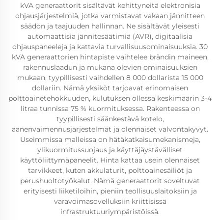
kVA generaattorit sisältävät kehittyneitä elektronisia
ohjausjärjestelmiä, jotka varmistavat vakaan jännitteen
säädön ja taajuuden hallinnan. Ne sisältävät yleisesti
automaattisia jännitesäätimiä (AVR), digitaalisia
ohjauspaneeleja ja kattavia turvallisuusominaisuuksia. 30
kVA generaattorien hintapiste vaihtelee brändin maineen,
rakennuslaadun ja mukana olevien ominaisuuksien
mukaan, tyypillisesti vaihdellen 8 000 dollarista 15 000
dollariin. Nämä yksiköt tarjoavat erinomaisen
polttoainetehokkuuden, kulutuksen ollessa keskimäärin 3-4
litraa tunnissa 75 % kuormituksessa. Rakenteessa on
tyypillisesti säänkestävä kotelo,
äänenvaimennusjärjestelmät ja olennaiset valvontakyvyt.
Useimmissa malleissa on hätäkatkaisumekanismeja,
ylikuormitussuojaus ja käyttäjäystävälliset
käyttöliittymäpaneelit. Hinta kattaa usein olennaiset
tarvikkeet, kuten akkulaturit, polttoainesäiliöt ja
perushuoltotyökalut. Nämä generaattorit soveltuvat
erityisesti liiketiloihin, pieniin teollisuuslaitoksiin ja
varavoimasovelluksiin kriittisissä
infrastruktuuriympäristöissä.