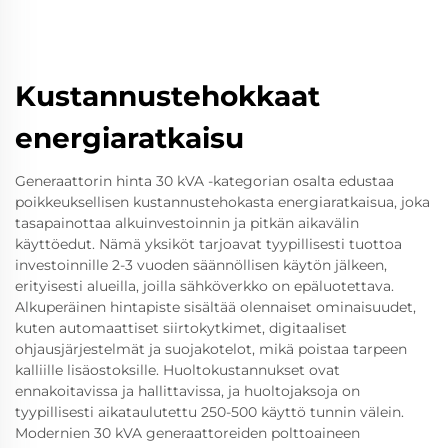
Kustannustehokkaat
energiaratkaisu
Generaattorin hinta 30 kVA -kategorian osalta edustaa
poikkeuksellisen kustannustehokasta energiaratkaisua, joka
tasapainottaa alkuinvestoinnin ja pitkän aikavälin
käyttöedut. Nämä yksiköt tarjoavat tyypillisesti tuottoa
investoinnille 2-3 vuoden säännöllisen käytön jälkeen,
erityisesti alueilla, joilla sähköverkko on epäluotettava.
Alkuperäinen hintapiste sisältää olennaiset ominaisuudet,
kuten automaattiset siirtokytkimet, digitaaliset
ohjausjärjestelmät ja suojakotelot, mikä poistaa tarpeen
kalliille lisäostoksille. Huoltokustannukset ovat
ennakoitavissa ja hallittavissa, ja huoltojaksoja on
tyypillisesti aikataulutettu 250-500 käyttö tunnin välein.
Modernien 30 kVA generaattoreiden polttoaineen