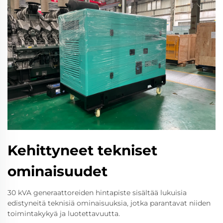
Kehittyneet tekniset
ominaisuudet
30 kVA generaattoreiden hintapiste sisältää lukuisia
edistyneitä teknisiä ominaisuuksia, jotka parantavat niiden
toimintakykyä ja luotettavuutta.