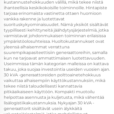
kustannustehokkuuden välillä, mikä tekee niistä
ihanteellisia keskikokoisille toiminnoille. Hintapiste
tarjoaa erinomaista vastinetta ottaen huomioon
vankka rakenne ja luotettavat
suorituskykyominaisuudet. Nämä yksiköt sisältävät
tyypillisesti kehittyneitä jäähdytysjärjestelmiä, jotka
varmistavat johdonmukaisen toiminnan erilaisissa
ympäristöolosuhteissa. Huoltokustannukset ovat
yleensä alhaisemmat verrattuna
suurempikapasiteettisiin generaattoreihin, samalla
kun ne tarjoavat ammattimaisen luotettavuuden.
Useimmissa tämän kategorian malleissa on kattava
takuu, joka suojaa investointia useiden vuosien ajan.
30 kVA -generaattoreiden polttoainetehokkuus
vaikuttaa alhaisempiin käyttökustannuksiin, mikä
tekee niistä taloudellisesti kannattavia
pitkäaikaiseen käyttöön. Kompakti muotoilu
helpottaa asennusta ja kuljetusta, mikä vähentää
lisälogistiikakustannuksia. Nykyajan 30 kVA -
generaattorit sisältävät usein älykkäitä