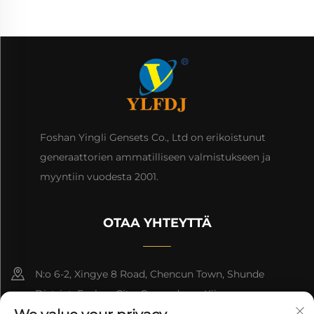
Foshan Yingli Gensets Co., Ltd on erikoistunut
generaattorien ammatilliseen valmistukseen ja
myyntiin vuodesta 2001.
OTAA YHTEYTTÄ
N:o 6-2, Xingye 8 Road, Chencun Town, Shunde
District, Foshan City, Guangdong, Kiina.