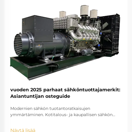
vuoden 2025 parhaat sähköntuottajamerkit:
Asiantuntijan osteguide
Modernien sähkön tuotantoratkaisujen
ymmärtäminen. Kotitalous- ja kaupallisen sähkön
tuotannon maisema on kehittynyt voimakkaasti
viime vuosina. Kun riippuvuutemme sähkölaitteista
Näytä lisää