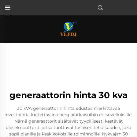
generaattorin hinta 30 kva
30 kVA generaattorin hinta edustaa merkittävää
investointia luotettaviin energiaratkaisuihin eri sovelluksille.
Nämä generaattorit sisältävät tyypillisesti kestävät
dieselmoottorit, jotka tuottavat tasaisen tehoisuuden, joka
sopii pienille ja keskikokoisille toiminnoille. Nykyajan 30