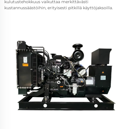
kulutustehokkuus vaikuttaa merkittävästi
kustannussäästöihin, erityisesti pitkillä käyttöjaksoilla.