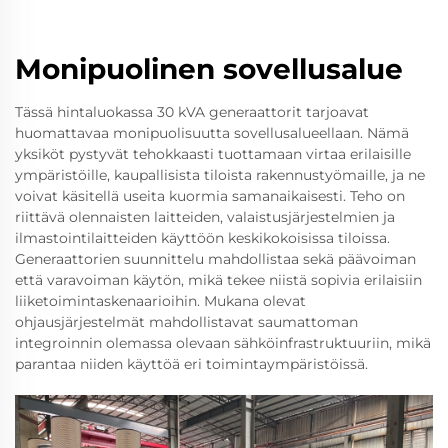
Monipuolinen sovellusalue
Tässä hintaluokassa 30 kVA generaattorit tarjoavat
huomattavaa monipuolisuutta sovellusalueellaan. Nämä
yksiköt pystyvät tehokkaasti tuottamaan virtaa erilaisille
ympäristöille, kaupallisista tiloista rakennustyömaille, ja ne
voivat käsitellä useita kuormia samanaikaisesti. Teho on
riittävä olennaisten laitteiden, valaistusjärjestelmien ja
ilmastointilaitteiden käyttöön keskikokoisissa tiloissa.
Generaattorien suunnittelu mahdollistaa sekä päävoiman
että varavoiman käytön, mikä tekee niistä sopivia erilaisiin
liiketoimintaskenaarioihin. Mukana olevat
ohjausjärjestelmät mahdollistavat saumattoman
integroinnin olemassa olevaan sähköinfrastruktuuriin, mikä
parantaa niiden käyttöä eri toimintaympäristöissä.