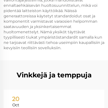
valvontajärjestelmiä, jotka mahdollistavat
ennaltaehkäisevän huoltosuunnittelun, mikä voi
pidentää laitteiston käyttöikää. Näissä
generaattoreissa käytetyt standardoidut osat ja
komponentit varmistavat varaosien helpomman
saatavuuden ja yksinkertaisemmat
huoltomenettelyt. Nämä yksiköt täyttävät
tyypillisesti tiukat ympäristöstandardit samalla kun
ne tarjoavat riittävästi tehoa useimpiin kaupallisiin ja
kevyisiin teollisiin sovelluksiin.
Vinkkejä ja temppuja
20
Oct