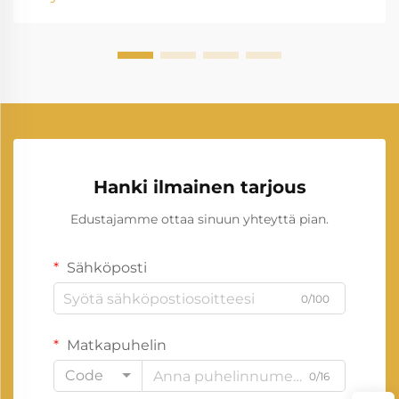
kasvaa, luotettavan sähkögeneraattorin omistaminen
on muuttunut entistä vähemmän...
Hanki ilmainen tarjous
Edustajamme ottaa sinuun yhteyttä pian.
Sähköposti
0/100
Matkapuhelin
Code
0/16