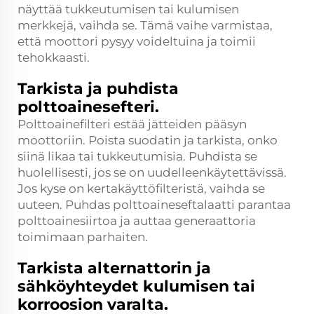
näyttää tukkeutumisen tai kulumisen
merkkejä, vaihda se. Tämä vaihe varmistaa,
että moottori pysyy voideltuina ja toimii
tehokkaasti.
Tarkista ja puhdista
polttoainesefteri.
Polttoainefilteri estää jätteiden pääsyn
moottoriin. Poista suodatin ja tarkista, onko
siinä likaa tai tukkeutumisia. Puhdista se
huolellisesti, jos se on uudelleenkäytettävissä.
Jos kyse on kertakäyttöfilteristä, vaihda se
uuteen. Puhdas polttoaineseftalaatti parantaa
polttoainesiirtoa ja auttaa generaattoria
toimimaan parhaiten.
Tarkista alternattorin ja
sähköyhteydet kulumisen tai
korroosion varalta.