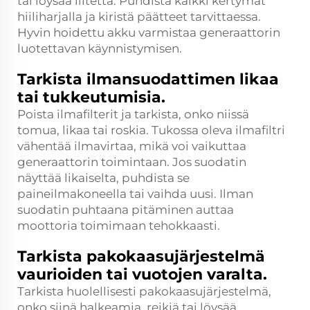
tai löysää liitettä. Puhdista kaikki kertymät
hiiliharjalla ja kiristä päätteet tarvittaessa.
Hyvin hoidettu akku varmistaa generaattorin
luotettavan käynnistymisen.
Tarkista ilmansuodattimen likaa
tai tukkeutumisia.
Poista ilmafilterit ja tarkista, onko niissä
tomua, likaa tai roskia. Tukossa oleva ilmafiltri
vähentää ilmavirtaa, mikä voi vaikuttaa
generaattorin toimintaan. Jos suodatin
näyttää likaiselta, puhdista se
paineilmakoneella tai vaihda uusi. Ilman
suodatin puhtaana pitäminen auttaa
moottoria toimimaan tehokkaasti.
Tarkista pakokaasujärjestelmä
vaurioiden tai vuotojen varalta.
Tarkista huolellisesti pakokaasujärjestelmä,
onko siinä halkeamia, reikiä tai löysää