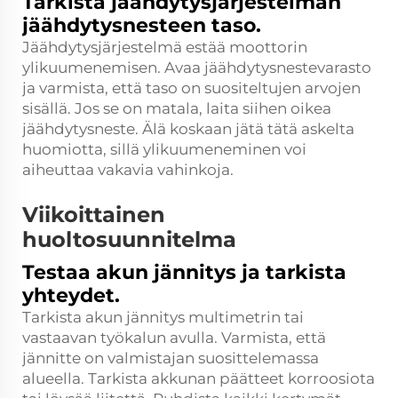
Tarkista jäähdytysjärjestelmän
jäähdytysnesteen taso.
Jäähdytysjärjestelmä estää moottorin
ylikuumenemisen. Avaa jäähdytysnestevarasto
ja varmista, että taso on suositeltujen arvojen
sisällä. Jos se on matala, laita siihen oikea
jäähdytysneste. Älä koskaan jätä tätä askelta
huomiotta, sillä ylikuumeneminen voi
aiheuttaa vakavia vahinkoja.
Viikoittainen
huoltosuunnitelma
Testaa akun jännitys ja tarkista
yhteydet.
Tarkista akun jännitys multimetrin tai
vastaavan työkalun avulla. Varmista, että
jännitte on valmistajan suosittelemassa
alueella. Tarkista akkunan päätteet korroosiota