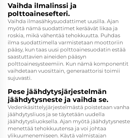
Vaihda ilmalinssi ja
polttoainesefteri.
Vaihda ilmasähkysuodattimet uusilla. Ajan
myötä nämä suodattimet keräävät likaa ja
roskia, mikä vähentää tehokkuutta. Puhdas
ilma suodattimella varmistetaan moottoriin
pääsy, kun taas uusi polttoainesuodatin estää
saastuttavien aineiden pääsyn
polttoainesysteemiin. Kun nämä komponentit
vaihdetaan vuosittain, generaattorisi toimii
sujuvasti.
Pese jäähdytysjärjestelmän
jäähdytysneste ja vaihda se.
Vedenkäsittelyjärjestelmästä poistetaan vanha
jäähdytysliuos ja se täytetään uudella
jäähdytysliuoksella. Ajan myötä jäähdytysneste
menettää tehokkuutensa ja voi johtaa
ylikuumenemiseen. Käytä valmistajan