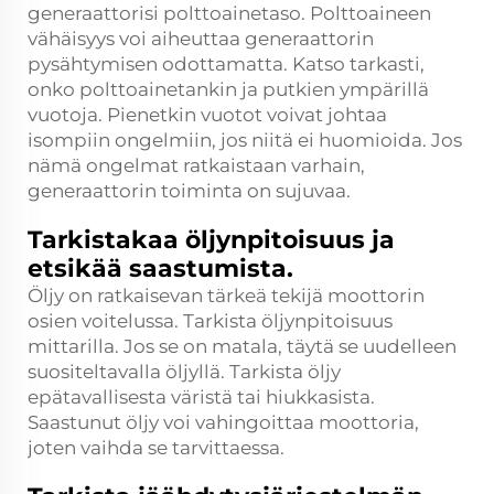
generaattorisi polttoainetaso. Polttoaineen
vähäisyys voi aiheuttaa generaattorin
pysähtymisen odottamatta. Katso tarkasti,
onko polttoainetankin ja putkien ympärillä
vuotoja. Pienetkin vuotot voivat johtaa
isompiin ongelmiin, jos niitä ei huomioida. Jos
nämä ongelmat ratkaistaan varhain,
generaattorin toiminta on sujuvaa.
Tarkistakaa öljynpitoisuus ja
etsikää saastumista.
Öljy on ratkaisevan tärkeä tekijä moottorin
osien voitelussa. Tarkista öljynpitoisuus
mittarilla. Jos se on matala, täytä se uudelleen
suositeltavalla öljyllä. Tarkista öljy
epätavallisesta väristä tai hiukkasista.
Saastunut öljy voi vahingoittaa moottoria,
joten vaihda se tarvittaessa.