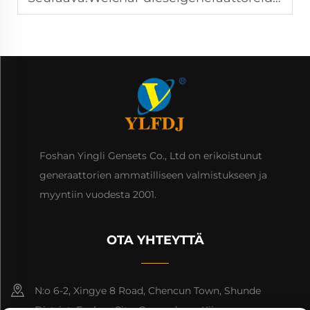
Foshan Yingli Gensets Co., Ltd on erikoistunut
generaattorien ammatilliseen valmistukseen ja
myyntiin vuodesta 2001.
OTA YHTEYTTÄ
N:o 6-2, Xingye 8 Road, Chencun Town, Shunde