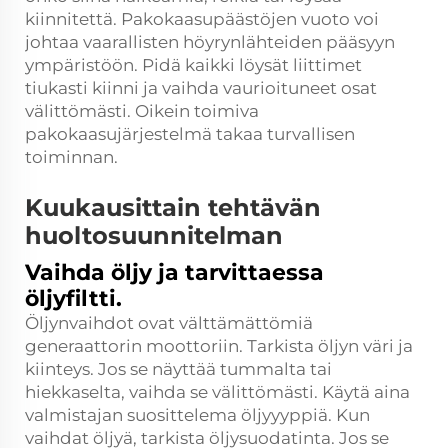
kiinnitettä. Pakokaasupäästöjen vuoto voi
johtaa vaarallisten höyrynlähteiden pääsyyn
ympäristöön. Pidä kaikki löysät liittimet
tiukasti kiinni ja vaihda vaurioituneet osat
välittömästi. Oikein toimiva
pakokaasujärjestelmä takaa turvallisen
toiminnan.
Kuukausittain tehtävän
huoltosuunnitelman
Vaihda öljy ja tarvittaessa
öljyfiltti.
Öljynvaihdot ovat välttämättömiä
generaattorin moottoriin. Tarkista öljyn väri ja
kiinteys. Jos se näyttää tummalta tai
hiekkaselta, vaihda se välittömästi. Käytä aina
valmistajan suosittelema öljyyyppiä. Kun
vaihdat öljyä, tarkista öljysuodatinta. Jos se