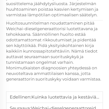
suosittelema jäähdytysliuosta. Järjestelmän
huuhtoaminen poistaa kasvien kertymisen ja
varmistaa lämpötilan optimaalisen säätelyn.
Huoltosuunnitelman noudattaminen pitää
Weichai-dieselgeneraattorisi luotettavana ja
tehokkaana. Säännöllinen huolto estää
odottamattomat rikkoutumiset ja pidentää
sen käyttöikää. Pidä yksityiskohtainen kirja
kaikkiin kunnossapitotehtäviin. Nämä tiedot
auttavat seuraamaan suorituskykyä ja
tunnistamaan ongelmat varhain.
Monimutkaisten diagnoosien yhteydessä on
neuvoteltava ammattilaisen kanssa, jotta
generaattorin suorituskyky voidaan varmistaa.
Edellinen:
Kuinka luotettavia ja kestäviä Weichai-dieselgeneraattorit ovat?
Seuraava:
Weichai-dieselgeneraattoreiden ympäristöystävällisyyden analysointi