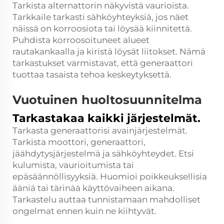
Tarkista alternattorin näkyvistä vaurioista.
Tarkkaile tarkasti sähköyhteyksiä, jos näet
näissä on korroosiota tai löysää kiinnitettä.
Puhdista korroosoituneet alueet
rautakankaalla ja kiristä löysät liitokset. Nämä
tarkastukset varmistavat, että generaattori
tuottaa tasaista tehoa keskeytyksettä.
Vuotuinen huoltosuunnitelma
Tarkastakaa kaikki järjestelmät.
Tarkasta generaattorisi avainjärjestelmät.
Tarkista moottori, generaattori,
jäähdytysjärjestelmä ja sähköyhteydet. Etsi
kulumista, vaurioitumista tai
epäsäännöllisyyksiä. Huomioi poikkeuksellisia
ääniä tai tärinää käyttövaiheen aikana.
Tarkastelu auttaa tunnistamaan mahdolliset
ongelmat ennen kuin ne kiihtyvät.