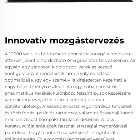
Innovatív mozgástervezés
A 10000 watt-os hordozható generátor mozgási rendszere
áttörést jelent a hordozható energiaellátás tervezésében. Az
egység egy alaposan kidolgozott kerék és kezező
konfigurációval rendelkezik, ami a súly eloszlását
optimalizálja, így egy személy is kifejezetten kezelheti a
nagy teljesítményű eszközt. A nagy, soha nem sírós
pneumatikus kerékek különböző felszíntípusok kezelésére
vannak tervezve, attól a sima betonig a durva
építőterületekig. A kezezőrendszer ergonomikus tervezést
és több fogási pozíciót tartalmaz, valamint összehajlítandó
mechanizmust kompakt tárolás érdekében. A rács
konstrukciója erős acélt használ, stratégiai megerősítési
pontokkal, hogy fenntartsa a szerkezet integritását a
szállítás során. Ez a mozgási rendszer egyensúlyos