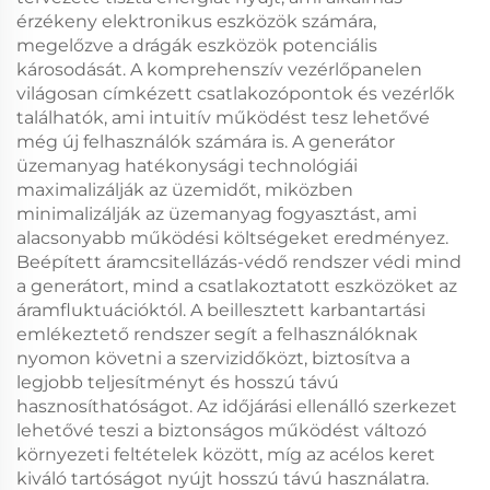
érzékeny elektronikus eszközök számára,
megelőzve a drágák eszközök potenciális
károsodását. A komprehenszív vezérlőpanelen
világosan címkézett csatlakozópontok és vezérlők
találhatók, ami intuitív működést tesz lehetővé
még új felhasználók számára is. A generátor
üzemanyag hatékonysági technológiái
maximalizálják az üzemidőt, miközben
minimalizálják az üzemanyag fogyasztást, ami
alacsonyabb működési költségeket eredményez.
Beépített áramcsitellázás-védő rendszer védi mind
a generátort, mind a csatlakoztatott eszközöket az
áramfluktuációktól. A beillesztett karbantartási
emlékeztető rendszer segít a felhasználóknak
nyomon követni a szervizidőközt, biztosítva a
legjobb teljesítményt és hosszú távú
hasznosíthatóságot. Az időjárási ellenálló szerkezet
lehetővé teszi a biztonságos működést változó
környezeti feltételek között, míg az acélos keret
kiváló tartóságot nyújt hosszú távú használatra.