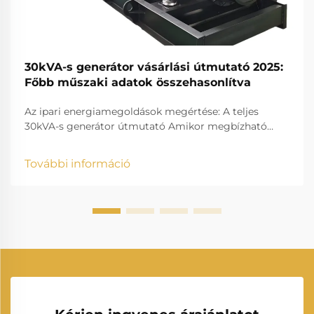
30kVA-s generátor vásárlási útmutató 2025:
Főbb műszaki adatok összehasonlítva
Az ipari energiamegoldások megértése: A teljes
30kVA-s generátor útmutató Amikor megbízható
áramellátási megoldásokról van szó közepes méretű
kereskedelmi üzemek, építkezések vagy
További információ
tartalékrendszerek számára, akkor a 30kVA-s
generátor kiemelkedően sokoldalú választásnak
bizonyul...