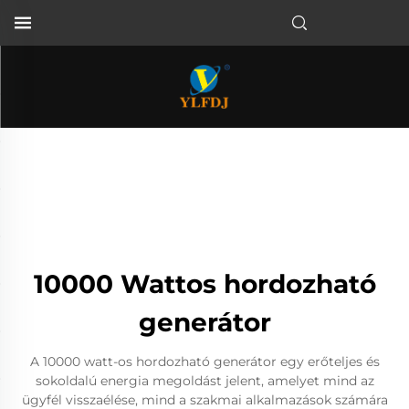
10000 Wattos hordozható
generátor
A 10000 watt-os hordozható generátor egy erőteljes és
sokoldalú energia megoldást jelent, amelyet mind az
ügyfél visszaélése, mind a szakmai alkalmazások számára