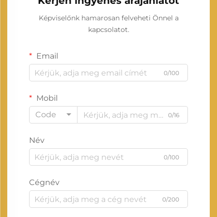
Kérjen ingyenes árajánlatot
Képviselőnk hamarosan felveheti Önnel a
kapcsolatot.
Email
0/100
Mobil
Code
0/16
Név
0/100
Cégnév
0/200