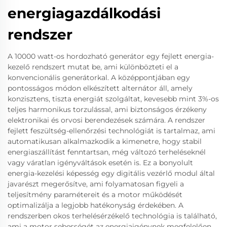
energiagazdálkodási
rendszer
A 10000 watt-os hordozható generátor egy fejlett energia-
kezelő rendszert mutat be, ami különbözteti el a
konvencionális generátorkal. A középpontjában egy
pontosságos módon elkészített alternátor áll, amely
konzisztens, tiszta energiát szolgáltat, kevesebb mint 3%-os
teljes harmonikus torzulással, ami biztonságos érzékeny
elektronikai és orvosi berendezések számára. A rendszer
fejlett feszültség-ellenőrzési technológiát is tartalmaz, ami
automatikusan alkalmazkodik a kimenetre, hogy stabil
energiaszállítást fenntartsan, még változó terheléseknél
vagy váratlan igényváltások esetén is. Ez a bonyolult
energia-kezelési képesség egy digitális vezérlő modul által
javarészt megerősítve, ami folyamatosan figyeli a
teljesítmény paramétereit és a motor működését
optimalizálja a legjobb hatékonyság érdekében. A
rendszerben okos terhelésérzékelő technológia is található,
ami a motor sebességét az energiaigénynek megfelelően