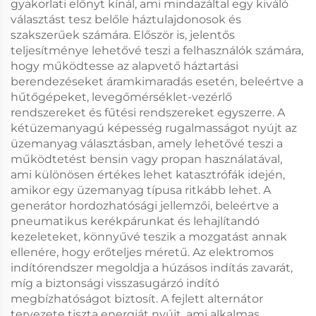
gyakorlati előnyt kínál, ami mindazáltal egy kiváló
választást tesz belőle háztulajdonosok és
szakszerűek számára. Először is, jelentős
teljesítménye lehetővé teszi a felhasználók számára,
hogy működtesse az alapvető háztartási
berendezéseket áramkimaradás esetén, beleértve a
hűtőgépeket, levegőmérséklet-vezérlő
rendszereket és fűtési rendszereket egyszerre. A
kétüzemanyagú képesség rugalmasságot nyújt az
üzemanyag választásban, amely lehetővé teszi a
működtetést bensin vagy propan használatával,
ami különösen értékes lehet katasztrófák idején,
amikor egy üzemanyag típusa ritkább lehet. A
generátor hordozhatósági jellemzői, beleértve a
pneumatikus kerékpárunkat és lehajlítandó
kezeleteket, könnyűvé teszik a mozgatást annak
ellenére, hogy erőteljes méretű. Az elektromos
indítórendszer megoldja a húzásos indítás zavarát,
míg a biztonsági visszasugárzó indító
megbízhatóságot biztosít. A fejlett alternátor
tervezete tiszta energiát nyújt, ami alkalmas