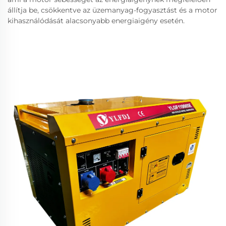
állítja be, csökkentve az üzemanyag-fogyasztást és a motor
kihasználódását alacsonyabb energiaigény esetén.