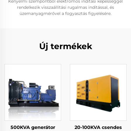
Kényelmi szempontból elektromos indítási képességgel
rendelkezik visszaállítási rugalmas indítással, és
üzemanyagmérővel a fogyasztás figyelésére.
Új termékek
500KVA generátor
20-100KVA csendes