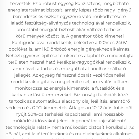
terveztek. Ez a robust egység konzisztens, megbízható
energiatartalmat biztosít, amely képes több nagy igényű
berendezés és eszköz egyszerre való működtetésére.
Haladó feszültség-állványzós technológiával rendelkezik,
ami stabil energiát biztosít akár változó terhelési
körülmények között is. A generátor több kimeneti
konfigurációval rendelkezik, beleértve a 120V és 240V
opciókat is, ami különböző energiaigényekhez alkalmas.
Nehézfegyveres építése fémkeretes alapból és mindenfajta
területen használható kerékpár-ragyogókkal rendelkezik,
ami növeli a tartós és mozgathatatlanulhasználható
jellegét. Az egység felhasználóbarát vezérlőpanellel
rendelkezik digitális megjelenítéssel, ami valós időben
monitorozza az energia kimenetét, a futásidőt és a
karbantartási ütemterveket. Biztonsági funkciók közé
tartozik az automatikus alacsony olaj leállítás, áramtörő
védelem és GFCI kimenetek. Átlagosan 10-12 órás futásidőt
nyújt 50%-os terhelési kapacitásnál, ami hosszabb
működési időszakot jelent. A generátor zajcsökkentő
technológiája relativ néma működést biztosít körülbelül 72
dB-nál, ami lakóterületeknek és munkahelyeknek alkalmas.