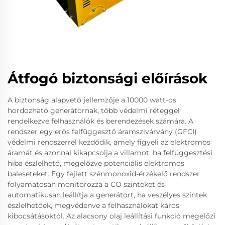
Átfogó biztonsági előírások
A biztonság alapvető jellemzője a 10000 watt-os
hordozható generátornak, több védelmi réteggel
rendelkezve felhasználók és berendezések számára. A
rendszer egy erős felfüggesztő áramszivárvány (GFCI)
védelmi rendszerrel kezdődik, amely figyeli az elektromos
áramát és azonnal kikapcsolja a villamot, ha felfüggesztési
hiba észlelhető, megelőzve potenciális elektromos
baleseteket. Egy fejlett szénmonoxid-érzékelő rendszer
folyamatosan monitorozza a CO szinteket és
automatikusan leállítja a generátort, ha veszélyes szintek
észlelhetőek, megvédenve a felhasználókat káros
kibocsátásoktól. Az alacsony olaj leállítási funkció megelőzi