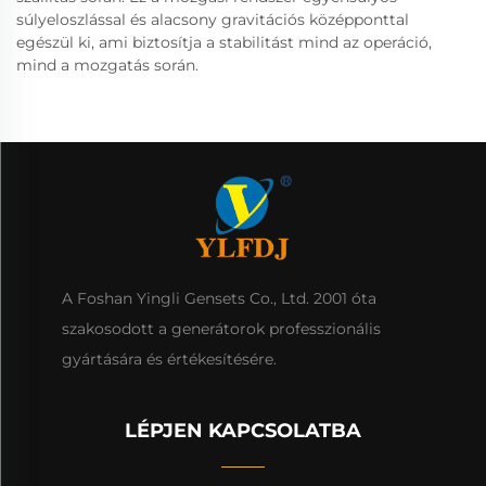
súlyeloszlással és alacsony gravitációs középponttal
egészül ki, ami biztosítja a stabilitást mind az operáció,
mind a mozgatás során.
A Foshan Yingli Gensets Co., Ltd. 2001 óta
szakosodott a generátorok professzionális
gyártására és értékesítésére.
LÉPJEN KAPCSOLATBA