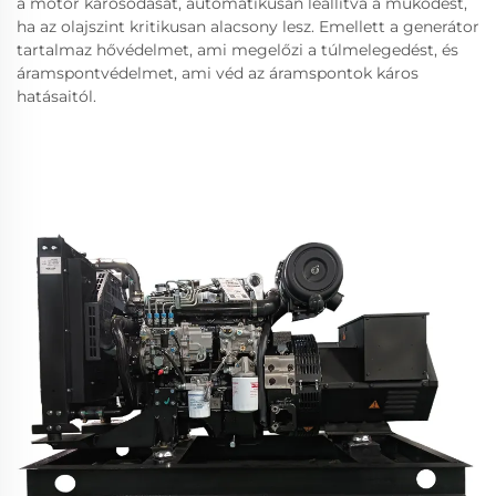
a motor károsodását, automatikusan leállítva a működést,
ha az olajszint kritikusan alacsony lesz. Emellett a generátor
tartalmaz hővédelmet, ami megelőzi a túlmelegedést, és
áramspontvédelmet, ami véd az áramspontok káros
hatásaitól.