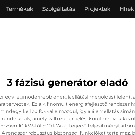
Termékek
Szolgáltatás
Projektek
Hírek
3 fázisú generátor eladó
or egy legmodernebb energiaellátási megoldást jelent, 
ra terveztek. Ez a kifinomult energiafejlesztő rendszer h
mindegyike 120 fokkal elmozdul, így a áramellátás simán
l rendelkezik, amely változó terhelési körülmények között
llemzően 10 kW-tól 500 kW-ig terjedő teljesítménytarto
 A rendszer robusztus biztonsági funkciókat tartalmaz, be