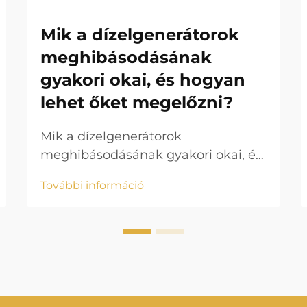
Mik a dízelgenerátorok
meghibásodásának
gyakori okai, és hogyan
lehet őket megelőzni?
Mik a dízelgenerátorok
meghibásodásának gyakori okai, és
hogyan lehet őket megelőzni? A
További információ
dízelgenerátor az iparban,
lakóépületekben, egészségügyi
intézményekben,
adatközpontokban, építkezéseken
stb. az egyik legmegbízhatóbb
tartalék- és alapvető energiaforrás...