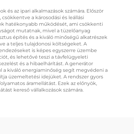
ok és az ipari alkalmazások számára. Először
 csökkentve a károsodási és leállási
erek hatékonyabb működését, ami csökkenti
yságot mutatnak, mivel a tüzelőanyag
usztus építés és a kiváló minőségű alkatrészek
 a teljes tulajdonosi költségeket. A
erendezéseket is képes egyszerre üzembe
iót, és lehetővé teszi a távfelügyeleti
zelést és a hibaelhárítást. A generátor
ül a kiváló energiaminőség segít megvédeni a
ja üzemeltetési idejüket. A rendszer gyors
 folyamatos áramellátást. Ezek az előnyök,
átást kereső vállalkozások számára.