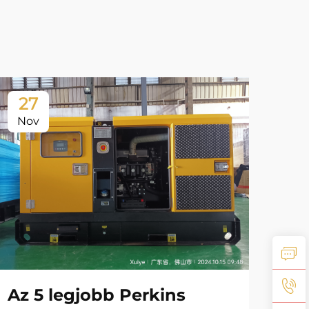
27
2
Nov
No
20
Az 5 legjobb Perkins
tr