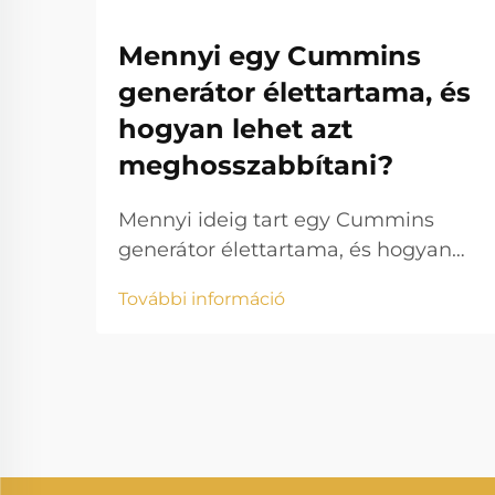
Mennyi egy Cummins
generátor élettartama, és
hogyan lehet azt
meghosszabbítani?
Mennyi ideig tart egy Cummins
generátor élettartama, és hogyan
lehet azt meghosszabbítani? A
További információ
villamosenergia-termelés lényeges
szerepet játszik a modern életben,
biztosítva, hogy otthonok,
vállalkozások, egészségügyi
intézmények és ipari üzemek
megszakítás nélkül
működhessenek. A gyártók közül a