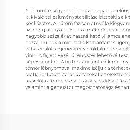
A háromfázisú generátor számos vonzó előnyt k
is, kiváló teljesítménystabilitása biztosítja
kockázatot. A három fázison átnyúló kiegye
az energiafogyasztást és a működési költsé
nagyobb százalékát használható villamos energ
hozzájárulnak a minimális karbantartási igén
felhasználók a generátor sokoldalú módjána
vinni. A fejlett vezérlő rendszer lehetővé tes
képességeket. A biztonsági funkciók megnyugta
tömör lábnyomával maximalizáljuk a térhaték
csatlakoztatott berendezéseket az elektromo
reakciója a terhelés változásaira és kiváló fe
valamint a generátor megbízhatósága és tartó