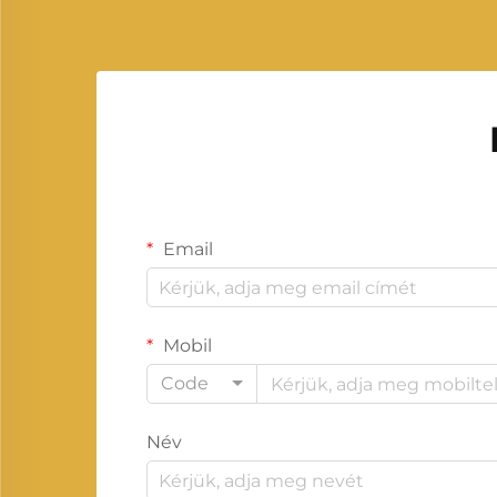
Cummins...
Email
Mobil
Code
Név