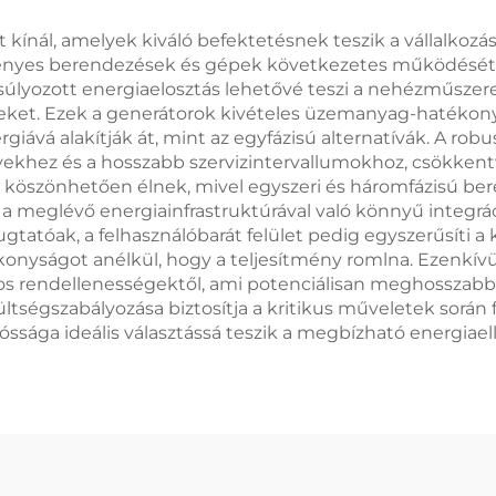
ínál, amelyek kiváló befektetésnek teszik a vállalkozás
 a kényes berendezések és gépek következetes működését,
nsúlyozott energiaelosztás lehetővé teszi a nehézműsz
geket. Ezek a generátorok kivételes üzemanyag-hatékon
iává alakítják át, mint az egyfázisú alternatívák. A rob
yekhez és a hosszabb szervizintervallumokhoz, csökkentve
k köszönhetően élnek, mivel egyszeri és háromfázisú b
zi a meglévő energiainfrastruktúrával való könnyű integrác
tóak, a felhasználóbarát felület pedig egyszerűsíti a ke
onyságot anélkül, hogy a teljesítmény romlna. Ezenkív
s rendellenességektől, ami potenciálisan meghosszabbít
szültségszabályozása biztosítja a kritikus műveletek során
ssága ideális választássá teszik a megbízható energiaell