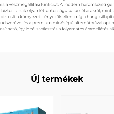
 a vészmegállítási funkciót. A modern háromfázisú gene
 biztosítanak olyan létfontosságú paraméterekről, mint a 
biztosít a környezeti tényezők ellen, míg a hangcsillapít
rendszerével és a prémium minőségű alternátorával opti
osítható, így ideális választás a folyamatos áramellátás a
Új termékek