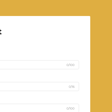
t
0/100
0/16
0/100