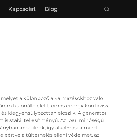
Kapcsolat
Blog
amelyet a különböző alkalmazásokhoz való
árom különálló elektromos energiaköri fázisra
 és kiegyensúlyozottan eloszlik. A generátor
 is stabil teljesítményű. Az ipari minőségű
mányban készülnek, így alkalmasak mind
leértve a túlterhelés elleni védelmet, az