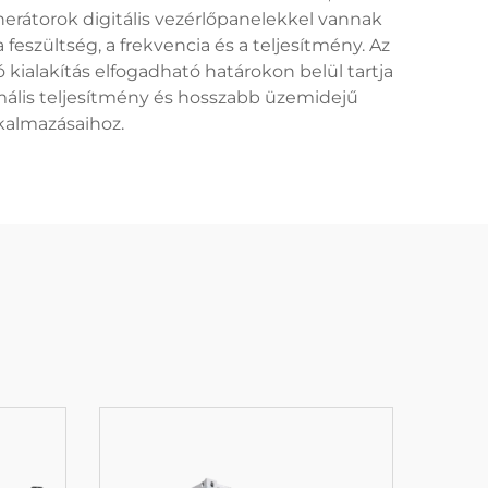
rátorok digitális vezérlőpanelekkel vannak
feszültség, a frekvencia és a teljesítmény. Az
ó kialakítás elfogadható határokon belül tartja
mális teljesítmény és hosszabb üzemidejű
lkalmazásaihoz.