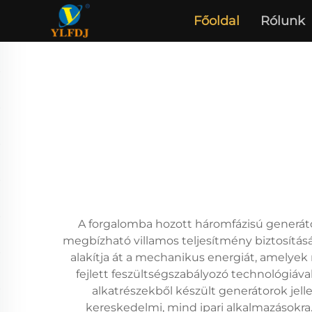
Főoldal
Rólunk
A forgalomba hozott háromfázisú generát
megbízható villamos teljesítmény biztosításá
alakítja át a mechanikus energiát, amelyek 
fejlett feszültségszabályozó technológiáva
alkatrészekből készült generátorok je
kereskedelmi, mind ipari alkalmazásokra.