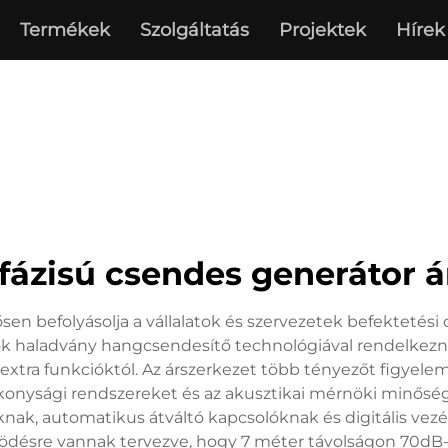
Termékek
Szolgáltatás
Projektek
Hírek
 fázisú csendes generátor á
tősen befolyásolja a vállalatok és szervezetek befekteté
k haladvány hangcsendesítő technológiával rendelkeznek
extra funkcióktól. Az árszerkezet több tényezőt figyelemb
konysági rendszereket és az akusztikai mérnöki minőség
knak, automatikus átváltó kapcsolóknak és digitális vez
désre vannak tervezve, hogy 7 méter távolságon 70dB-