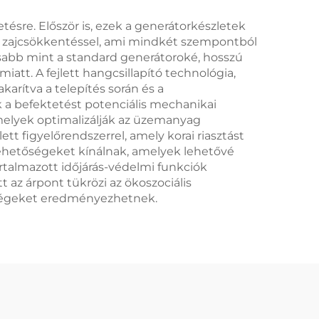
tésre. Először is, ezek a generátorkészletek
 és zajcsökkentéssel, ami mindkét szempontból
sabb mint a standard generátoroké, hosszú
att. A fejlett hangcsillapító technológia,
karítva a telepítés során és a
k a befektetést potenciális mechanikai
melyek optimalizálják az üzemanyag
tt figyelőrendszerrel, amely korai riasztást
 lehetőségeket kínálnak, amelyek lehetővé
tartalmazott időjárás-védelmi funkciók
 az árpont tükrözi az ökoszociális
tségeket eredményezhetnek.