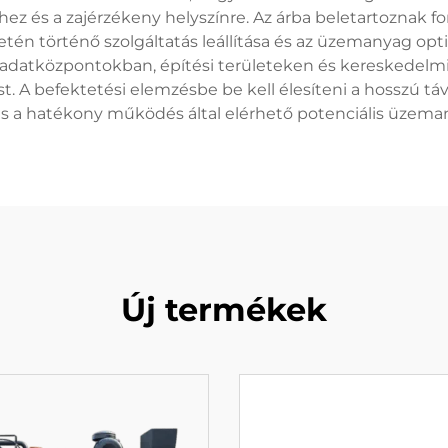
z és a zajérzékeny helyszínre. Az árba beletartoznak fon
tén történő szolgáltatás leállítása és az üzemanyag opt
n, adatközpontokban, építési területeken és kereskedel
ást. A befektetési elemzésbe be kell élesíteni a hosszú t
 a hatékony működés által elérhető potenciális üzema
Új termékek