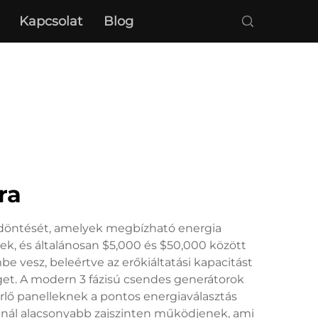
Kapcsolat
Blog
ra
si döntését, amelyek megbízható energia
, és általánosan $5,000 és $50,000 között
e vesz, beleértve az erőkiáltatási kapacitást
et. A modern 3 fázisú csendes generátorok
érlő panelleknek a pontos energiaválasztás
nál alacsonyabb zajszinten működjenek, ami