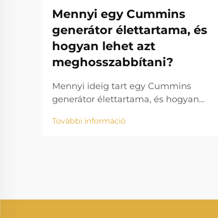
Mennyi egy Cummins
generátor élettartama, és
hogyan lehet azt
meghosszabbítani?
Mennyi ideig tart egy Cummins
generátor élettartama, és hogyan
lehet azt meghosszabbítani? A
További információ
villamosenergia-termelés lényeges
szerepet játszik a modern életben,
biztosítva, hogy otthonok,
vállalkozások, egészségügyi
intézmények és ipari üzemek
megszakítás nélkül
működhessenek. A gyártók közül a
Cummins...