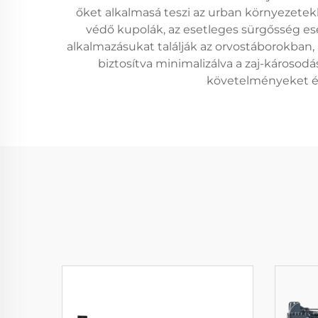
őket alkalmasá teszi az urban környezetekhe
védő kupolák, az esetleges sürgősség ese
alkalmazásukat találják az orvostáborokba
biztosítva minimalizálva a zaj-károsod
követelményeket és