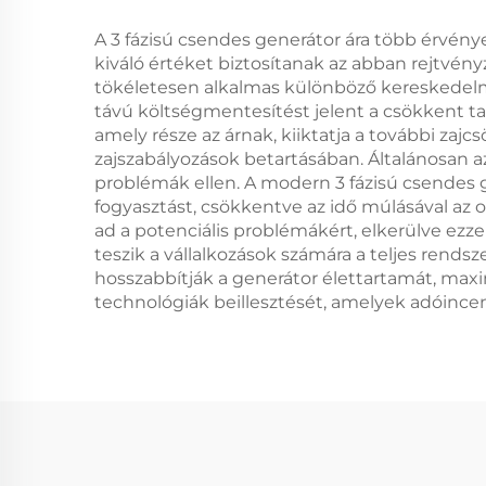
A 3 fázisú csendes generátor ára több érvénye
kiváló értéket biztosítanak az abban rejtvén
tökéletesen alkalmas különböző kereskedelmi
távú költségmentesítést jelent a csökkent ta
amely része az árnak, kiiktatja a további zaj
zajszabályozások betartásában. Általánosan az
problémák ellen. A modern 3 fázisú csendes 
fogyasztást, csökkentve az idő múlásával az op
ad a potenciális problémákért, elkerülve ezz
teszik a vállalkozások számára a teljes rends
hosszabbítják a generátor élettartamát, maxim
technológiák beillesztését, amelyek adóinc