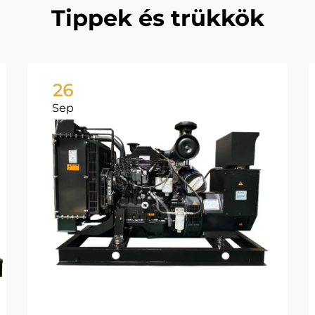
Tippek és trükkök
26
Sep