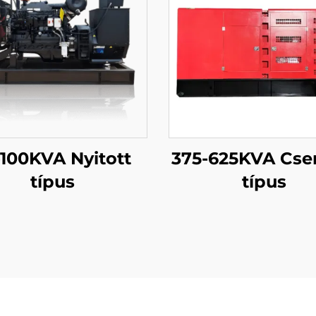
-100KVA Nyitott
375-625KVA Cse
típus
típus