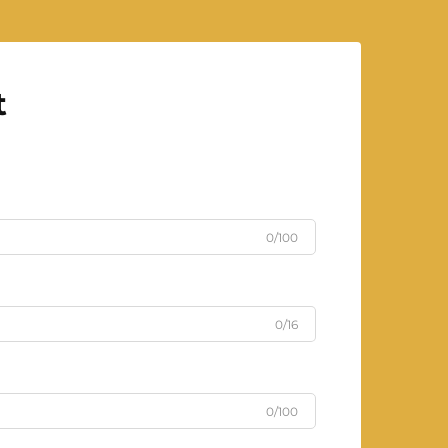
t
0/100
0/16
0/100