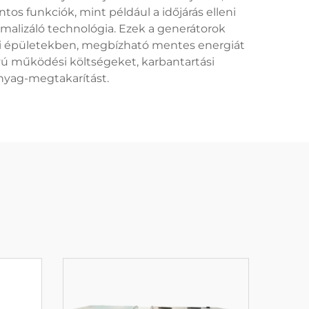
tos funkciók, mint például a időjárás elleni
imalizáló technológia. Ezek a generátorok
mi épületekben, megbízható mentes energiát
ávú működési költségeket, karbantartási
nyag-megtakarítást.