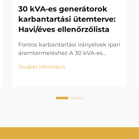
30 kVA-es generátorok
karbantartási ütemterve:
Havi/éves ellenőrzőlista
Fontos karbantartási irányelvek ipari
áramtermeléshez A 30 kVA-es
generátorok karbantartása
További információ
szisztematikus megközelítést
igényel a maximális teljesítmény és
hosszú élettartam biztosítása
érdekében. Ezek az erőműegységek
kritikus tartalékrendszert jelentenek
közepes méretű vállalkozások
számára,...