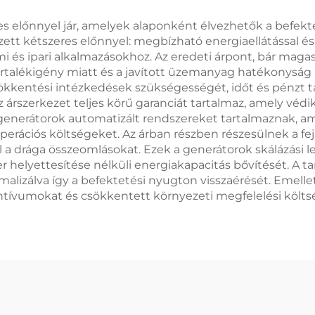
s előnnyel jár, amelyek alaponként élvezhetők a befekte
yzett kétszeres előnnyel: megbízható energiaellátással
 és ipari alkalmazásokhoz. Az eredeti árpont, bár maga
rtalékigény miatt és a javított üzemanyag hatékonyság mi
csökkentési intézkedések szükségességét, időt és pénzt ta
 árszerkezet teljes körű garanciát tartalmaz, amely védi
generátorok automatizált rendszereket tartalmaznak, a
erációs költségeket. Az árban részben részesülnek a fejle
el a drága összeomlásokat. Ezek a generátorok skálázási
zer helyettesítése nélküli energiakapacitás bővítését. A 
alizálva így a befektetési nyugton visszaérését. Emellett
entívumokat és csökkentett környezeti megfelelési köl