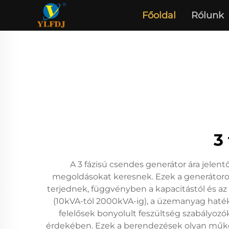
Főoldal
Rólunk
3
A 3 fázisú csendes generátor ára jelen
megoldásokat keresnek. Ezek a generátoro
terjednek, függvényben a kapacitástól és az 
(10kVA-tól 2000kVA-ig), a üzemanyag haté
felelősek bonyolult feszültség szabályozó
érdekében. Ezek a berendezések olyan műkö