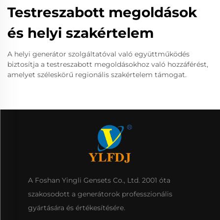
Testreszabott megoldások
és helyi szakértelem
A helyi generátor szolgáltatóval való együttműködés
biztosítja a testreszabott megoldásokhoz való hozzáférést,
amelyet széleskörű regionális szakértelem támogat.
A Foshan Yingli Gensets Co., Ltd. 2001 óta
szakosodott a generátorok professzionális
gyártására és értékesítésére.