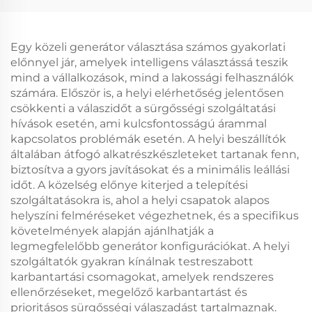
Egy közeli generátor választása számos gyakorlati
előnnyel jár, amelyek intelligens választássá teszik
mind a vállalkozások, mind a lakossági felhasználók
számára. Először is, a helyi elérhetőség jelentősen
csökkenti a válaszidőt a sürgősségi szolgáltatási
hívások esetén, ami kulcsfontosságú árammal
kapcsolatos problémák esetén. A helyi beszállítók
általában átfogó alkatrészkészleteket tartanak fenn,
biztosítva a gyors javításokat és a minimális leállási
időt. A közelség előnye kiterjed a telepítési
szolgáltatásokra is, ahol a helyi csapatok alapos
helyszíni felméréseket végezhetnek, és a specifikus
követelmények alapján ajánlhatják a
legmegfelelőbb generátor konfigurációkat. A helyi
szolgáltatók gyakran kínálnak testreszabott
karbantartási csomagokat, amelyek rendszeres
ellenőrzéseket, megelőző karbantartást és
prioritásos sürgősségi válaszadást tartalmaznak.