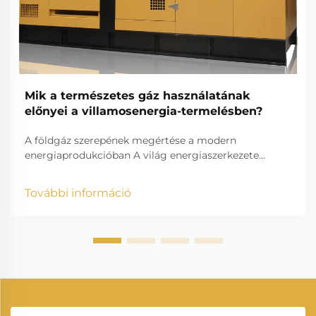
Mik a természetes gáz használatának
előnyei a villamosenergia-termelésben?
A földgáz szerepének megértése a modern
energiaprodukcióban A világ energiaszerkezete
gyorsan változik, és a földgázzal történő
áramtermelés a modern villamosenergia-termelés
További információ
egyik alappillérévé vált. Ahogy az országok
világszerte tisztább, hatékonyabb...