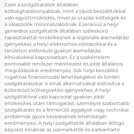
Ezek a szolgáltatások általában
költséghatékonyabbak, mint a távoli beszállítókkal
való együttműködés, mivel az utazási költségek és
a válaszidők minimalizálódnak. Ezenkívül a helyi
generátor szolgáltatók általában széleskörű
tapasztalattal rendelkeznek a regionális áramellátási
igényekkel, a helyi elektromos előírásokkal és a
területen előforduló gyakori áramellátási
kihívásokkal kapcsolatban. Ez a szakértelem
pontosabb rendszer méretezést és jobb általános
megoldásokat eredményez. Sok helyi beszállító
rugalmas finanszírozási lehetőségeket és bérleti
szolgáltatásokat is kínál, alternatívákat biztosítva a
különböző költségvetési igényekhez. A helyi
szolgáltatóval való kapcsolat gyakran jobb
értékesítés utáni támogatást, személyre szabottabb
szolgáltatást és a felmerülő aggályok vagy technikai
problémák gyors kezelésének lehetőségét
eredményezi. A helyi szolgáltatók általában átfogó
képzést kínálnak az üzemeltetők és karbantartó