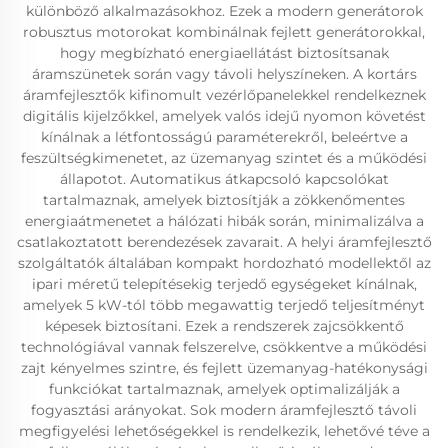
különböző alkalmazásokhoz. Ezek a modern generátorok
robusztus motorokat kombinálnak fejlett generátorokkal,
hogy megbízható energiaellátást biztosítsanak
áramszünetek során vagy távoli helyszíneken. A kortárs
áramfejlesztők kifinomult vezérlőpanelekkel rendelkeznek
digitális kijelzőkkel, amelyek valós idejű nyomon követést
kínálnak a létfontosságú paraméterekről, beleértve a
feszültségkimenetet, az üzemanyag szintet és a működési
állapotot. Automatikus átkapcsoló kapcsolókat
tartalmaznak, amelyek biztosítják a zökkenőmentes
energiaátmenetet a hálózati hibák során, minimalizálva a
csatlakoztatott berendezések zavarait. A helyi áramfejlesztő
szolgáltatók általában kompakt hordozható modellektől az
ipari méretű telepítésekig terjedő egységeket kínálnak,
amelyek 5 kW-tól több megawattig terjedő teljesítményt
képesek biztosítani. Ezek a rendszerek zajcsökkentő
technológiával vannak felszerelve, csökkentve a működési
zajt kényelmes szintre, és fejlett üzemanyag-hatékonysági
funkciókat tartalmaznak, amelyek optimalizálják a
fogyasztási arányokat. Sok modern áramfejlesztő távoli
megfigyelési lehetőségekkel is rendelkezik, lehetővé téve a