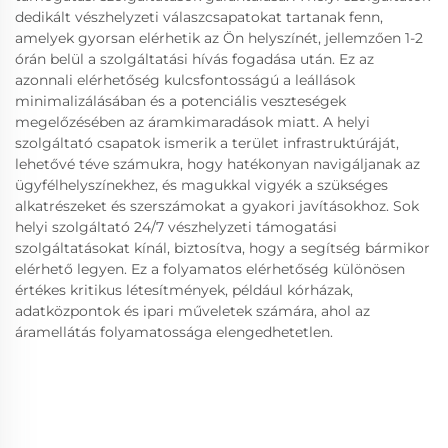
dedikált vészhelyzeti válaszcsapatokat tartanak fenn,
amelyek gyorsan elérhetik az Ön helyszínét, jellemzően 1-2
órán belül a szolgáltatási hívás fogadása után. Ez az
azonnali elérhetőség kulcsfontosságú a leállások
minimalizálásában és a potenciális veszteségek
megelőzésében az áramkimaradások miatt. A helyi
szolgáltató csapatok ismerik a terület infrastruktúráját,
lehetővé téve számukra, hogy hatékonyan navigáljanak az
ügyfélhelyszínekhez, és magukkal vigyék a szükséges
alkatrészeket és szerszámokat a gyakori javításokhoz. Sok
helyi szolgáltató 24/7 vészhelyzeti támogatási
szolgáltatásokat kínál, biztosítva, hogy a segítség bármikor
elérhető legyen. Ez a folyamatos elérhetőség különösen
értékes kritikus létesítmények, például kórházak,
adatközpontok és ipari műveletek számára, ahol az
áramellátás folyamatossága elengedhetetlen.