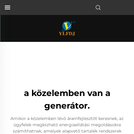
a közelemben van a
generátor.
Amikor a közelemben lévő áramfejlesztőt keresnek, az
ügyfelek megbízható energiaellátási megoldásokra
számíthatnak, amelyek alapvető tartalék rendszerek