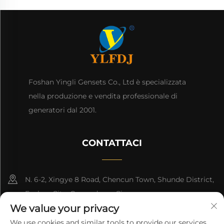
Foshan Yingli Gensets Co., Ltd è specializzata
nella produzione e vendita professionale di
generatori dal 2001.
CONTATTACI
N. 6-2, Xingye 8 Road, Chencun Town, Shunde District,
Foshan City, Guangdong, Cina.
We value your privacy
8618676517177
We use cookies and similar tools to provide our services.