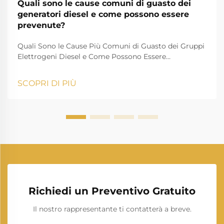
Quali sono le cause comuni di guasto dei
generatori diesel e come possono essere
prevenute?
Quali Sono le Cause Più Comuni di Guasto dei Gruppi
Elettrogeni Diesel e Come Possono Essere
Prevenute? Un gruppo elettrogeno diesel è una delle
fonti più affidabili di energia di riserva e primaria
SCOPRI DI PIÙ
utilizzate nell'industria, negli edifici residenziali, nelle
strutture sanitarie, nei centri dati, nelle costruz...
Richiedi un Preventivo Gratuito
Il nostro rappresentante ti contatterà a breve.