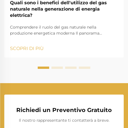
Quali sono i benefici dell'utilizzo del gas
naturale nella generazione di energia
elettrica?
Comprendere il ruolo del gas naturale nella
produzione energetica moderna Il panorama
energetico sta cambiando rapidamente e la
produzione di energia da gas naturale si è affermata
SCOPRI DI PIÙ
come un pilastro fondamentale della moderna
produzione di elettricità. Mentre le nazioni di tutto il
mondo cercano fonti di energia più pulite e più
efficienti...
Richiedi un Preventivo Gratuito
Il nostro rappresentante ti contatterà a breve.