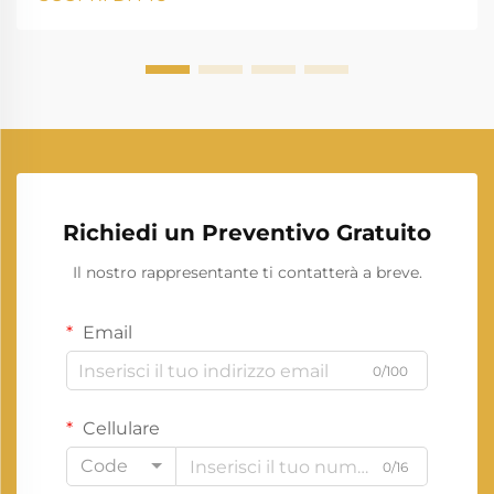
rinnovabile stanno ridefinendo il modo in cui
produciamo e consumiamo elettricità. Questo
cambiamento rappresenta una delle evoluzioni più
significative...
Richiedi un Preventivo Gratuito
Il nostro rappresentante ti contatterà a breve.
Email
0/100
Cellulare
Code
0/16