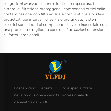
e algoritmi avanzati di controllo della temperatura. I
sistemi di filtrazione proteggono i componenti critici dalla
contaminazione, con filtri ad aria e combustibile a più fasi
progettati per intervalli di servizio prolungati. I sistemi
elettrici sono dotati di componenti di livello industriale con
una protezione migliorata contro le fluttuazioni di tensione
e i fattori ambientali.
Foshan Yingli Gensets Co., Ltd è specializzata
nella produzione e vendita professionale di
generatori dal 2001.