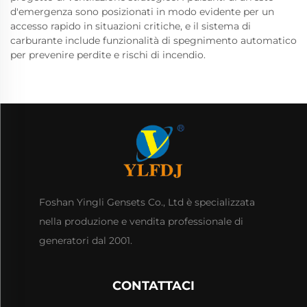
d'emergenza sono posizionati in modo evidente per un
accesso rapido in situazioni critiche, e il sistema di
carburante include funzionalità di spegnimento automatico
per prevenire perdite e rischi di incendio.
Foshan Yingli Gensets Co., Ltd è specializzata
nella produzione e vendita professionale di
generatori dal 2001.
CONTATTACI