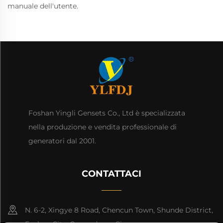
manuale dell'utente.
Foshan Yingli Gensets Co., Ltd è specializzata
nella produzione e vendita professionale di
generatori dal 2001.
CONTATTACI
N. 6-2, Xingye 8 Road, Chencun Town, Shunde District,