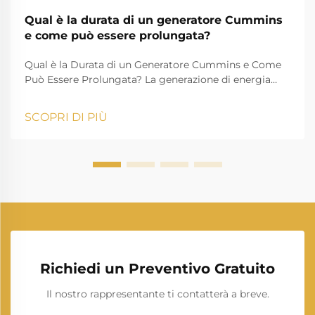
Qual è la durata di un generatore Cummins
e come può essere prolungata?
Qual è la Durata di un Generatore Cummins e Come
Può Essere Prolungata? La generazione di energia
svolge un ruolo essenziale nella vita moderna,
garantendo che case, aziende, istituzioni sanitarie e
SCOPRI DI PIÙ
industrie possano proseguire le loro attività senza
interruzioni. Tra i man...
Richiedi un Preventivo Gratuito
Il nostro rappresentante ti contatterà a breve.