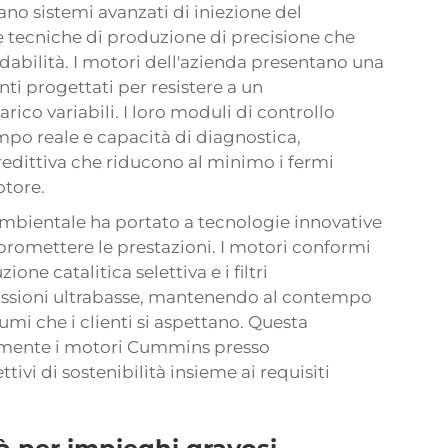
no sistemi avanzati di iniezione del
i e tecniche di produzione di precisione che
idabilità. I motori dell'azienda presentano una
i progettati per resistere a un
ico variabili. I loro moduli di controllo
mpo reale e capacità di diagnostica,
dittiva che riducono al minimo i fermi
otore.
ambientale ha portato a tecnologie innovative
promettere le prestazioni. I motori conformi
ione catalitica selettiva e i filtri
missioni ultrabasse, mantenendo al contempo
sumi che i clienti si aspettano. Questa
olmente i motori Cummins presso
tivi di sostenibilità insieme ai requisiti