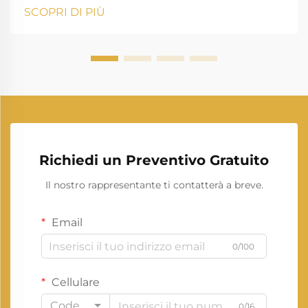
operazioni commerciali di medie dimensioni, cantieri
SCOPRI DI PIÙ
edili o sistemi di riserva, un generatore da 30 kVA si
distingue come una scelta versatile...
Richiedi un Preventivo Gratuito
Il nostro rappresentante ti contatterà a breve.
Email
0/100
Cellulare
Code
0/16