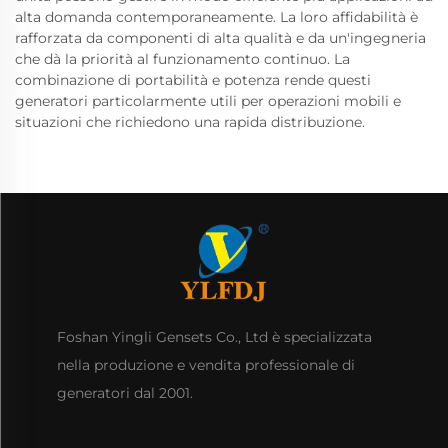
alta domanda contemporaneamente. La loro affidabilità è
rafforzata da componenti di alta qualità e da un'ingegneria
che dà la priorità al funzionamento continuo. La
combinazione di portabilità e potenza rende questi
generatori particolarmente utili per operazioni mobili e
situazioni che richiedono una rapida distribuzione.
Foshan Yingli Gensets Co., Ltd è specializzata
nella produzione e vendita professionale di
generatori dal 2001.