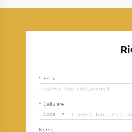
nazioni di tutto il mondo cercano
fonti di energia più pulite e più
efficienti...
Ri
Email
Cellulare
Code
Nome