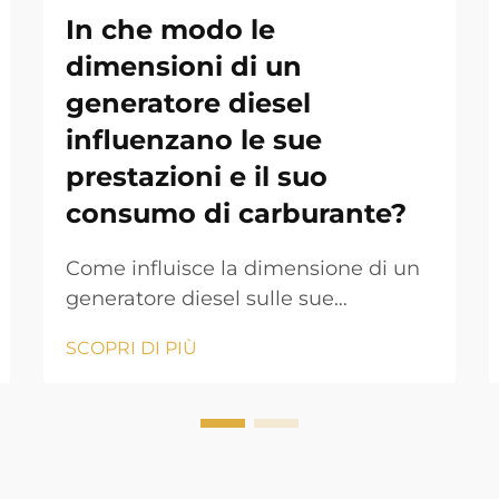
In che modo le
dimensioni di un
generatore diesel
influenzano le sue
prestazioni e il suo
consumo di carburante?
Come influisce la dimensione di un
generatore diesel sulle sue
prestazioni e sul consumo di
SCOPRI DI PIÙ
carburante? Il generatore diesel è
una delle soluzioni di alimentazione
più affidabili nelle industrie
moderne, negli ambienti
residenziali e nelle applicazioni off-