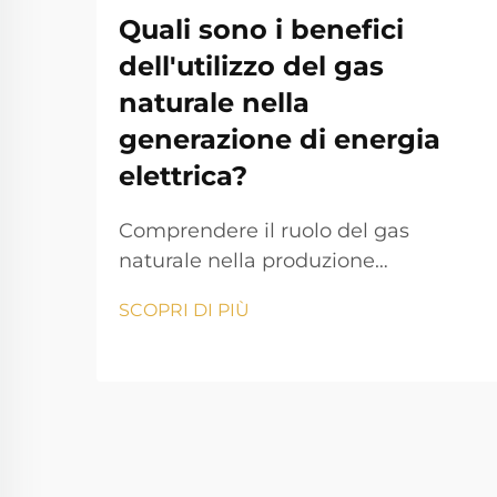
Quali sono i benefici
dell'utilizzo del gas
naturale nella
generazione di energia
elettrica?
Comprendere il ruolo del gas
naturale nella produzione
energetica moderna Il panorama
SCOPRI DI PIÙ
energetico sta cambiando
rapidamente e la produzione di
energia da gas naturale si è
affermata come un pilastro
fondamentale della moderna
produzione di elettricità. Mentre le