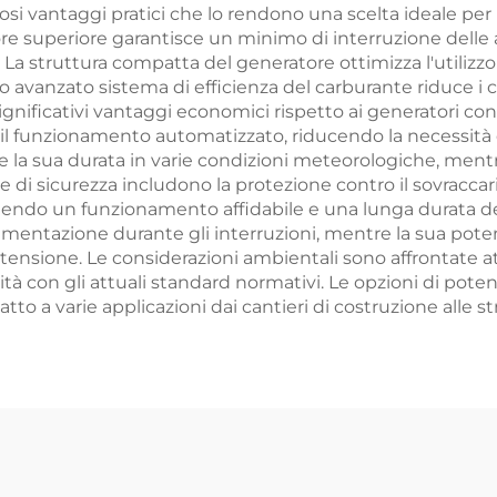
osi vantaggi pratici che lo rendono una scelta ideale per 
re superiore garantisce un minimo di interruzione delle a
re. La struttura compatta del generatore ottimizza l'utili
 avanzato sistema di efficienza del carburante riduce i c
gnificativi vantaggi economici rispetto ai generatori conve
il funzionamento automatizzato, riducendo la necessità
 la sua durata in varie condizioni meteorologiche, mentr
di sicurezza includono la protezione contro il sovraccarico
endo un funzionamento affidabile e una lunga durata del
alimentazione durante gli interruzioni, mentre la sua pote
i tensione. Le considerazioni ambientali sono affrontate 
à con gli attuali standard normativi. Le opzioni di poten
tto a varie applicazioni dai cantieri di costruzione alle s