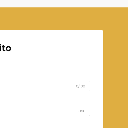
ito
0/100
0/16