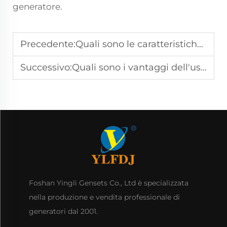
generatore.
Precedente:
Quali sono le caratteristiche principali dei gruppi generatori a diesel Cummins?
Successivo:
Quali sono i vantaggi dell'uso di generatori Cummins diesel per l'alimentazione di riserva?
Foshan Yingli Gensets Co., Ltd è specializzata
nella produzione e vendita professionale di
generatori dal 2001.