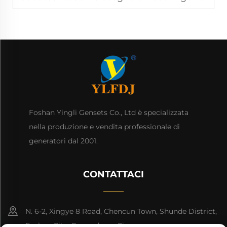
Foshan Yingli Gensets Co., Ltd è specializzata
nella produzione e vendita professionale di
generatori dal 2001.
CONTATTACI
N. 6-2, Xingye 8 Road, Chencun Town, Shunde District,
Foshan City, Guangdong, Cina.