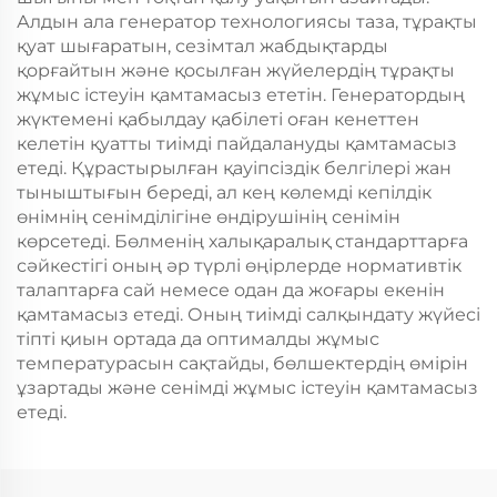
Алдын ала генератор технологиясы таза, тұрақты
қуат шығаратын, сезімтал жабдықтарды
қорғайтын және қосылған жүйелердің тұрақты
жұмыс істеуін қамтамасыз ететін. Генератордың
жүктемені қабылдау қабілеті оған кенеттен
келетін қуатты тиімді пайдалануды қамтамасыз
етеді. Құрастырылған қауіпсіздік белгілері жан
тыныштығын береді, ал кең көлемді кепілдік
өнімнің сенімділігіне өндірушінің сенімін
көрсетеді. Бөлменің халықаралық стандарттарға
сәйкестігі оның әр түрлі өңірлерде нормативтік
талаптарға сай немесе одан да жоғары екенін
қамтамасыз етеді. Оның тиімді салқындату жүйесі
тіпті қиын ортада да оптималды жұмыс
температурасын сақтайды, бөлшектердің өмірін
ұзартады және сенімді жұмыс істеуін қамтамасыз
етеді.