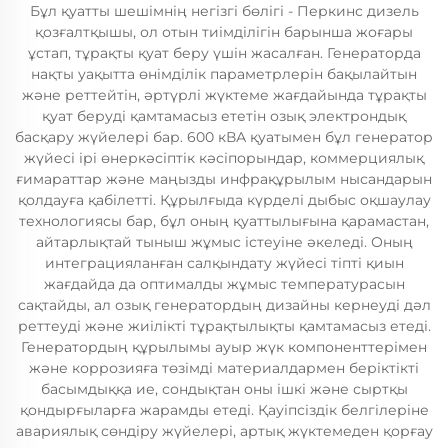
Бұл қуатты шешімнің негізгі бөлігі - Перкинс дизель
қозғалтқышы, ол отын тиімділігін барынша жоғары
ұстап, тұрақты қуат беру үшін жасалған. Генераторда
нақты уақытта өнімділік параметрлерін бақылайтын
және реттейтін, әртүрлі жүктеме жағдайында тұрақты
қуат беруді қамтамасыз ететін озық электрондық
басқару жүйелері бар. 600 кВА қуатымен бұл генератор
жүйесі ірі өнеркәсіптік кәсіпорындар, коммерциялық
ғимараттар және маңызды инфрақұрылым нысандарын
қолдауға қабілетті. Құрылғыда күрделі дыбыс оқшаулау
технологиясы бар, бұл оның қуаттылығына қарамастан,
айтарлықтай тыныш жұмыс істеуіне әкеледі. Оның
интеграцияланған салқындату жүйесі тіпті қиын
жағдайда да оптималды жұмыс температурасын
сақтайды, ал озық генератордың дизайны кернеуді дәл
реттеуді және жиілікті тұрақтылықты қамтамасыз етеді.
Генератордың құрылымы ауыр жүк компоненттерімен
және коррозияға төзімді материалдармен беріктікті
басымдыққа ие, сондықтан оны ішкі және сыртқы
қондырғыларға жарамды етеді. Қауіпсіздік белгілеріне
авариялық сөндіру жүйелері, артық жүктемеден қорғау