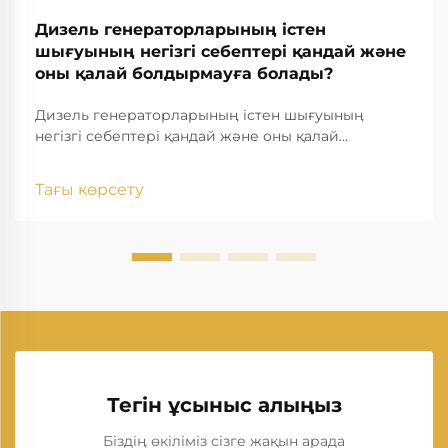
Дизель генераторларының істен
шығуының негізгі себептері қандай және
оны қалай болдырмауға болады?
Дизель генераторларының істен шығуының
негізгі себептері қандай және оны қалай
болдырмауға болады? Дизель генераторы
өнеркәсіптерде, тұрғын үйлерде, денсаулық
Тағы көрсету
сақтау мекемелерінде, деректер орталықтарында,
құрылыс алаңдарында және тағы басқа жерлерде
резервтік және негізгі электр энергиясының ең
сенімді көзі болып табылады...
Тегін ұсыныс алыңыз
Біздің өкіліміз сізге жақын арада