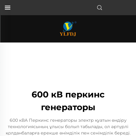
600 кВ перкинс
генераторы
600 кВА Перкинс генераторы электр қуатын өндіру
технологиясының ұлысы болып табылады, ол әртүрлі
қолданбаларға ерекше өнімділік пен сенімділік береді.