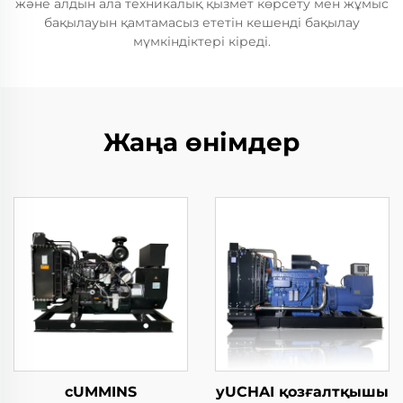
және алдын ала техникалық қызмет көрсету мен жұмыс
бақылауын қамтамасыз ететін кешенді бақылау
мүмкіндіктері кіреді.
Жаңа өнімдер
cUMMINS
yUCHAI қозғалтқышы