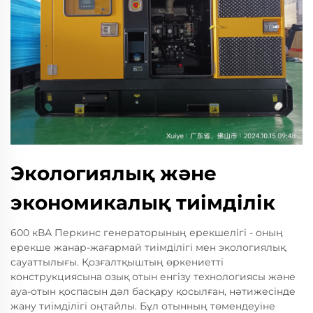
Экологиялық және
экономикалық тиімділік
600 кВА Перкинс генераторының ерекшелігі - оның
ерекше жанар-жағармай тиімділігі мен экологиялық
сауаттылығы. Қозғалтқыштың өркениетті
конструкциясына озық отын енгізу технологиясы және
ауа-отын қоспасын дәл басқару қосылған, нәтижесінде
жану тиімділігі оңтайлы. Бұл отынның төмендеуіне