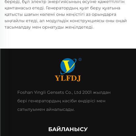
бередi, бұл электр энергиясының өсуiне қажеттiлiгiн
қамтамасыз етедi. Генератордың қуат беру қуатына
қатысты шағын көлемі оны кеңістігі аз орындарға
ыңғайлы етеді, ал модульдік конструкциясы оны оңай
тасымалдау мен орнатуды жеңілдетеді.
Foshan Yingli Gensets Co., Ltd 2001 жылдан
бері генератордың кәсіби өндірісі мен
сатылуымен айналысады.
БАЙЛАНЫСУ