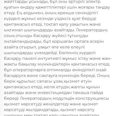
жайттарды ұсынады, бұл оны әртүрлі электр
қуатын өндіру қажеттіліктері үшін жоғары таңдау
етеді. Ең алдымен, оның ерекше сенімділігі
күрделі жұмыс кезінде үздіксіз қуат беруді
қамтамасыз етеді, тоқтап қалу уақытын және
ықтимал шығындарды азайтады. Генератордың
озық отынды басқару жүйесі тұтынуды
оңтайландырады, бұл қоршаған ортаға әсерін
азайта отырып, уақыт өте келе елеулі
шығындарды үнемдейді. Бөлiмнiң күрделі
басқару панелі интуитивті жұмыс істеу және жан-
жақты бақылау мүмкіндіктерін қамтамасыз етеді,
бұл операторларға оптималды өнімділікті оңай
басқаруға және сақтауға мүмкіндік береді. Оның
берік құрылыс сапасы ұзақ қызмет етуін
қамтамасыз етеді, иелік етудің жалпы құнын
азайтады және инвестициядан тамаша пайда
береді. Генератордың модульдік конструкциясы
қызмет көрсетуді жеңілдетеді және қызмет
көрсетуді жылдамдатады, қызмет көрсету
шығыны мен тоқтап қалу уақытын азайтады.