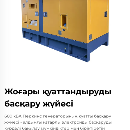
Жоғары қуаттандыруды
басқару жүйесі
600 кВА Перкинс генераторының қуатты басқару
жүйесі - алдыңғы қатарлы электронды басқаруды
күрделі бақылау мүмкіндіктерімен біріктіретін