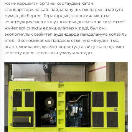
және қоршаған ортаны қорғаудың қатаң
стандарттарына сай, пайдалану шығындарын азайтуға
мүмкіндік береді. Гератордың экологиялық таза
конструкциясына аз шу шығарындысы және таза оттегі
жүйелері сияқты ерекшеліктер кіреді, бұл оны
экологиялық сезімтал аудандарда пайдалануға қолайлы
етеді. Экономикалық пайдасы отын үнемдеуден тыс,
оған техникалық қызмет көрсетуді азайту және қызмет
көрсету аралықтарының ұзаруы жатады.