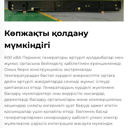
Көпжақты қолдану
мүмкіндігі
600 кВА Перкинс генераторы әртүрлі қолданбалар мен
жұмыс ортасына бейімделу қабілетімен ерекшеленеді.
Оның берік конструкциясы экстремалды
температурадан бастап күрделі өнеркәсіптік ортаға
дейін әртүрлі жағдайларда сенімді жұмыс істеуді
қамтамасыз етеді. Генератордың күрделі жүктемені
басқару мүмкіндіктері оны өндірістік нысандар,
деректерді басқару орталықтары және коммерциялық
кешендер сияқты өзгермелі қуат беруді қажет ететін
қосымшалар үшін қолайлы етеді. Бөлiмнiң басқа
генераторлармен синхрондасу қабiлетi үлкен электр
жүйелерiне үздіксіз интеграция жасауға мүмкiндiк