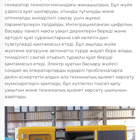
генератор технологиясындағы жаңашылдық. Бұл жүйе
үздіксіз қуат шығаруды, отынды тұтынуды және
оптималды өнімділікті сақтау үшін жұмыс
параметрлерін талдайды. Интеграцияланған цифрлық
басқару панелі нақты уақыт деректерін береді және
әртүрлі қуат сұраныстарына сай келетін дәл
түзетулерді қамтамасыз етеді. Бұл ақылды жүйе
жүктеме өзгеруіне автоматты түрде жауап бере алады,
тиімділікті сақтай отырып, тұрақты қуат беруді
қамтамасыз етеді. Электр қуатын басқару жүйесі
сондай-ақ операторларды күрделі проблемаларға
дейін ескертетін алдын ала техникалық қызмет көрсету
мүмкіндіктерін қамтиды, бұл күтпеген тоқтап қалу
уақытын және техникалық қызмет көрсету шығынын
азайтады.