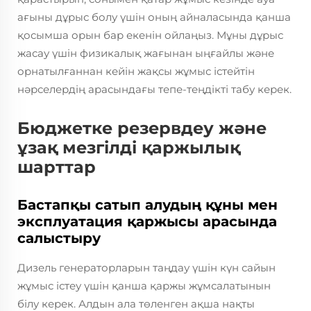
ағыны дұрыс болу үшін оның айналасында қанша
қосымша орын бар екенін ойлаңыз. Мұны дұрыс
жасау үшін физикалық жағынан ыңғайлы және
орнатылғаннан кейін жақсы жұмыс істейтін
нәрселердің арасындағы тепе-теңдікті табу керек.
Бюджетке резервдеу және
ұзақ мезгілді қаржылық
шарттар
Бастапқы сатып алудың құны мен
эксплуатация қаржысы арасында
салыстыру
Дизель генераторларын таңдау үшін күн сайын
жұмыс істеу үшін қанша қаржы жұмсалатынын
білу керек. Алдын ала төленген ақша нақты