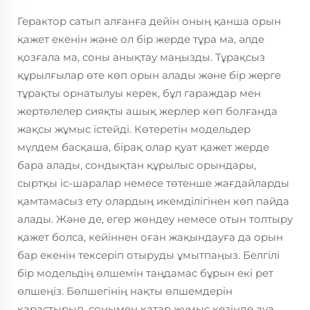
Герактор сатып алғанға дейін оның қанша орын
қажет екенін және ол бір жерде тұра ма, әлде
қозғала ма, соны анықтау маңызды. Тұрақсыз
құрылғылар өте көп орын алады және бір жерге
тұрақты орнатылуы керек, бұл гараждар мен
жертөлелер сияқты ашық жерлер көп болғанда
жақсы жұмыс істейді. Көтеретін модельдер
мүлдем басқаша, бірақ олар қуат қажет жерде
бара алады, сондықтан құрылыс орындары,
сыртқы іс-шаралар немесе төтенше жағдайларды
қамтамасыз ету олардың икемділігінен көп пайда
алады. Және де, егер жөндеу немесе отын толтыру
қажет болса, кейіннен оған жақындауға да орын
бар екенін тексеріп отыруды ұмытпаңыз. Белгілі
бір модельдің өлшемін таңдамас бұрын екі рет
өлшеңіз. Бөлшегінің нақты өлшемдерін
қарастырып, сонымен қатар жұмыс кезінде ауа