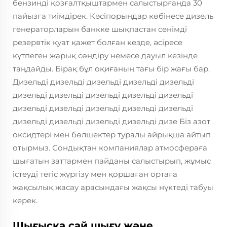
бензинді қозғалтқыштармен салыстырғанда 30
пайызға тиімдірек. Кәсіпорындар көбінесе дизель
генераторларын банкке шықпастан сенімді
резервтік қуат қажет болған кезде, әсіресе
күтпеген жарық сөндіру немесе дауыл кезінде
таңдайды. Бірақ бұл оқиғаның тағы бір жағы бар.
Дизельді дизельді дизельді дизельді дизельді
дизельді дизельді дизельді дизельді дизельді
дизельді дизельді дизельді дизельді дизельді
дизельді дизельді дизельді дизельді дизе Біз азот
оксидтері мен бөлшектер туралы айрықша айтып
отырмыз. Сондықтан компаниялар атмосфераға
шығатын заттармен пайданы салыстырып, жұмыс
істеуді тегіс жүргізу мен қоршаған ортаға
жақсылық жасау арасындағы жақсы нүктеді табуы
керек.
Шығысқа сай шығу және