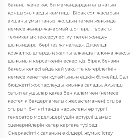
бағаны және кәсіби мамандардан алынатын
қондырғыларды қамтиды. Бірақ сол жасырын
ақшаны ұмытпаңыз, жолдың төмен жағында
немесе жанар-жағармай шоттары, тұрақты
техникалық тексерулер, күтпеген жөндеу
шығындары бәрі тез жиналады. Дизельді
қозғалтқыштардың жалпы алғанда галонға жақсы
шығынын көрсеткенін ескеріңіз, бірақ бензин
бағасы келесі айда қай уақытта көтерілетінін
немесе кенеттен құлайтынын ешкім білмейді. Бұл
бюджетті жоспарлауды қиынға салады. Ақылды
сатып алушылар қағаз бен қаламмен (немесе
кестелік бағдарламалық жасақтамамен) отыра
отырып, бүгінгі таңда нарықтағы әр түрлі
генератор модельдері үшін әртүрлі шығыс
сценарийлерін қатар картаға түсіреді.
Өнеркәсіптік саланың өкілдері, жұмыс істеу