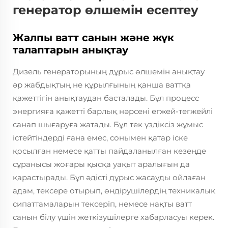
генератор өлшемін есептеу
Жалпы ватт санын және жүк
талаптарын анықтау
Дизель генераторының дұрыс өлшемін анықтау
әр жабдықтың не құрылғының қанша ваттқа
қажеттігін анықтаудан басталады. Бұл процесс
энергияға қажетті барлық нәрсені егжей-тегжейлі
санап шығаруға жатады. Бұл тек үздіксіз жұмыс
істейтіндерді ғана емес, сонымен қатар іске
қосылған немесе қатты пайдаланылған кезеңде
сұранысы жоғары қысқа уақыт аралығын да
қарастырады. Бұл әдісті дұрыс жасауды ойлаған
адам, тексере отырып, өндірушілердің техникалық
сипаттамаларын тексеріп, немесе нақты ватт
санын білу үшін жеткізушілерге хабарласуы керек.