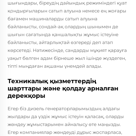
шығындары, біреудің дайындық режиміндегі қуат
қондырғыларын сатып алуына немесе ең жоғары
бағамен машиналарды сатып алуына
байланысты, сондай-ақ олардың шынымен де
шығын сағатында қаншалықты жұмыс істеуіне
байланысты, айтарлықтай өзгереді деп атап
көрсетеді. Нәтижесінде, сандарды мұқият қарауға
уақыт бөлген адам бірнеше жыл ішінде жүздеген,
тіпті мыңдаған ақшаны үнемдей алады.
Техникалық қызметтердің
шарттары және қолдау арналған
дерекқоры
Егер біз дизель генераторларымыздың алдағы
жылдары да үздік жұмыс істеуін қаласақ, оларды
жөндеу жұмыстарымен айналысу өте маңызды.
Егер компаниялар жөндеуді дұрыс жоспарласа,