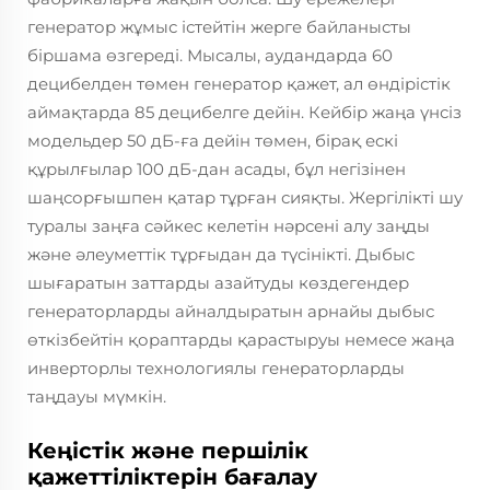
генератор жұмыс істейтін жерге байланысты
біршама өзгереді. Мысалы, аудандарда 60
децибелден төмен генератор қажет, ал өндірістік
аймақтарда 85 децибелге дейін. Кейбір жаңа үнсіз
модельдер 50 дБ-ға дейін төмен, бірақ ескі
құрылғылар 100 дБ-дан асады, бұл негізінен
шаңсорғышпен қатар тұрған сияқты. Жергілікті шу
туралы заңға сәйкес келетін нәрсені алу заңды
және әлеуметтік тұрғыдан да түсінікті. Дыбыс
шығаратын заттарды азайтуды көздегендер
генераторларды айналдыратын арнайы дыбыс
өткізбейтін қораптарды қарастыруы немесе жаңа
инверторлы технологиялы генераторларды
таңдауы мүмкін.
Кеңістік және першілік
қажеттіліктерін бағалау