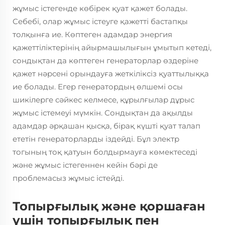
жұмыс істегенде көбірек қуат қажет болады.
Себебі, олар жұмыс істеуге қажетті бастапқы
толқынға ие. Көптеген адамдар энергия
қажеттіліктерінің айырмашылығын ұмытып кетеді,
сондықтан да көптеген генераторлар өздеріне
қажет нәрсені орындауға жеткіліксіз қуаттылыққа
ие болады. Егер генератордың өлшемі осы
шикілерге сәйкес келмесе, құрылғылар дұрыс
жұмыс істемеуі мүмкін. Сондықтан да ақылды
адамдар әрқашан қысқа, бірақ күшті қуат талап
ететін генераторларды іздейді. Бұл электр
тогының тоқ қатуын болдырмауға көмектеседі
және жұмыс істегеннен кейін бәрі де
проблемасыз жұмыс істейді.
Топырғылық және қоршаған
үшін топырғылық пен