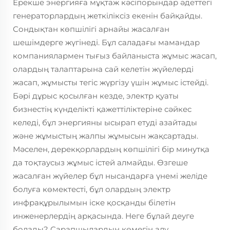
Ерекше энергияға мұқтаж кәсіпорындар әдеттегі
генераторлардың жеткіліксіз екенін байқайды.
Сондықтан көпшілігі арнайы жасалған
шешімдерге жүгінеді. Бұл саладағы мамандар
компаниялармен тығыз байланыста жұмыс жасап,
олардың талаптарына сай келетін жүйелерді
жасап, жұмысты тегіс жүргізу үшін жұмыс істейді.
Бәрі дұрыс қосылған кезде, электр қуаты
бизнестің күнделікті қажеттіліктеріне сәйкес
келеді, бұл энергияны ысырап етуді азайтады
және жұмыстың жалпы жұмысын жақсартады.
Мәселен, дерекқорлардың көпшілігі бір минутқа
да тоқтаусыз жұмыс істей алмайды. Өзгеше
жасалған жүйелер бұл нысандарға үнемі желіде
болуға көмектесті, бұл олардың электр
инфрақұрылымын іске қосқанды білетін
инженерлердің арқасында. Неге бұлай деуге
болады? Сарапшылардың көмегін алу