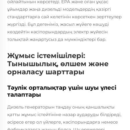
ойлайтынын көрсетеді. EPA және оған ұқсас
ұйымдар жаңа дизельді модельдердің қазіргі
стандарттарға сай келетінін көрсеткен зерттеулер
жүргізді. Бұл дегеніміз, жасыл жүйеге көшуді
көздейтін кәсіпорындардың электр жүйесін
толықтай жаңартусыз да мүмкіндіктері бар.
Жұмыс істемішілері:
Тынышылық, өлшем және
орналасу шарттары
Тәулік орталықтар үшін шуы үлесі
талаптары
Дизель генераторын таңдау оның қаншалықты
қатты жұмыс істейтініне назар аударуды білдіреді,
әсіресе егер ол үйлерге, кәсіпорындарға немесе
фабрикаларға жақын болса. Шу ережелері