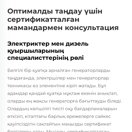
Оптималды таңдау үшін
сертификатталған
мамандармен консультация
Электриктер мен дизель
қуыршыларының
специалисттерінің рөлі
Белгілі бір қуатқа арналған генераторларды
таңдағанда, электршілер мен генераторлар
техникасы өз элементіне кіріп жатады. Бұл
адамдар қандай қуатқа мұқтаж екенін анықтап,
оларды ең жақсы генераторға бағыттауды біледі.
Олардың көпшілігі тиісті оқу бағдарламаларын
өткізіп, кітаптағы барлық ережелерге сәйкес
қауіпсіздігін сақтайтын маңызды сертификат
белгілерін алды. Мысалы, сертификатталған