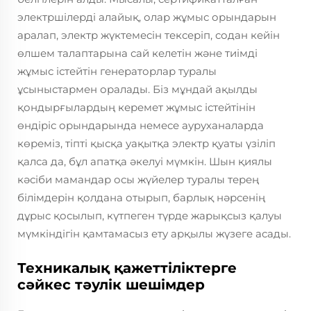
электршілерді алайық, олар жұмыс орындарын
аралап, электр жүктемесін тексеріп, содан кейін
өлшем талаптарына сай келетін және тиімді
жұмыс істейтін генераторлар туралы
ұсыныстармен оралады. Біз мұндай ақылды
қондырғылардың керемет жұмыс істейтінін
өндіріс орындарында немесе ауруханаларда
көреміз, тіпті қысқа уақытқа электр қуаты үзіліп
қалса да, бұл апатқа әкелуі мүмкін. Шын қиялы
кәсіби мамандар осы жүйелер туралы терең
білімдерін қолдана отырып, барлық нәрсенің
дұрыс қосылып, күтпеген түрде жарықсыз қалуы
мүмкіндігін қамтамасыз ету арқылы жүзеге асады.
Техникалық қажеттіліктерге
сәйкес тәулік шешімдер