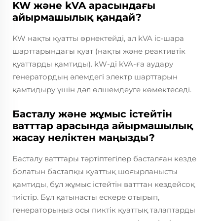
KW және kVA арасындағы
айырмашылық қандай?
KW нақты қуатты өрнектейді, ал kVA іс-шара
шарттарындағы қуат (нақты және реактивтік
қуаттарды қамтиды). kW-ді kVA-ға аудару
генератордың әлемдегі электр шарттарын
қамтидыру үшін дәл өлшемдеуге көмектеседі.
Басталу және жұмыс істейтін
ватттар арасында айырмашылық
жасау неліктен маңызды?
Басталу ватттары тәртіптегілер басталған кезде
болатын бастапқы қуаттық шоғырланысты
қамтиды, бұл жұмыс істейтін ватттан кездейсоқ
тиістір. Бұл қатынасты ескере отырып,
генераторыңыз осы пиктік қуаттық талаптарды