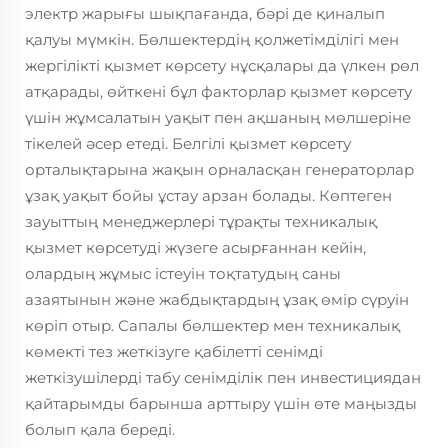
электр жарығы шықпағанда, бәрі де қиналып
қалуы мүмкін. Бөлшектердің қолжетімділігі мен
жергілікті қызмет көрсету нұсқалары да үлкен рөл
атқарады, өйткені бұл факторлар қызмет көрсету
үшін жұмсалатын уақыт пен ақшаның мөлшеріне
тікелей әсер етеді. Белгілі қызмет көрсету
орталықтарына жақын орналасқан генераторлар
ұзақ уақыт бойы ұстау арзан болады. Көптеген
зауыттың менеджерлері тұрақты техникалық
қызмет көрсетуді жүзеге асырғаннан кейін,
олардың жұмыс істеуін тоқтатудың саны
азаятынын және жабдықтардың ұзақ өмір сүруін
көріп отыр. Сапалы бөлшектер мен техникалық
көмекті тез жеткізуге қабілетті сенімді
жеткізушілерді табу сенімділік пен инвестициядан
қайтарымды барынша арттыру үшін өте маңызды
болып қала береді.