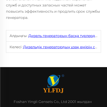
служб и доступных запасных частей может
повысить эффективность и продлить срок службы
генератора.
Алдыңғы :
Дизель генераторын басқа түрлердің генераторларынан ne фойда?
Келесі :
Дизельдік генератордың ұзақ өмірін сақтау үшін қандай техникалық қызмет керек?
Foshan Yingli Gensets Co., Ltd 2001 жылдан