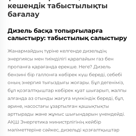
кешендік табыстылықты
бағалау
Дизель басқа топырғыларға
салыстыру: табыстылық салыстыру
Жанармайдың түріне келгенде дизельдің
энергиясы мен тиімділігі қарапайым газ бен
пропанға қарағанда ерекше. Неге? Дизель
бензині бір галлонға көбірек күш береді, себебі
оның энергия тығыздығы жоғары. Бұл дегеніміз,
бұл қозғалтқыштар көбірек қуат шығарып, жалпы
алғанда аз отынды жағуға мүмкіндік береді, бұл,
әрине, насостағы ұзартылған қашықтықты
арттырады және жұмыс шығындарын үнемдейді.
АҚШ Энергетика министрлігінің кейбір
мәліметтеріне сәйкес, дизельді қозғалтқыштар