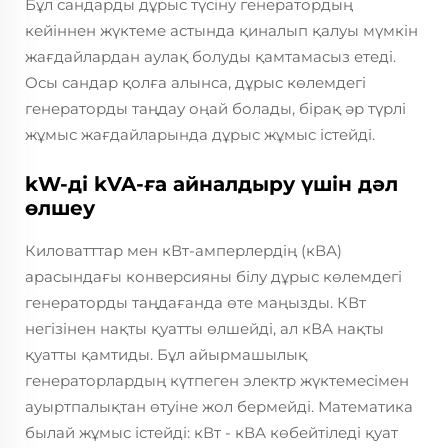
Бұл сандарды дұрыс түсіну генератордың
кейіннен жүктеме астында қиналып қалуы мүмкін
жағдайлардан аулақ болуды қамтамасыз етеді.
Осы сандар қолға алынса, дұрыс көлемдегі
генераторды таңдау оңай болады, бірақ әр түрлі
жұмыс жағдайларында дұрыс жұмыс істейді.
kW-ді kVA-ға айналдыру үшін дәл
өлшеу
Киловатттар мен кВт-амперлердің (кВА)
арасындағы конверсияны білу дұрыс көлемдегі
генераторды таңдағанда өте маңызды. КВт
негізінен нақты қуатты өлшейді, ал кВА нақты
қуатты қамтиды. Бұл айырмашылық
генераторлардың күтпеген электр жүктемесімен
ауыртпалықтан өтуіне жол бермейді. Математика
былай жұмыс істейді: кВт - кВА көбейтіледі қуат