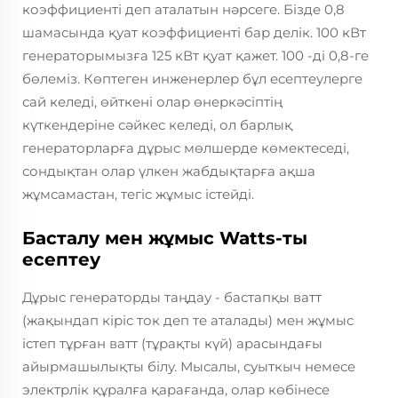
коэффициенті деп аталатын нәрсеге. Бізде 0,8
шамасында қуат коэффициенті бар делік. 100 кВт
генераторымызға 125 кВт қуат қажет. 100 -ді 0,8-ге
бөлеміз. Көптеген инженерлер бұл есептеулерге
сай келеді, өйткені олар өнеркәсіптің
күткендеріне сәйкес келеді, ол барлық
генераторларға дұрыс мөлшерде көмектеседі,
сондықтан олар үлкен жабдықтарға ақша
жұмсамастан, тегіс жұмыс істейді.
Басталу мен жұмыс Watts-ты
есептеу
Дұрыс генераторды таңдау - бастапқы ватт
(жақындап кіріс ток деп те аталады) мен жұмыс
істеп тұрған ватт (тұрақты күй) арасындағы
айырмашылықты білу. Мысалы, суыткыч немесе
электрлік құралға қарағанда, олар көбінесе