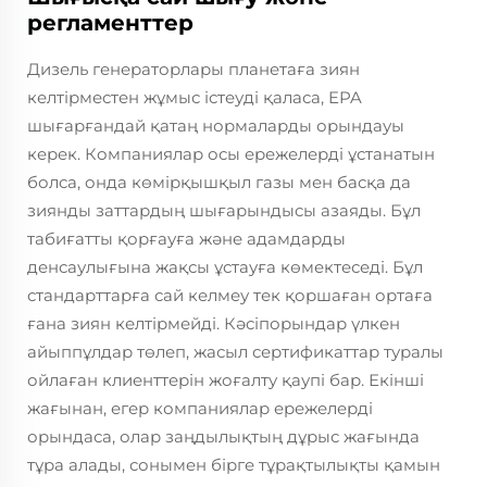
регламенттер
Дизель генераторлары планетаға зиян
келтірместен жұмыс істеуді қаласа, EPA
шығарғандай қатаң нормаларды орындауы
керек. Компаниялар осы ережелерді ұстанатын
болса, онда көмірқышқыл газы мен басқа да
зиянды заттардың шығарындысы азаяды. Бұл
табиғатты қорғауға және адамдарды
денсаулығына жақсы ұстауға көмектеседі. Бұл
стандарттарға сай келмеу тек қоршаған ортаға
ғана зиян келтірмейді. Кәсіпорындар үлкен
айыппұлдар төлеп, жасыл сертификаттар туралы
ойлаған клиенттерін жоғалту қаупі бар. Екінші
жағынан, егер компаниялар ережелерді
орындаса, олар заңдылықтың дұрыс жағында
тұра алады, сонымен бірге тұрақтылықты қамын