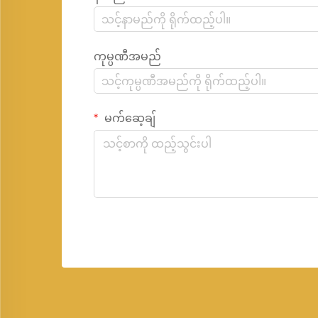
ကုမ္ပဏီအမည်
မက်ဆေ့ချ်