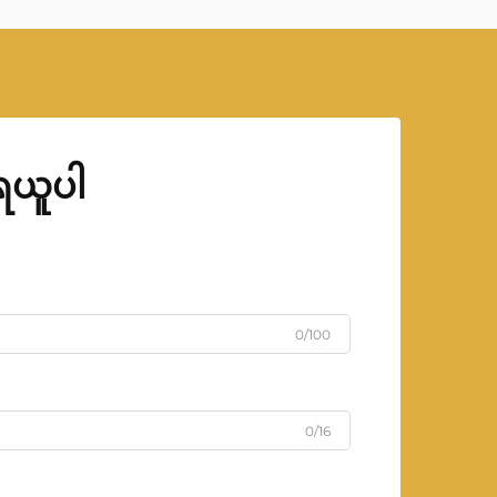
ုရယူပါ
0/100
0/16