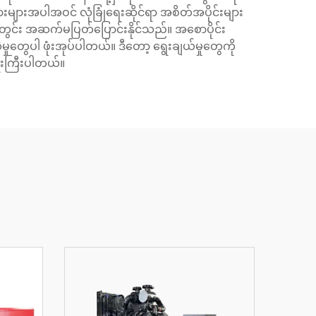
များအပါအဝင် လုံခြုံရေးဆိုင်ရာ အစိတ်အပိုင်းများ
ွင်း အဆက်မပြတ်ပြောင်းနိုင်သည်။ အစောပိုင်း
မှုတွေပါ ဖုံးအုပ်ပါတယ်။ ဒီတော့ ရွေးချယ်မှုတွေကို
ရေးကြီးပါတယ်။