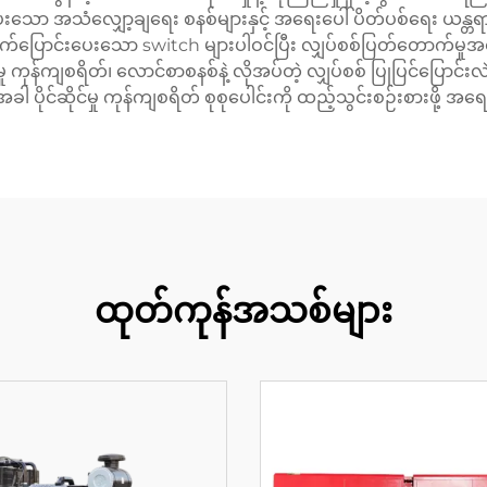
သော အသံလျှော့ချရေး စနစ်များနှင့် အရေးပေါ် ပိတ်ပစ်ရေး ယန္တရား
ပြောင်းပေးသော switch များပါဝင်ပြီး လျှပ်စစ်ပြတ်တောက်မှုအတ
ု ကုန်ကျစရိတ်၊ လောင်စာစနစ်နဲ့ လိုအပ်တဲ့ လျှပ်စစ် ပြုပြင်ပြောင်းလဲ
ါ ပိုင်ဆိုင်မှု ကုန်ကျစရိတ် စုစုပေါင်းကို ထည့်သွင်းစဉ်းစားဖို့ အ
ထုတ်ကုန်အသစ်များ