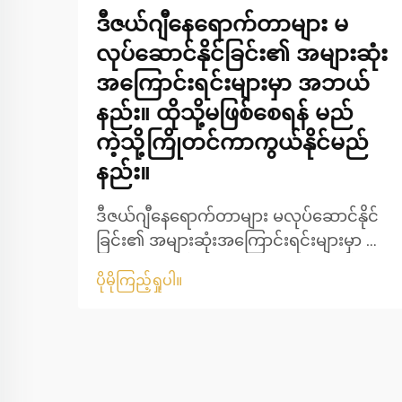
ဒီဇယ်ဂျီနေရောက်တာများ မ
လုပ်ဆောင်နိုင်ခြင်း၏ အများဆုံး
အကြောင်းရင်းများမှာ အဘယ်
နည်း။ ထိုသို့မဖြစ်စေရန် မည်
ကဲ့သို့ကြိုတင်ကာကွယ်နိုင်မည်
နည်း။
ဒီဇယ်ဂျီနေရောက်တာများ မလုပ်ဆောင်နိုင်
ခြင်း၏ အများဆုံးအကြောင်းရင်းများမှာ အ
ဘယ်နည်း။ ထိုသို့မဖြစ်စေရန် မည်ကဲ့သို့
ပိုမိုကြည့်ရှုပါ။
ကြိုတင်ကာကွယ်နိုင်မည်နည်း။ ဒီဇယ်ဂျီနေ
ရောက်တာသည် စက်မှုလုပ်ငန်းများ၊ နေအိမ်
များ၊ ကျန်းမာရေးစောင့်ရှောက်မှုဆိုင်ရာ
အဆောက်အဦများ၊ ဒေတာစင်တာများ၊
တည်ဆောက်ရေးစသည်တို့တွင် အသုံးပြု