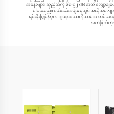
အခန်းများ၊ ဆူညံသံကို ၆၈-၇၂ dB အထိ လျှော့ချပေး
ပါဝင်သည်။ မော်ဒယ်အများစုတွင် အလိုအလျောက်
ရင်းနှီးမြှုပ်နှံမှုက ဂျင်နရေတာကိုသာမက တပ်ဆင်မှ
အကဲဖြတ်တဲ့အခ