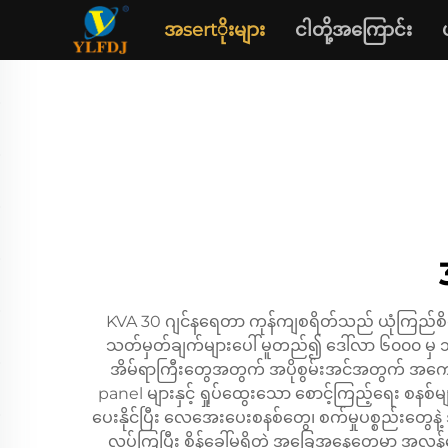
အsertိုးများ
ငါတို့အကြောင်း
KVA 30 ဂျင်နရေတာ ကုန်ကျစရိတ်သည် ယုံကြည်စိတ်ချရ
သတ်မှတ်ချက်များပေါ် မူတည်၍ ဒေါ်လာ ၆၀၀၀ မှ ၁
အိမ်ရာကြီးတွေအတွက် အပိုစွမ်းအင်အတွက် အကောင်
panel များနှင့် ရှုပ်ထွေးသော စောင့်ကြည့်ရေး စနစ်
ပေးနိုင်ပြီး လေအေးပေးစနစ်တွေ၊ စက်မှုပစ္စည်းတွေန
လုပ်ကြပြီး စိန်ခေါ်မှုရှိတဲ့ အခြေအနေတွေမှာ အလွန