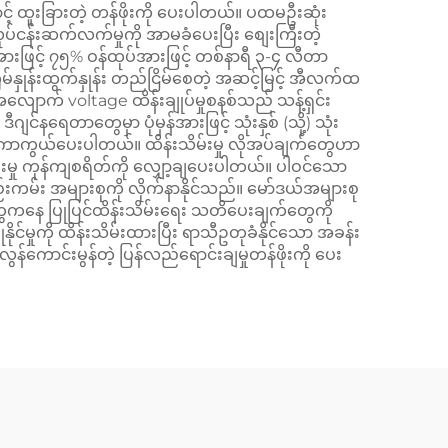
င့် ထူးခြားတဲ့ တန်ဖိုးကို ပေးပါတယ်။ ပထမဦးဆုံး
်ငန်းဆက်လက်မှုကို အာမခံပေးပြီး စျေးကြီးတဲ့
ားဖြင့် ၇၅% ဝန်ထုပ်အားဖြင့် တစ်နာရီ ၃-၄ လီတာ
်နှုန်းထွက်နှုန်း တည်ငြိမ်စေတဲ့ အဆင့်မြင့် အီလက်ထ
ာက် voltage ထိန်းချုပ်မှုစနစ်သည် သန့်ရှင်း
ေတာတွေမှာ ပုံမှန်အားဖြင့် သုံးနှစ် (သို့) သုံး
ှုကို ကာကွယ်ပေးပါတယ်။ ထိန်းသိမ်းမှု လိုအပ်ချက်တွေဟာ
မ်းမှု ကုန်ကျစရိတ်ကို လျှော့ချပေးပါတယ်။ ပါဝင်သော
းကမ်း အများစုကို လိုက်နာနိုင်သည်။ မော်ဒယ်အများစု
်ပ်တွေကနေ ပြုပြင်ထိန်းသိမ်းရေး သတိပေးချက်တွေကို
င်မှုကို ထိန်းသိမ်းထားပြီး ရာသီဥတုခံနိုင်သော အခန်း
ာင်းမွန်တဲ့ ပြန်လည်ရောင်းချမှုတန်ဖိုးကို ပေး