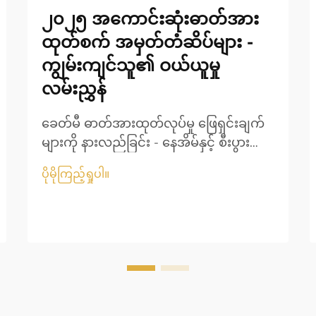
၂၀၂၅ အကောင်းဆုံးဓာတ်အား
ထုတ်စက် အမှတ်တံဆိပ်များ -
ကျွမ်းကျင်သူ၏ ဝယ်ယူမှု
လမ်းညွှန်
ခေတ်မီ ဓာတ်အားထုတ်လုပ်မှု ဖြေရှင်းချက်
များကို နားလည်ခြင်း - နေအိမ်နှင့် စီးပွားရေး
လုပ်ငန်းများအတွက် ဓာတ်အားထုတ်လုပ်မှု
ပိုမိုကြည့်ရှုပါ။
နယ်ပယ်သည် နှစ်များအတွင်း အလွန်အမင်း
တိုးတက်လာခဲ့ပါသည်။ လျှပ်စစ်ပစ္စည်းများ
အပေါ် မှီခိုမှုများပြားလာသည်နှင့်အမျှ
ယုံကြည်စိတ်ချရသော ဓာတ်အားထုတ်စက်ရှိ
ခြင်းသည်...