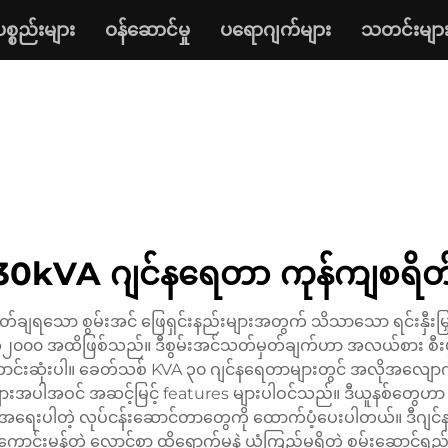
ပစ္စည်းများ
ဝန်ဆောင်မှု
ပရောဂျက်များ
သတင်းမျာ
30kVA ဂျင်နရေတာ ကုန်ကျစရိတ
သော စွမ်းအင် ဖြေရှင်းနည်းများအတွက် သိသာသော ရင်းနှီးမြှုပ်နှံမ
၂၀၀၀ အထိဖြစ်သည်။ ဒီစွမ်းအင်သတ်မှတ်ချက်ဟာ အလယ်စား စီးပွားရေ
းဆုံးပါ။ ခေတ်သစ် KVA ၃၀ ဂျင်နရေတာများတွင် အလိုအလျောက် vol
များအပါအဝင် အဆင့်မြင့် features များပါဝင်သည်။ ဒီယူနစ်တွေဟာ စီးပ
ဲ့ အရေးပါတဲ့ လုပ်ငန်းဆောင်တာတွေကို ထောက်ပံ့ပေးပါတယ်။ ဒီဂျင်
်ကောင်းမွန်တဲ့ လောင်စာ ထိရောက်မှုနဲ့ ယုံကြည်မှုရှိတဲ့ စွမ်းဆော