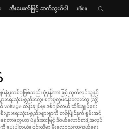
း
အီးမေးလ်ဖြင့် ဆက်သွယ်ပါ
บล็อก
်
ှုတစ်ခုဖြစ်သည်၊ ပုံမှန်အားဖြင့် ထုတ်လုပ်သူနှင့်
းသုံးပစ္စည်းတွေ၊ စက်မှုလုပ်ငန်းလေးတွေ (သို့)
tage ထိန်းချုပ်မှု၊ ဒစ်ဂျစ်တယ် ထိန်းချုပ်ရေး
ွားရေးသုံးပစ္စည်းများစွာကို တစ်ပြိုင်နက် စွမ်းအင်
နရေတာတွေဟာ ပုံမှန်အားဖြင့် ဒီဇယ်လောင်စာနဲ့ အလုပ်
င်ရည်ကို ပေးပါတယ်။ ၎င်းတို့မှာ မိုးလေဝသကာကွယ်ရေး