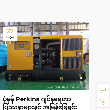
27
2
Nov
No
202
ပုံမှန် Perkins ဂျင်နရေတာ
အခြ
ပြဿနာများနှင့် အမြန်ဖြေရှင်း
ပည