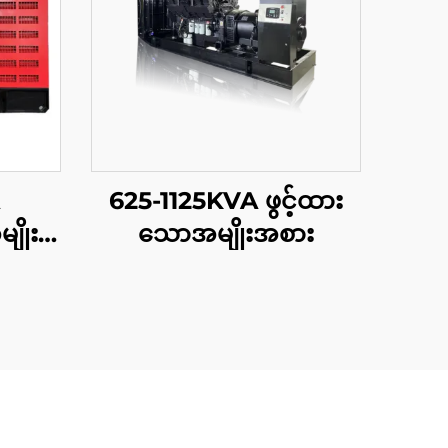
625-1125KVA ဖွင့်ထား
ိုး
သောအမျိုးအစား