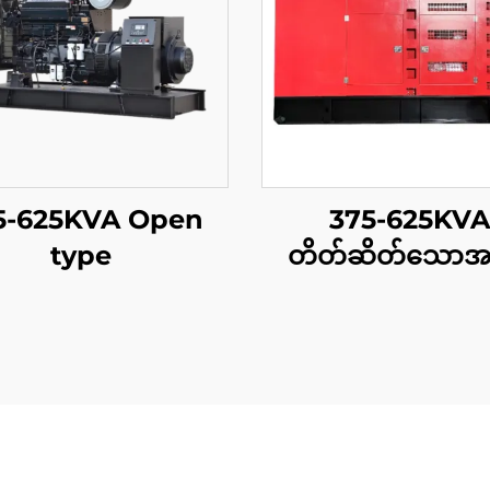
5-625KVA Open
375-625KVA
type
တိတ်ဆိတ်သောအမျ
အစား