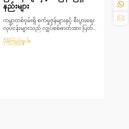
နည်းများ
၂၀၂၅
ကမ္ဘာတစ်ဝှမ်းရှိ စက်မှုဇုန်များနှင့် စီးပွားရေး
ပညာအ
လုပ်ငန်းများသည် လျှပ်စစ်ဓာတ်အား ပြတ်
ပြော
ပိုမို
တောက်ချိန်တွင် အရေးကြီးလုပ်ငန်းများကို
စွမ်
ပိုမိုကြည့်ရှုပါ။
ဆက်လက်လည်ပတ်နိုင်ရန်အတွက် ယုံကြည်
များ
စိတ်ချရသော နောက်ထပ်ဓာတ်အား
ထုတ
အရင်းအမြစ်များကို အများအားဖြင့် အားကိုး
ဆက်လ
နေကြပါသည်။ Generator လုပ်ငန်းတွင်
ပါသည
ယုံကြည်စိတ်ချရသော အမှတ်တံဆိပ်များ
အဖွဲ
အနက် တစ်ခုဖြစ်သည့် Perkins engine
များသည် ၎င်းတို့၏...