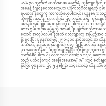
KVA ၃၀ ထုတ်တဲ့ ဓာတ်အားပေးစက်ရဲ့ ကုန်ကျစရိတ်ဟာ ရင်
အနေနဲ့ ဒီဂျင်နရေတာတွေဟာ ယုံကြည်စိတ်ချရတဲ့ စွမ်
ရပ်နားချိန်တွေကို ကာကွယ်ပေးပါတယ်။ ယူနစ်များသည် အ
သုံးစွဲပြီး အချိန်ကြာလာခြင်းဖြင့် လည်ပတ်မှု ကုန်
ရောနစ် အုပ်ချုပ်ရေးစနစ်တွေ ပါပါတယ်။ ဒါက အာရု
သော စွမ်းအင်ပေးပို့မှုကို အာမခံပြီး ချိတ်ဆက်ထားသ
ထောင် အလုပ်လုပ်ချိန်အထိ ရှည်လျားတဲ့ အပြည့်အဝ အာမခံ
ရိုးရှင်းပြီး ပုံမှန်အားဖြင့် ၂၅၀-၃၀၀ နာရီအတွင်းမ
အသံလျှော့ချရေးစနစ်များကြောင့် မြို့ပြပတ်ဝန်းကျင်
မှာ အဝေးထိန်းချုပ်မှုစွမ်းရည်ရှိပြီး သုံးစွဲသူတွေဟ
လက်ခံနိုင်ပါတယ်။ compact design သည် နေရာအသုံးပြုမ
သည် ပတ်ဝန်းကျင် အခြေအနေအမျိုးမျိုးတွင် စိတ်ချရ
နိုင်ပြီး ပုံမှန်အားဖြင့် ၅ နှစ်ကြာ သင့်တော်တဲ့ ထိန်း