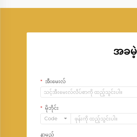
သော အနာဂါတပေးသော ဓာတ်အားနှင့် အ
ဓာတ်အား၏ အရင်းအမြစ်တစ်ခုဖြစ်
ပါသည်။
အခမဲ့
အီးမေးလ်
မိုဘိုင်း
Code
နာမည်