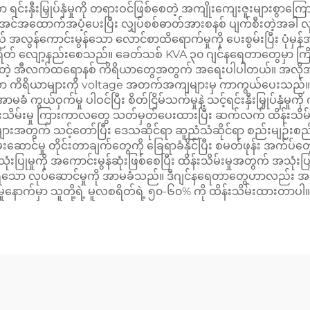
းနှီးမြှုပ်နှံမှုကို တရားဝင်ဖြစ်စေတဲ့ အကျိုးကျေးဇူးများစွာကြော
းအင်အထောက်အပံ့ပေးပြီး လျှပ်စစ်ဓာတ်အားစနစ် ပျက်စီးတဲ့အခါ လုပ
လွန်ကောင်းမွန်သော လောင်စာထိရောက်မှုကို ပေးစွမ်းပြီး ပုံမှန်အ
ကျစရိတ် လျော့နည်းစေသည်။ ခေတ်သစ် KVA ၃၀ ဂျင်နရေတာတွေမှာ ကြိမ
ံခံတဲ့ အီလက်ထရောနစ် ကိရိယာတွေအတွက် အရေးပါပါတယ်။ အလိုအလျေ
ော ကိရိယာများကို voltage အတက်အကျများမှ ကာကွယ်ပေးသည်။ ဒီဂျင်နရ
 ကွယ်ဝှက်မှု ပါဝင်ပြီး စိတ်ငြိမ်သက်မှုနဲ့ သင့်ရင်းနှီးမြှုပ်နှံမ
ှာ ထိန်းသိမ်းမှု ကြားကာလတွေ သတ်မှတ်ပေးထားပြီး ဆက်လက် ထိန်းသိ
များအတွက် သင့်တော်ပြီး ဒေသဆိုင်ရာ ဆူညံသံဆိုင်ရာ စည်းမျဉ်းစည်
ာ စွမ်းဆောင်မှု တိုင်းတာချက်တွေကို ခြေရာခံနိုင်ပြီး စမတ်ဖုန်း အက
ှုကို အကောင်းမွန်ဆုံးဖြစ်စေပြီး ထိန်းသိမ်းမှုအတွက် အသုံးပြုနို
သော လုပ်ဆောင်မှုကို အာမခံသည်။ ဒီဂျင်နရေတာတွေဟာလည်း အလွန်ကေ
သိမ်းမှုနောက်မှာ သူတို့ရဲ့ မူလစရိတ်ရဲ့ ၅၀-၆၀% ကို ထိန်းသိမ်းထားတာပါ။