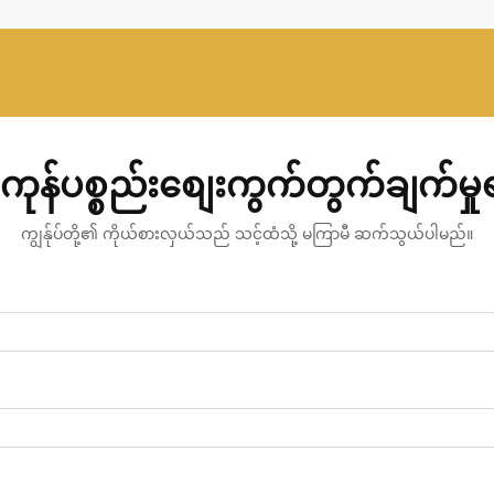
ကုန်ပစ္စည်းစျေးကွက်တွက်ချက်မှ
ကျွန်ုပ်တို့၏ ကိုယ်စားလှယ်သည် သင့်ထံသို့ မကြာမီ ဆက်သွယ်ပါမည်။