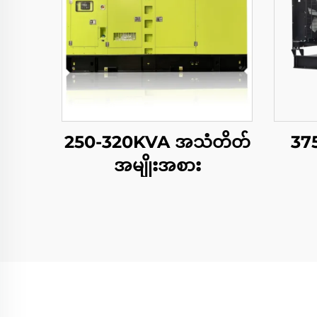
250-320KVA အသံတိတ်
37
အမျိုးအစား