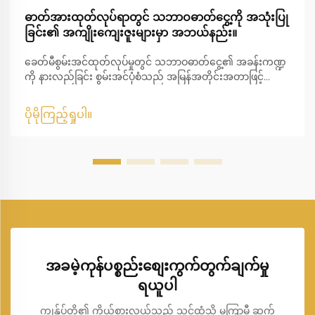
ဓာတ်အားထုတ်လုပ်ရာတွင် သဘာဝဓာတ်ငွေ့ကို အသုံးပြု
ခြင်း၏ အကျိုးကျေးဇူးများမှာ အဘယ်နည်း။
ခေတ်မီစွမ်းအင်ထုတ်လုပ်မှုတွင် သဘာဝဓာတ်ငွေ့၏ အခန်းကဏ္ဍ
ကို နားလည်ခြင်း စွမ်းအင်ပုံစံသည် အမြန်အတိုင်းအတာဖြင့်
ပြောင်းလဲနေပြီး သဘာဝဓာတ်ငွေ့မှ ဓာတ်အားထုတ်လုပ်မှုသည်
ခေတ်မီ ဓာတ်အားထုတ်လုပ်မှု၏ အဓိကအခြေခံအဖြစ် ပေါ်ထွန်း
ပိုမိုကြည့်ရှုပါ။
လာခဲ့သည်။ နိုင်ငံများအနေဖြင့် ပိုမိုသန့်ရှင်းပြီး ထိရောက်သော
စွမ်းအင်ကို ရှာဖွေနေသည့်အချိန်တွင်...
အခမဲ့ကုန်ပစ္စည်းစျေးကွက်တွက်ချက်မှု
ရယူပါ
ကျွန်ုပ်တို့၏ ကိုယ်စားလှယ်သည် သင့်ထံသို့ မကြာမီ ဆက်