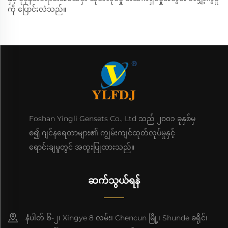
ကို ပြောင်းလဲသည်။
Foshan Yingli Gensets Co., Ltd သည် ၂၀၀၁ ခုနှစ်မှ
စ၍ ဂျင်နရေတာများ၏ ကျွမ်းကျင်ထုတ်လုပ်မှုနှင့်
ရောင်းချမှုတွင် အထူးပြုထားသည်။
ဆက်သွယ်ရန်
နံပါတ် ၆-၂၊ Xingye 8 လမ်း၊ Chencun မြို့၊ Shunde ခရိုင်၊