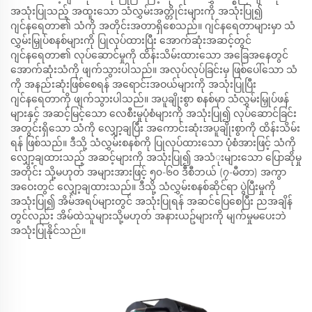
အသုံးပြုသည့် အထူးသော သံလွှမ်းအတ္တိုင်းများကို အသုံးပြု၍
ဂျင်နရေတာ၏ သံကို အတိုင်းအတာရှိစေသည်။ ဂျင်နရေတာများမှာ သံ
လွှမ်းမြှုပ်စနစ်များကို ပြုလုပ်ထားပြီး အောက်ဆုံးအဆင့်တွင်
ဂျင်နရေတာ၏ လုပ်ဆောင်မှုကို ထိန်းသိမ်းထားသော အခြေအနေတွင်
အောက်ဆုံးသံကို ဖျက်သွားပါသည်။ အလုပ်လုပ်ခြင်းမှ ဖြစ်ပေါ်သော သံ
ကို အနည်းဆုံးဖြစ်စေရန် အရောင်းအဝယ်များကို အသုံးပြုပြီး
ဂျင်နရေတာကို ဖျက်သွားပါသည်။ အပူချိုးစွာ စနစ်မှာ သံလွှမ်းမြှုပ်ဖန်
များနှင့် အဆင့်မြင့်သော လေစီးမှုပုံစံများကို အသုံးပြု၍ လုပ်ဆောင်ခြင်း
အတွင်းရှိသော သံကို လျှော့ချပြီး အကောင်းဆုံးအပူချိုးစွာကို ထိန်းသိမ်း
ရန် ဖြစ်သည်။ ဒီသို့ သံလွှမ်းစနစ်ကို ပြုလုပ်ထားသော ပုံစံအားဖြင့် သံကို
လျှော့ချထားသည့် အဆင့်များကို အသုံးပြု၍ အသံုးများသော ပြောဆိုမှု
အတိုင်း သို့မဟုတ် အများအားဖြင့် ၅၀-၆၀ ဒီစီဘယ် (၇-မီတာ) အကွာ
အဝေးတွင် လျှော့ချထားသည်။ ဒီသို့ သံလွှမ်းစနစ်ဆိုင်ရာ ပွဲပြီးမှုကို
အသုံးပြု၍ အိမ်အရပ်များတွင် အသုံးပြုရန် အဆင်ပြေစေပြီး ညအချိန်
တွင်လည်း အိမ်ထဲသူများသို့မဟုတ် အနားယဥ်များကို မျက်မှုမပေးဘဲ
အသုံးပြုနိုင်သည်။