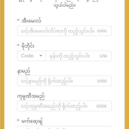
သွယ်ပါမည်။
အီးမေးလ်
0/100
မိုဘိုင်း
Code
0/16
နာမည်
0/100
ကုမ္ပဏီအမည်
0/200
မက်ဆေ့ချ်