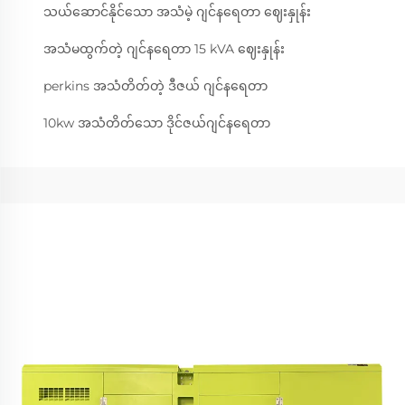
သယ်ဆောင်နိုင်သော အသံမဲ့ ဂျင်နရေတာ ဈေးနှုန်း
အသံမထွက်တဲ့ ဂျင်နရေတာ 15 kVA ဈေးနှုန်း
perkins အသံတိတ်တဲ့ ဒီဇယ် ဂျင်နရေတာ
10kw အသံတိတ်သော ဒိုင်ဇယ်ဂျင်နရေတာ