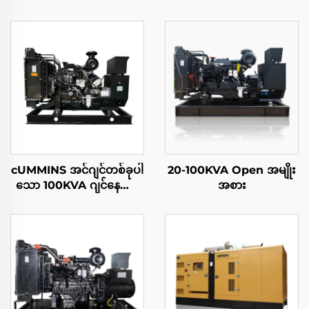
cUMMINS အင်ဂျင်တစ်ခုပါ
20-100KVA Open အမျိုး
သော 100KVA ဂျင်နေရော
အစား
တာ