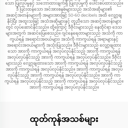
သော ပြုလုပ်မှုနှင့် သဘောထားချက်ရှိ ပြုလုပ်မှုကို ပေါင်းစပ်ထားသည်။
ဒီ ပြင်းထန်သော အင်အားစနစ်များသည် အသံအဆိုများ၏
အဆင့်အတန်းများကို အများအားဖြင့် 50-60 decibels အထိ လျှော့ချ
နိုင်ပြီး အထူးသဖြင့် အသံအဆိုများနှင့် တူညီသော အဆင့်အတန်းများ
တွင် လုပ်ဆောင်နိုင်သည်။ ထို့ကြောင့် ဒီဇိုင်းများသည် နေထိုင်ရာ ဒေသ
များအတွက် အဆင်ပြေစေသည်။ ဂျင်နေရေတာများသည် အသံကို ကာ
ကွယ်ရန် အရောင်းအဝယ်များ၊ အသံကို ကာကွယ်ရန် အရာများနှင့်
အရောင်းအဝယ်များကို အသုံးပြုသည်။ ဒီဇိုင်းများသည် လျှော့ချထား
သော အားကို ကာကွယ်ရန် အလုပ်လုပ်နိုင်သည့် အားကို ကာကွယ်ရန်
အလုပ်လုပ်နိုင်သည့် အားကို ကာကွယ်ရန် အလုပ်လုပ်နိုင်သည်။ ဒီဇိုင်း
များသည် လျှော့ချထားသော အားကို ကာကွယ်ရန် အလုပ်လုပ်နိုင်သည့်
အားကို ကာကွယ်ရန် အလုပ်လုပ်နိုင်သည်။ အားကို ကာကွယ်ရန် အလုပ်
လုပ်နိုင်သည့် အားကို ကာကွယ်ရန် အလုပ်လုပ်နိုင်သည်။ အားကို ကာ
ကွယ်ရန် အလုပ်လုပ်နိုင်သည့် အားကို ကာကွယ်ရန် အလုပ်လုပ်နိုင်သည်။
အားကို ကာကွယ်ရန် အလုပ်လုပ်နိုင်သည်။
ထုတ်ကုန်အသစ်များ