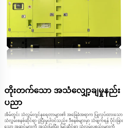
တိုးတက်သော အသံလျှော့ချမှုနည်း
ပညာ
အိမ်တွင်း သံလွှမ်းဂျင်နရေတာများ၏ အခြေခံအရာက ပြုလုပ်ထားသော
သံလွှမ်းစနစ်ဆိုင်ရာ ပွဲပြီးမှုပါဝင်သည်။ ဒီစနစ်များမှာ သံဖျက်ရန် ပိုင်းခြား
သော အဆင့်များကို အသုံးပြုပြီး၊ မြင့်ဆိုင်ရာ သံလွှမ်းပစ္စည်းများကို