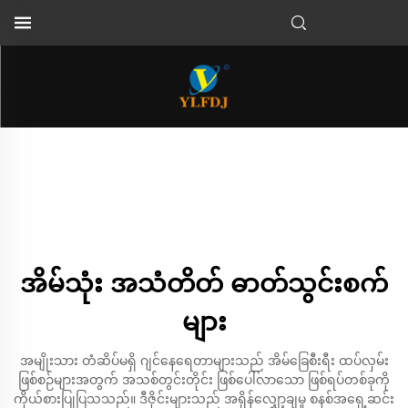
အိမ်သုံး အသံတိတ် ဓာတ်သွင်းစက်
များ
အမျိုးသား တံဆိပ်မရှိ ဂျင်နေရေတာများသည် အိမ်ခြေစီးရီး ထပ်လှမ်း
ဖြစ်စဉ်များအတွက် အသစ်တွင်းတိုင်း ဖြစ်ပေါ်လာသော ဖြစ်ရပ်တစ်ခုကို
ကိုယ်စားပြုပြသသည်။ ဒီဇိုင်းများသည် အရှိန်လျှော့ချမှု စနစ်အရှေ့ဆင်း