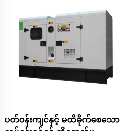
ပတ်ဝန်းကျင်နှင့် မထိခိုက်စေသော