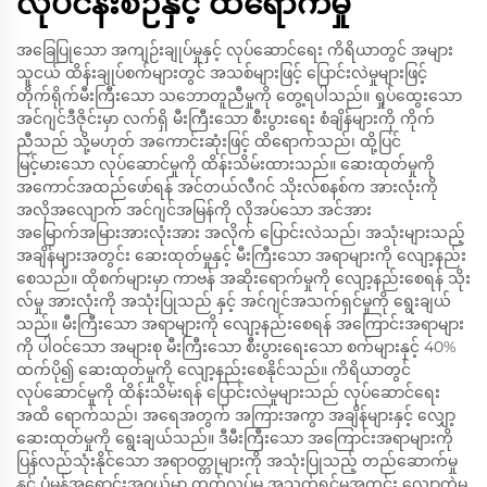
လုပ်ငန်းစဉ်နှင့် ထိရောက်မှု
အခြေပြုသော အကျဉ်းချုပ်မှုနှင့် လုပ်ဆောင်ရေး ကိရိယာတွင် အများ
သူငယ် ထိန်းချုပ်စက်များတွင် အသစ်များဖြင့် ပြောင်းလဲမှုများဖြင့်
တိုက်ရိုက်မီးကြီးသော သဘောတူညီမှုကို တွေ့ရပါသည်။ ရှုပ်ထွေးသော
အင်ဂျင်ဒီဇိုင်းမှာ လက်ရှိ မီးကြီးသော စီးပွားရေး စံချိန်များကို ကိုက်
ညီသည် သို့မဟုတ် အကောင်းဆုံးဖြင့် ထိရောက်သည်၊ ထို့ပြင်
မြင့်မားသော လုပ်ဆောင်မှုကို ထိန်းသိမ်းထားသည်။ ဆေးထုတ်မှုကို
အကောင်အထည်ဖော်ရန် အင်တယ်လီဂင် သိုးလ်စနစ်က အားလုံးကို
အလိုအလျောက် အင်ဂျင်အမြန်ကို လိုအပ်သော အင်အား
အမြောက်အမြားအားလုံးအား အလိုက် ပြောင်းလဲသည်၊ အသုံးများသည့်
အချိန်များအတွင်း ဆေးထုတ်မှုနှင့် မီးကြီးသော အရာများကို လျော့နည်း
စေသည်။ ထိုစက်များမှာ ကာဗန် အဆိုးရောက်မှုကို လျော့နည်းစေရန် သိုး
လ်မှု အားလုံးကို အသုံးပြုသည် နှင့် အင်ဂျင်အသက်ရှင်မှုကို ရွေးချယ်
သည်။ မီးကြီးသော အရာများကို လျော့နည်းစေရန် အကြောင်းအရာများ
ကို ပါဝင်သော အများစု မီးကြီးသော စီးပွားရေးသော စက်များနှင့် 40%
ထက်ပို၍ ဆေးထုတ်မှုကို လျော့နည်းစေနိုင်သည်။ ကိရိယာတွင်
လုပ်ဆောင်မှုကို ထိန်းသိမ်းရန် ပြောင်းလဲမှုများသည် လုပ်ဆောင်ရေး
အထိ ရောက်သည်၊ အရေအတွက် အကြားအကွာ အချိန်များနှင့် လျှော့
ဆေးထုတ်မှုကို ရွေးချယ်သည်။ ဒီမီးကြီးသော အကြောင်းအရာများကို
ပြန်လည်သုံးနိုင်သော အရာဝတ္တုများကို အသုံးပြုသည့် တည်ဆောက်မှု
နှင့် ပုံမှန်အရောင်းအဝယ်မှာ ထုတ်လုပ်မှု အသက်ရှင်မှုအတွင်း လျှော့ကွဲမှု