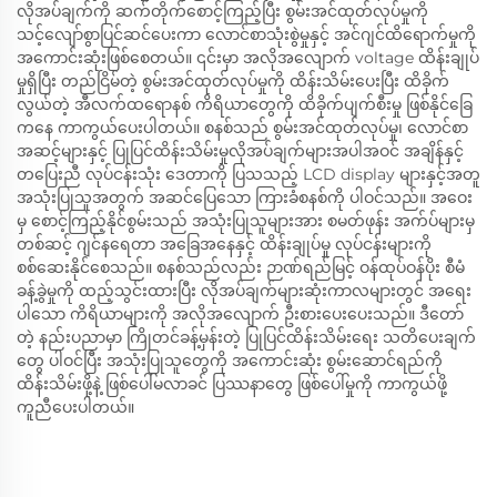
လိုအပ်ချက်ကို ဆက်တိုက်စောင့်ကြည့်ပြီး စွမ်းအင်ထုတ်လုပ်မှုကို
သင့်လျော်စွာပြင်ဆင်ပေးကာ လောင်စာသုံးစွဲမှုနှင့် အင်ဂျင်ထိရောက်မှုကို
အကောင်းဆုံးဖြစ်စေတယ်။ ၎င်းမှာ အလိုအလျောက် voltage ထိန်းချုပ်
မှုရှိပြီး တည်ငြိမ်တဲ့ စွမ်းအင်ထုတ်လုပ်မှုကို ထိန်းသိမ်းပေးပြီး ထိခိုက်
လွယ်တဲ့ အီလက်ထရောနစ် ကိရိယာတွေကို ထိခိုက်ပျက်စီးမှု ဖြစ်နိုင်ခြေ
ကနေ ကာကွယ်ပေးပါတယ်။ စနစ်သည် စွမ်းအင်ထုတ်လုပ်မှု၊ လောင်စာ
အဆင့်များနှင့် ပြုပြင်ထိန်းသိမ်းမှုလိုအပ်ချက်များအပါအဝင် အချိန်နှင့်
တပြေးညီ လုပ်ငန်းသုံး ဒေတာကို ပြသသည့် LCD display များနှင့်အတူ
အသုံးပြုသူအတွက် အဆင်ပြေသော ကြားခံစနစ်ကို ပါဝင်သည်။ အဝေး
မှ စောင့်ကြည့်နိုင်စွမ်းသည် အသုံးပြုသူများအား စမတ်ဖုန်း အက်ပ်များမှ
တစ်ဆင့် ဂျင်နရေတာ အခြေအနေနှင့် ထိန်းချုပ်မှု လုပ်ငန်းများကို
စစ်ဆေးနိုင်စေသည်။ စနစ်သည်လည်း ဉာဏ်ရည်မြင့် ဝန်ထုပ်ဝန်ပိုး စီမံ
ခန့်ခွဲမှုကို ထည့်သွင်းထားပြီး လိုအပ်ချက်များဆုံးကာလများတွင် အရေး
ပါသော ကိရိယာများကို အလိုအလျောက် ဦးစားပေးပေးသည်။ ဒီတော်
တဲ့ နည်းပညာမှာ ကြိုတင်ခန့်မှန်းတဲ့ ပြုပြင်ထိန်းသိမ်းရေး သတိပေးချက်
တွေ ပါဝင်ပြီး အသုံးပြုသူတွေကို အကောင်းဆုံး စွမ်းဆောင်ရည်ကို
ထိန်းသိမ်းဖို့နဲ့ ဖြစ်ပေါ်မလာခင် ပြဿနာတွေ ဖြစ်ပေါ်မှုကို ကာကွယ်ဖို့
ကူညီပေးပါတယ်။