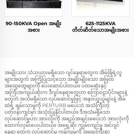
90-150KVA Open အမျိုး
625-1125KVA
အစား
တိတ်ဆိတ်သောအမျိုးအစား
အမျိုးသား သံသယားမရှိသော ဂျင်နေရာတွေက အိမ်ခြံရဲ့လူ
များအတွက် အကြံပြုသင့်သော အမျိုးမျိုးသော အမြတ်
အထွေထွေများကို ပေးဆောင်ပါတယ်။ ပထမဆုံးနှင့်
အကြီးအကျယ်ဆုံးက ဒီဂျင်နေရာတွေဟာ စကြာဝဠာပိုင်းများနဲ့
မတူဘဲ အသံမရှိသော လုပ်ဆောင်မှုဖြင့် အနားယူသူများနဲ့ အိမ်
ထဲရဲ့ ချမ်းသာမှုကို PERTURB မပေးဘဲ အသံကြီးတဲ့
ပတ်ဝန်းကျင်မှာ အသုံးပြုနိုင်ပါတယ်။ ဒီအသံမရှိသော
လုပ်ဆောင်မှုဟာ အားလုံးကို အရည်အချင်းမပေးဘဲ အားလုံးကို
ထောက်လှမ်းပေးပါတယ်။ အရှေ့ဆုံး ကျွမ်းကျင်မှု အင်ဂျင်
နေရာ တွေက လုပ်ဆောင်မှု ကုန်ကျမှုကို အရေးကြီးစွာ