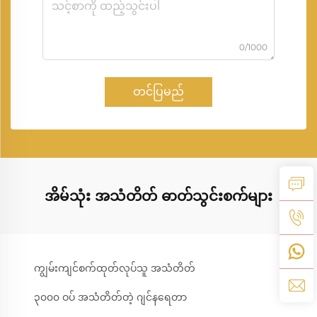
0/1000
တင်ပြမည်
အိမ်သုံး အသံတိတ် ဓာတ်သွင်းစက်များ
ကျွမ်းကျင်စက်ထုတ်လုပ်သူ အသံတိတ်
၃၀၀၀ ဝပ် အသံတိတ်တဲ့ ဂျင်နရေတာ