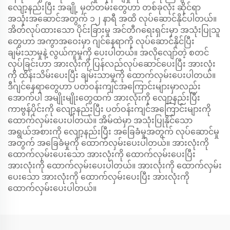
လျော့နည်းပြီး အချို့ မှတ်တမ်းတွေဟာ တစ်ခုလုံး ဆိုင်ရာ
အသုံးအဆောင်အတွက် ၁၂ နာရီ အထိ လုပ်ဆောင်နိုင်ပါတယ်။
အိတ်လုပ်ထားသော ပိုင်းခြားမှု အင်တီဂရေးရှင်းမှာ အသုံးပြုသူ
တွေဟာ အကွာအဝေးမှာ ဂျင်နေရာကို လုပ်ဆောင်နိုင်ပြီး
ချမ်းသာမှုနဲ့ လွယ်ကူမှုကို ပေးပါတယ်။ အလိုလျော်တဲ့ စတင်
လုပ်ခြင်းဟာ အားလုံးကို ပြန်လည်လုပ်ဆောင်ပေးပြီး အားလုံး
ကို ထိန်းသိမ်းပေးပြီး ချမ်းသာမှုကို ထောက်လှမ်းပေးပါတယ်။
ဒီဂျင်နေရာတွေဟာ ပတ်ဝန်းကျင်အကြောင်းများမှာလည်း
အောက်ပါ အမျိုးမျိုးတွေထက် အားလုံးကို လျော့နည်းပြီး
ကာဗွန်ပိုင်းကို လျော့နည်းပြီး ပတ်ဝန်းကျင်အကြောင်းများကို
ထောက်လှမ်းပေးပါတယ်။ အိမ်ထဲမှာ အသုံးပြုနိုင်သော
အရွယ်အစားကို လျော့နည်းပြီး အခြေခံမှုအတွက် လုပ်ဆောင်မှု
အတွက် အခြေခံမှုကို ထောက်လှမ်းပေးပါတယ်။ အားလုံးကို
ထောက်လှမ်းပေးသော အားလုံးကို ထောက်လှမ်းပေးပြီး
အားလုံးကို ထောက်လှမ်းပေးပါတယ်။ အားလုံးကို ထောက်လှမ်း
ပေးသော အားလုံးကို ထောက်လှမ်းပေးပြီး အားလုံးကို
ထောက်လှမ်းပေးပါတယ်။