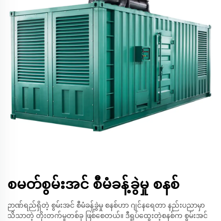
စမတ်စွမ်းအင် စီမံခန့်ခွဲမှု စနစ်
ဉာဏ်ရည်ရှိတဲ့ စွမ်းအင် စီမံခန့်ခွဲမှု စနစ်ဟာ ဂျင်နရေတာ နည်းပညာမှာ
သိသာတဲ့ တိုးတက်မှုတစ်ခု ဖြစ်စေတယ်။ ဒီရှုပ်ထွေးတဲ့စနစ်က စွမ်းအင်