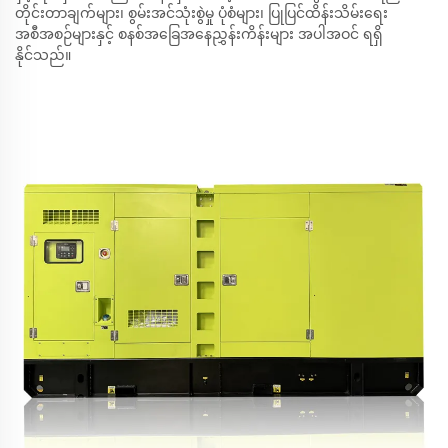
တိုင်းတာချက်များ၊ စွမ်းအင်သုံးစွဲမှု ပုံစံများ၊ ပြုပြင်ထိန်းသိမ်းရေး
အစီအစဉ်များနှင့် စနစ်အခြေအနေညွှန်းကိန်းများ အပါအဝင် ရရှိ
နိုင်သည်။