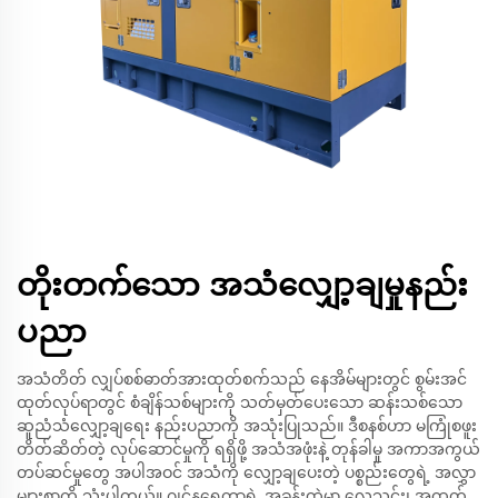
တိုးတက်သော အသံလျှော့ချမှုနည်း
ပညာ
အသံတိတ် လျှပ်စစ်ဓာတ်အားထုတ်စက်သည် နေအိမ်များတွင် စွမ်းအင်
ထုတ်လုပ်ရာတွင် စံချိန်သစ်များကို သတ်မှတ်ပေးသော ဆန်းသစ်သော
ဆူညံသံလျှော့ချရေး နည်းပညာကို အသုံးပြုသည်။ ဒီစနစ်ဟာ မကြုံစဖူး
တိတ်ဆိတ်တဲ့ လုပ်ဆောင်မှုကို ရရှိဖို့ အသံအဖုံးနဲ့ တုန်ခါမှု အကာအကွယ်
တပ်ဆင်မှုတွေ အပါအဝင် အသံကို လျှော့ချပေးတဲ့ ပစ္စည်းတွေရဲ့ အလွှာ
များစွာကို သုံးပါတယ်။ ဂျင်နရေတာရဲ့ အခန်းထဲမှာ လေသွင်း၊ အထုတ်