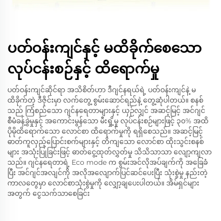
ပတ်ဝန်းကျင်နှင့် မထိခိုက်စေသော
လုပ်ငန်းစဉ်နှင့် ထိရောက်မှု
ပတ်ဝန်းကျင်ဆိုင်ရာ အသိစိတ်ဟာ ဒီဂျင်နရယ်ရဲ့ ပတ်ဝန်းကျင်နဲ့ မ
ထိခိုက်တဲ့ ဒီဇိုင်းမှာ လက်တွေ့ စွမ်းဆောင်ရည်နဲ့ တွေ့ဆုံပါတယ်။ စနစ်
သည် ကြံစည်သော ဂျင်နရေတာများနှင့် ယှဉ်လျှင် အဆင့်မြင့် အင်ဂျင်
စီမံခန့်ခွဲမှုနှင့် အကောင်းမွန်သော မီးရှို့မှု လုပ်ငန်းစဉ်များဖြင့် ၃၀% အထိ
ပိုမိုထိရောက်သော လောင်စာ ထိရောက်မှုကို ရရှိစေသည်။ အဆင့်မြင့်
ဓာတ်ကူလှည့်ပြောင်းစက်များနှင့် တိကျသော လောင်စာ ထိုးသွင်းစနစ်
များ အသုံးပြုခြင်းဖြင့် ဓာတ်ငွေ့ထုတ်လွှတ်မှု သိသိသာသာ လျော့ကျလာ
သည်။ ဂျင်နရေတာရဲ့ Eco mode က စွမ်းအင်လိုအပ်ချက်ကို အခြေခံ
ပြီး အင်ဂျင်အလျင်ကို အလိုအလျောက်ပြင်ဆင်ပေးပြီး သုံးစွဲမှု နည်းတဲ့
ကာလတွေမှာ လောင်စာသုံးစွဲမှုကို လျှော့ချပေးပါတယ်။ အိမ်ရှင်များ
အတွက် ငွေသက်သာစေခြင်း