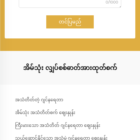
0/1000
တင်ပြမည်
အိမ်သုံး လျှပ်စစ်ဓာတ်အားထုတ်စက်
အသံတိတ်တဲ့ ဂျင်နရေတာ
အိမ်သုံး အသံတိတ်စက် ဈေးနှုန်း
ကြီးမားသော အသံတိတ် ဂျင်နရေတာ ဈေးနှုန်း
သယ်ဆောင်နိုင်သော အသံမဲ့ ဂျင်နရေတာ ဈေးနှုန်း