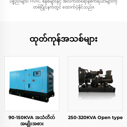
ပစ္စည်းများ၊ HVAC စနစ်များနှင့် အီလက်ထရောနစ်ကိရိယာများကို
တစ်ပြိုင်နက်တွင် ထောက်ပံ့နိုင်သည်။
ထုတ်ကုန်အသစ်များ
90-150KVA အသံတိတ်
250-320KVA Open type
အမျိုးအစား