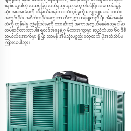
စနစ်တွေပါတဲ့ အဆင့်မြင့် အသံနည်းပညာတွေ ပါဝင်ပြီး အကောင်းမွန်
ဆုံး အအေးခံမှုကို ထိန်းသိမ်းရင်း အသံလွှင့်မှုကို လျှော့ချပေးပါတယ်။
အတွင်းပိုင်း အစိတ်အပိုင်းတွေဟာ တိကျစွာ ဟန်ချက်ညီပြီး အိမ်အခန်း
ထဲကို တုန်ခါမှု လွှဲပြောင်းမှုကို တားဆီးတဲ့ အကာအကွယ်စနစ်တွေပေါ်မှာ
တပ်ဆင်ထားတာပါ။ ရလဒ်အနေနဲ့ ၇ မီတာအကွာမှာ ဆူညံသံဟာ ၆၀ ဒီစီ
ဘယ်လ်အောက်မှာ ရှိပြီး သာမန် အိမ်သုံးပစ္စည်းတွေထက် ပိုအသံသိပ်မ
ကြားစေပါဘူး။