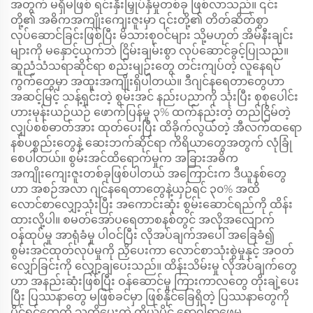
အတွက် မရှိမဖြစ် ရင်းနှီးမြှုပ်နှံမှုတစ်ခု ဖြစ်လာသည်။ ၎င်း
တို့၏ အဓိကအကျိုးကျေးဇူးမှာ ၎င်းတို့၏ တိတ်ဆိတ်စွာ
လုပ်ဆောင်ခြင်းဖြစ်ပြီး မိသားစုဝင်များ သို့မဟုတ် အိမ်နီးချင်း
များကို မနှောင့်ယှက်ဘဲ ငြိမ်းချမ်းစွာ လုပ်ဆောင်ခွင့်ပြုသည်။
ဆူညံသံသရာဆိုင်ရာ စည်းမျဉ်းတွေ တင်းကျပ်တဲ့ လူနေရပ်
ကွက်တွေမှာ အထူးအကျိုးရှိပါတယ်။ ဒီဂျင်နရေတာတွေဟာ
အဆင့်မြင့် သန့်ရှင်းတဲ့ စွမ်းအင် နည်းပညာကို သုံးပြီး စုစုပေါင်း
ဟားမုန်းယဉ်ယဉ် ဖောက်ပြန်မှု ၃% ထက်နည်းတဲ့ တည်ငြိမ်တဲ့
လျှပ်စစ်ဓာတ်အား ထုတ်ပေးပြီး ထိခိုက်လွယ်တဲ့ အီလက်ထရော
နစ်ပစ္စည်းတွေနဲ့ ဆေးဘက်ဆိုင်ရာ ကိရိယာတွေအတွက် လုံခြုံ
စေပါတယ်။ စွမ်းအင်ထိရောက်မှုက အခြားအဓိက
အကျိုးကျေးဇူးတစ်ခုဖြစ်ပါတယ် အကြောင်းက ဒီယူနစ်တွေ
ဟာ အစဉ်အလာ ဂျင်နရေတာတွေနဲ့ယှဉ်ရင် ၃၀% အထိ
လောင်စာလျှော့သုံးပြီး အကောင်းဆုံး စွမ်းဆောင်ရည်ကို ထိန်း
ထားလို့ပါ။ စမတ်အော်ပရေတာစနစ်တွင် အလိုအလျောက်
ဝန်ထုပ်မှု အာရုံခံမှု ပါဝင်ပြီး လိုအပ်ချက်အပေါ် အခြေခံ၍
စွမ်းအင်ထုတ်လုပ်မှုကို ညှိပေးကာ လောင်စာသုံးစွဲမှုနှင့် အဝတ်
လျှော်ခြင်းကို လျှော့ချပေးသည်။ ထိန်းသိမ်းမှု လိုအပ်ချက်တွေ
ဟာ အနည်းဆုံးဖြစ်ပြီး ဝန်ဆောင်မှု ကြားကာလတွေ တိုးချဲ့ပေး
ပြီး ပြဿနာတွေ မဖြစ်ခင်မှာ ဖြစ်နိုင်ခြေရှိတဲ့ ပြဿနာတွေကို
ပိုင်ရှင်တွေကို သတိပေးတဲ့ ကိုယ်ပိုင် ရောဂါရှာဖွေမှု