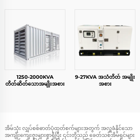
1250-2000KVA
9-27KVA အသံတိတ် အမျိုး
တိတ်ဆိတ်သောအမျိုးအစား
အစား
အိမ်သုံး လျှပ်စစ်ဓာတ်ပုံထုတ်စက်များအတွက် အလှူခံနိုင်သော
အကျိုးကျေးဇူးများစွာရှိပြီး ၎င်းတို့သည် ခေတ်သစ်အိမ်ရှင်များ