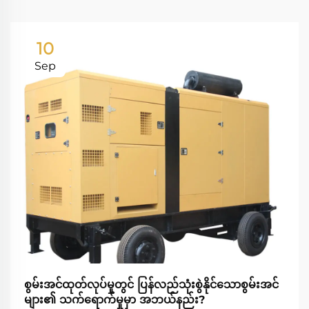
10
Sep
စွမ်းအင်ထုတ်လုပ်မှုတွင် ပြန်လည်သုံးစွဲနိုင်သောစွမ်းအင်
များ၏ သက်ရောက်မှုမှာ အဘယ်နည်း?