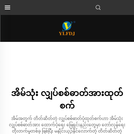
အိမ်သုံး လျှပ်စစ်ဓာတ်အားထုတ်
စက်
အိမ်အတွက် တိတ်ဆိတ်တဲ့ လျှပ်စစ်ဓာတ်ပုံထုတ်စက်ဟာ အိမ်သုံး
လျှပ်စစ်ဓာတ်အား ထောက်ပံ့ရေး ဖြေရှင်းနည်းတွေမှာ တော်လှန်ရေး
တိုးတက်မှုတစ်ခု ဖြစ်ပြီး မနှိုင်းယှဉ်နိုင်လောက်တဲ့ တိတ်ဆိတ်တဲ့