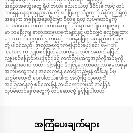
အရည်အသွေးတွေ ရှိပါတယ်။ သေးငယ်တဲ့ ဒီဇိုင်းကြောင့် တပ်
ဆင်ရန် နေရာအနည်းဆုံး လိုအပ်ပြီး ရာသီဥတုကို ခံနိုင်ရည်ရှိတဲ့
အခန်းက အခြေအနေတိုင်းမှာ စိတ်ချရတဲ့ လုပ်ဆောင်မှုကို
အာမခံပေးပါတယ်။ ပတ်ဝန်းကျင်ဆိုင်ရာ အကျိုးကျေးဇူးများ
မှာ သမရိုးကျ ဓာတ်အားပေးစက်များနှင့် ယှဉ်လျှင် လျှော့ချထား
သော ဓာတ်ငွေ့ထုတ်လွှတ်မှုနှင့် ကာဗွန်ခြေရာခံမှု နည်းပါးခြင်း
တို့ ပါဝင်သည်။ အလိုအလျောက်ပြောင်းပေးခြင်း switch
feature က လျှပ်စစ်ပြတ်တောက်မှုအတွင်း အဆက်မပြတ်
လျှပ်စစ်ပြောင်းပေးခြင်းဖြင့် လက်လုပ်အကူအညီလိုအပ်မှုကို
ဖယ်ရှားပေးပါတယ်။ ဒါ့အပြင် ဒီဂျင်နရေတာတွေဟာ စမတ်ဖုန်း
အက်ပ်တွေကနေ အဝေးကနေ စောင့်ကြည့်မှုနဲ့ ထိန်းချုပ်မှု
အစွမ်းတွေကို ပေးပါတယ်။ ဒါက အသုံးပြုသူတွေကို
အခြေအနေကို စစ်ဆေးဖို့နဲ့ ဘယ်နေရာကမဆို အခြေခံ
လုပ်ဆောင်ချက်တွေကို လုပ်ဆောင်ဖို့ ခွင့်ပြုပါတယ်။
အကြံပေးချက်များ