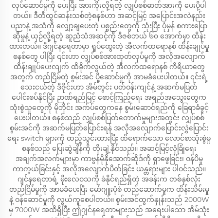
လုပ်ဆောင်မှုကို ပေးပြီး အားကိုးလို့ရတဲ့ လျှပ်စစ်ဓာတ်အားကို ပေးပို့ပါ
တယ်။ ဒီတီထွင်ဆန်းသစ်တဲ့စနစ်ဟာ အဆင့်မြင့် အပြောင်းအလဲနည်း
ပညာနဲ့ အသံကို လျှော့ချပေးတဲ့ ပစ္စည်းတွေကို သုံးပြီး ပုံမှန် စကားပြော
ဆိုမှုနဲ့ ယှဉ်လို့ရတဲ့ ဆူညံသံအဆင့်ကို ဒီဇစ်ဘယ် ၆၀ အောက်မှာ ထိန်း
ထားတယ်။ ဒီဂျင်နရေတာမှာ ရှုပ်ထွေးတဲ့ အီလက်ထရောနစ် ထိန်းချုပ်မှု
စနစ်တွေ ပါပြီး ၎င်းဟာ လျှပ်စစ်အားထုတ်လုပ်မှုကို အလိုအလျောက်
ထိန်းချုပ်ပေးလျက် ထိခိုက်လွယ်တဲ့ အီလက်ထရောနစ် ကိရိယာတွေ
အတွက် တည်ငြိမ်တဲ့ စွမ်းအင် ပို့ဆောင်မှုကို အာမခံပေးပါတယ်။ ၎င်းရဲ့
သေးငယ်တဲ့ ဒီဇိုင်းဟာ အိမ်တွင်း ပတ်ဝန်းကျင်နဲ့ အဆက်မပြတ်
ပေါင်းစပ်နိုင်ပြီး ဉာဏ်ရည်မြင့် စောင့်ကြည့်ရေး အရည်အသွေးတွေက
သုံးစွဲသူတွေကို မိုဘိုင်း အက်ပ်တွေကနေ စွမ်းဆောင်ရည်ကို ခြေရာခံခွင့်
ပေးပါတယ်။ စနစ်သည် လျှပ်စစ်ပြတ်တောက်မှုများအတွင်း လျှပ်စစ်
စွမ်းအင်ကို အဆက်မပြတ်ပြောင်းရန် အလိုအလျောက်ပြောင်းလွှဲပြောင်း
ရေး switch များကို ထည့်သွင်းထားပြီး ထိရောက်သော လောင်စာသုံးစွဲမှု
စနစ်သည် ပြေးဆွဲချိန်ကို တိုးချဲ့နိုင်သည်။ အဆင့်မြင့်လုံခြုံရေး
အချက်အလက်များမှာ ကာဗွန်မိုနိုအောက်ဆိုဒ်ကို ရှာဖွေခြင်း၊ ဝန်ပိမှု
ကာကွယ်ခြင်းနှင့် အလိုအလျောက်ပိတ်ခြင်း ယန္တရားများ ပါဝင်သည်။
ဂျင်နရေတာရဲ့ မိုးလေဝသကို ခံနိုင်ရည်ရှိတဲ့ အခန်းက တစ်နှစ်လုံး
တည်ငြိမ်မှုကို အာမခံပေးပြီး မော်ဂျူးပုံစံ တည်ဆောက်မှုက ထိန်းသိမ်းမှု
နဲ့ ဝန်ဆောင်မှုကို လွယ်ကူစေပါတယ်။ စွမ်းအင်ထွက်နှုန်းသည် 2000W
မှ 7000W အထိရှိပြီး ဤဂျင်နရေတာများသည် အရေးပါသော အိမ်သုံး