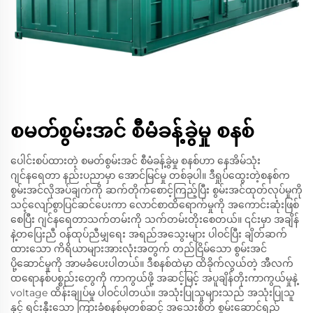
စမတ်စွမ်းအင် စီမံခန့်ခွဲမှု စနစ်
ပေါင်းစပ်ထားတဲ့ စမတ်စွမ်းအင် စီမံခန့်ခွဲမှု စနစ်ဟာ နေအိမ်သုံး
ဂျင်နရေတာ နည်းပညာမှာ အောင်မြင်မှု တစ်ခုပါ။ ဒီရှုပ်ထွေးတဲ့စနစ်က
စွမ်းအင်လိုအပ်ချက်ကို ဆက်တိုက်စောင့်ကြည့်ပြီး စွမ်းအင်ထုတ်လုပ်မှုကို
သင့်လျော်စွာပြင်ဆင်ပေးကာ လောင်စာထိရောက်မှုကို အကောင်းဆုံးဖြစ်
စေပြီး ဂျင်နရေတာသက်တမ်းကို သက်တမ်းတိုးစေတယ်။ ၎င်းမှာ အချိန်
နဲ့တပြေးညီ ဝန်ထုပ်ညီမျှရေး အရည်အသွေးများ ပါဝင်ပြီး ချိတ်ဆက်
ထားသော ကိရိယာများအားလုံးအတွက် တည်ငြိမ်သော စွမ်းအင်
ပို့ဆောင်မှုကို အာမခံပေးပါတယ်။ ဒီစနစ်ထဲမှာ ထိခိုက်လွယ်တဲ့ အီလက်
ထရောနစ်ပစ္စည်းတွေကို ကာကွယ်ဖို့ အဆင့်မြင့် အပူချိန်တိုးကာကွယ်မှုနဲ့
voltage ထိန်းချုပ်မှု ပါဝင်ပါတယ်။ အသုံးပြုသူများသည် အသုံးပြုသူ
နှင့် ရင်းနှီးသော ကြားခံစနစ်မှတစ်ဆင့် အသေးစိတ် စွမ်းဆောင်ရည်