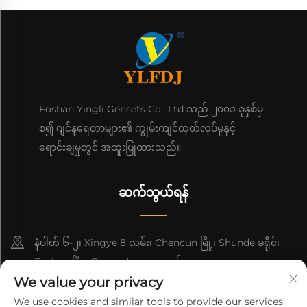
Foshan Yingli Gensets Co., Ltd သည် ၂၀၀၁ ခုနှစ်မှ
စ၍ ဂျင်နရေတာများ၏ ကျွမ်းကျင်ထုတ်လုပ်မှုနှင့်
ရောင်းချမှုတွင် အထူးပြုထားသည်။
ဆက်သွယ်ရန်
နံပါတ် ၆-၂၊ Xingye 8 လမ်း၊ Chencun မြို့၊ Shunde ခရိုင်၊
Foshan မြို့၊ Guangdong၊ တရုတ်။
We value your privacy
8618676517177
We use cookies and similar tools to provide our services.