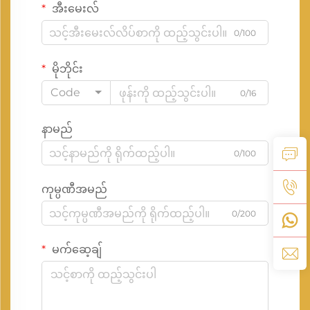
အီးမေးလ်
0/100
မိုဘိုင်း
Code
0/16
နာမည်
0/100
ကုမ္ပဏီအမည်
0/200
မက်ဆေ့ချ်