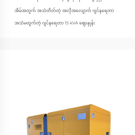
အိမ်အတွက် အသံတိတ်တဲ့ အလိုအလျောက် ဂျင်နရေတာ
အသံမထွက်တဲ့ ဂျင်နရေတာ 15 kVA ဈေးနှုန်း