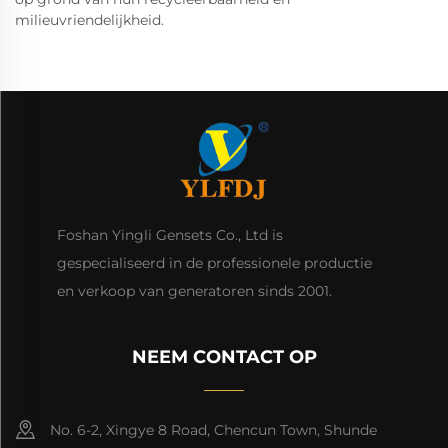
milieuvriendelijkheid.
Foshan Yingli Gensets Co., Ltd is
gespecialiseerd in de professionele productie
en verkoop van generatoren sinds 2001.
NEEM CONTACT OP
No. 6-2, Xingye 8 Road, Chencun Town, Shunde