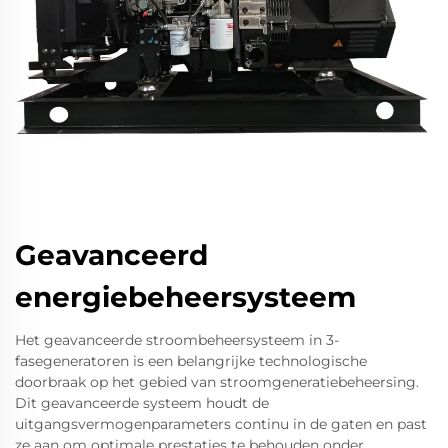
Geavanceerd
energiebeheersysteem
Het geavanceerde stroombeheersysteem in 3-
fasegeneratoren is een belangrijke technologische
doorbraak op het gebied van stroomgeneratiebeheersing.
Dit geavanceerde systeem houdt de
uitgangsvermogenparameters continu in de gaten en past
ze aan om optimale prestaties te behouden onder