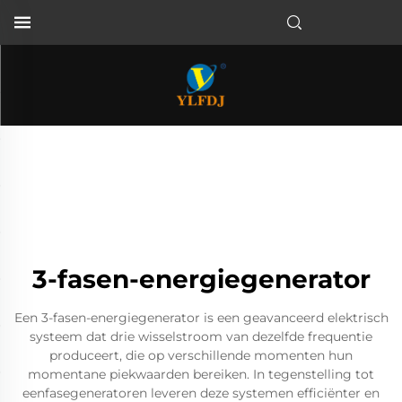
3-fasen-energiegenerator
Een 3-fasen-energiegenerator is een geavanceerd elektrisch
systeem dat drie wisselstroom van dezelfde frequentie
produceert, die op verschillende momenten hun
momentane piekwaarden bereiken. In tegenstelling tot
eenfasegeneratoren leveren deze systemen efficiënter en