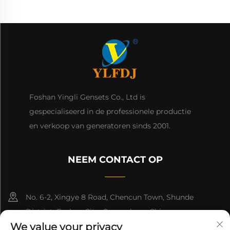
Foshan Yingli Gensets Co., Ltd is
gespecialiseerd in de professionele productie
en verkoop van generatoren sinds 2001.
NEEM CONTACT OP
No. 6-2, Xingye 8 Road, Chencun Town, Shunde
District, Foshan City, Guangdong, China.
We value your privacy