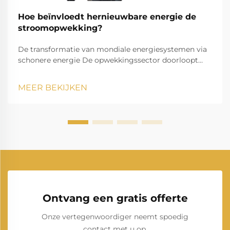
Hoe beïnvloedt hernieuwbare energie de
stroomopwekking?
De transformatie van mondiale energiesystemen via
schonere energie De opwekkingssector doorloopt
momenteel een opmerkelijke transformatie,
aangezien hernieuwbare energie onze manier van
MEER BEKIJKEN
elektriciteit opwekken en verbruiken verandert. Deze
transitie vormt een van de meest significante
veranderingen in de energievoorziening ooit.
Ontvang een gratis offerte
Onze vertegenwoordiger neemt spoedig
contact met u op.