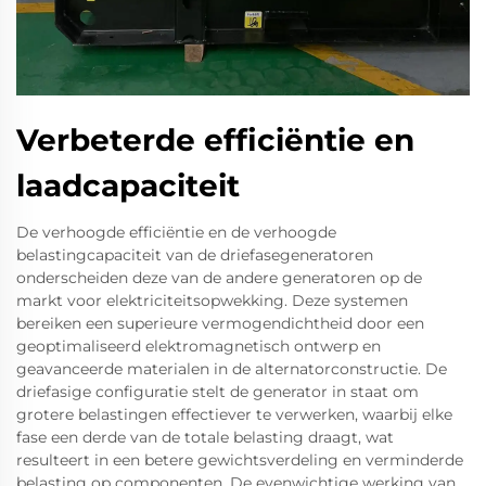
Verbeterde efficiëntie en
laadcapaciteit
De verhoogde efficiëntie en de verhoogde
belastingcapaciteit van de driefasegeneratoren
onderscheiden deze van de andere generatoren op de
markt voor elektriciteitsopwekking. Deze systemen
bereiken een superieure vermogendichtheid door een
geoptimaliseerd elektromagnetisch ontwerp en
geavanceerde materialen in de alternatorconstructie. De
driefasige configuratie stelt de generator in staat om
grotere belastingen effectiever te verwerken, waarbij elke
fase een derde van de totale belasting draagt, wat
resulteert in een betere gewichtsverdeling en verminderde
belasting op componenten. De evenwichtige werking van