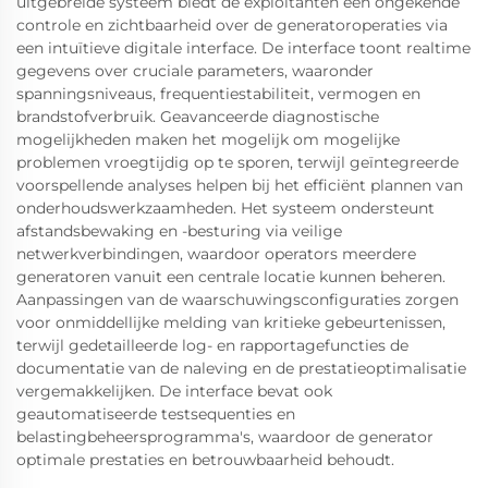
uitgebreide systeem biedt de exploitanten een ongekende
controle en zichtbaarheid over de generatoroperaties via
een intuïtieve digitale interface. De interface toont realtime
gegevens over cruciale parameters, waaronder
spanningsniveaus, frequentiestabiliteit, vermogen en
brandstofverbruik. Geavanceerde diagnostische
mogelijkheden maken het mogelijk om mogelijke
problemen vroegtijdig op te sporen, terwijl geïntegreerde
voorspellende analyses helpen bij het efficiënt plannen van
onderhoudswerkzaamheden. Het systeem ondersteunt
afstandsbewaking en -besturing via veilige
netwerkverbindingen, waardoor operators meerdere
generatoren vanuit een centrale locatie kunnen beheren.
Aanpassingen van de waarschuwingsconfiguraties zorgen
voor onmiddellijke melding van kritieke gebeurtenissen,
terwijl gedetailleerde log- en rapportagefuncties de
documentatie van de naleving en de prestatieoptimalisatie
vergemakkelijken. De interface bevat ook
geautomatiseerde testsequenties en
belastingbeheersprogramma's, waardoor de generator
optimale prestaties en betrouwbaarheid behoudt.