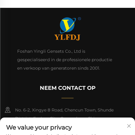
Foshan Yingli Gensets Co., Ltd is
gespecialiseerd in de professionele productie
en verkoop van generatoren sinds 2001.
NEEM CONTACT OP
No. 6-2, Xingye 8 Road, Chencun Town, Shunde
District, Foshan City, Guangdong, China.
We value your privacy
8618676517177