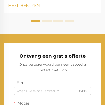
optimale prestaties en levensduur te garanderen.
MEER BEKIJKEN
Deze stroombronnen fungeren als essentiële back-
upsysteem voor middelgrote bedrijven,...
Ontvang een gratis offerte
Onze vertegenwoordiger neemt spoedig
contact met u op.
E-mail
0/100
Mobiel