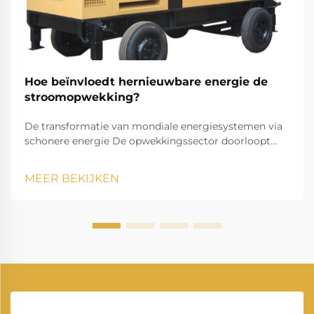
Hoe beïnvloedt hernieuwbare energie de
stroomopwekking?
De transformatie van mondiale energiesystemen via
schonere energie De opwekkingssector doorloopt
momenteel een opmerkelijke transformatie,
aangezien hernieuwbare energie onze manier van
MEER BEKIJKEN
elektriciteit opwekken en verbruiken verandert. Deze
transitie vormt een van de meest significante
veranderingen in de energievoorziening ooit.