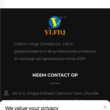
Foshan Yingli Gensets Co., Ltd is
gespecialiseerd in de professionele productie
en verkoop van generatoren sinds 2001.
NEEM CONTACT OP
No. 6-2, Xingye 8 Road, Chencun Town, Shunde
District, Foshan City, Guangdong, China.
We value your privacy