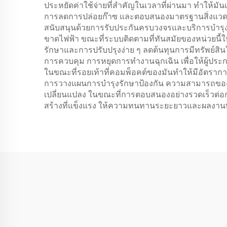
ประหยัดค่าใช้จ่ายที่สําคัญในเวลาที่ผ่านมา ทําให้
การลดการปล่อยก๊าซ และตอบสนองมาตรฐานสิ่งแวดล้อมท
สนับสนุนด้วยการรับประกันครบวงจรและบริการบํารุงร
ขาดไฟฟ้า ขณะที่ระบบติดตามที่ทันสมัยของหน่วยนี้ใ
รักษาและการปรับปรุงง่าย ๆ ลดต้นทุนการมีทรัพย์ส
การควบคุม การหยุดการทํางานฉุกเฉิน เพื่อให้ผู้ปร
ในขณะที่รอยเท้าที่คอมพ็อคต์ของมันทําให้มีอัตราก
การวางแผนการบํารุงรักษาป้องกัน ความสามารถของเค
เปลี่ยนแปลง ในขณะที่การตอบสนองอย่างรวดเร็วต่อ
สร้างที่แข็งแรง ให้ความทนทานระยะยาวและผลงานที่