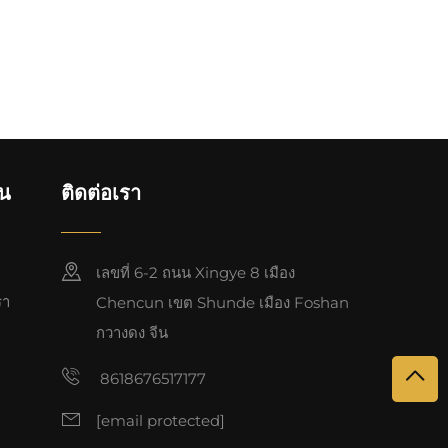
วน
ติดต่อเรา
เลขที่ 6-2 ถนน Xingye 8 เมือง
รา
Chencun เขต Shunde เมือง Foshan
กวางดง จีน
8618676517177
[email protected]