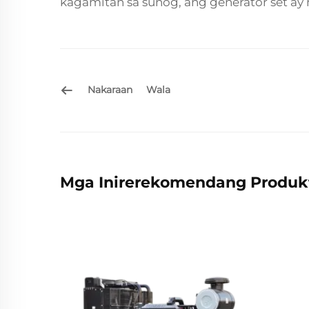
kagamitan sa sunog, ang generator set ay
Nakaraan
Wala
Mga Inirerekomendang Produk