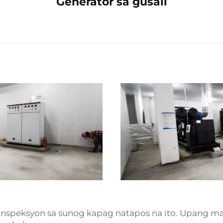
Generator sa gusali
inspeksyon sa sunog kapag natapos na ito. Upang m