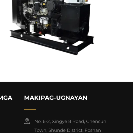
 MGA
MAKIPAG-UGNAYAN
No. 6-2, Xingye 8 Road, Chencun
Town, Shunde District, Foshan