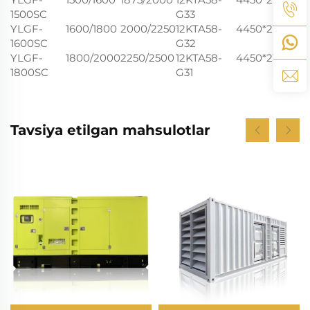
1500SC
G33
YLGF-
1600/1800
2000/2250
12KTA58-
4450*2100*24
1600SC
G32
YLGF-
1800/2000
2250/2500
12KTA58-
4450*2100*24
1800SC
G31
Tavsiya etilgan mahsulotlar