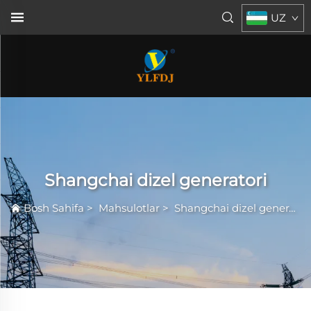
UZ
Shangchai dizel generatori
Bosh Sahifa
>
Mahsulotlar
>
Shangchai dizel generatori