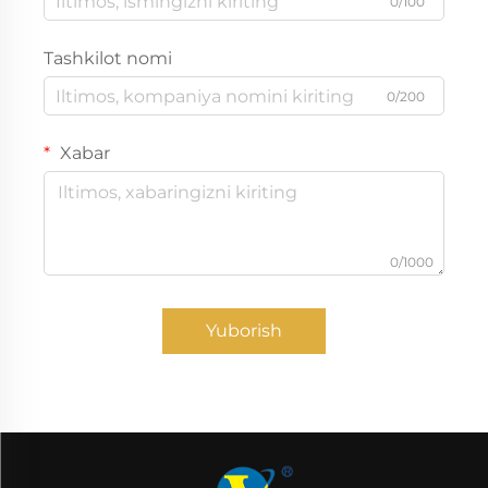
0/100
Tashkilot nomi
0/200
Xabar
0/1000
Yuborish