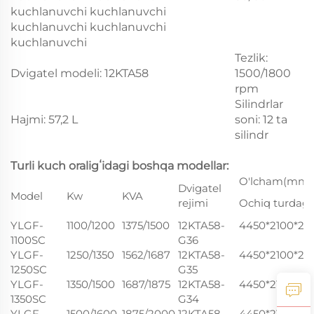
kuchlanuvchi kuchlanuvchi
kuchlanuvchi kuchlanuvchi
kuchlanuvchi
Tezlik:
Dvigatel modeli: 12KTA58
1500/1800
rpm
Silindrlar
Hajmi: 57,2 L
soni: 12 ta
silindr
Turli kuch oraligʻidagi boshqa modellar:
O'lcham(mm)
Dvigatel
Model
Kw
KVA
rejimi
Ochiq turdagi
YLGF-
1100/1200
1375/1500
12KTA58-
4450*2100*24
1100SC
G36
YLGF-
1250/1350
1562/1687
12KTA58-
4450*2100*24
1250SC
G35
YLGF-
1350/1500
1687/1875
12KTA58-
4450*2100*24
1350SC
G34
YLGF-
1500/1600
1875/2000
12KTA58-
4450*2100*24