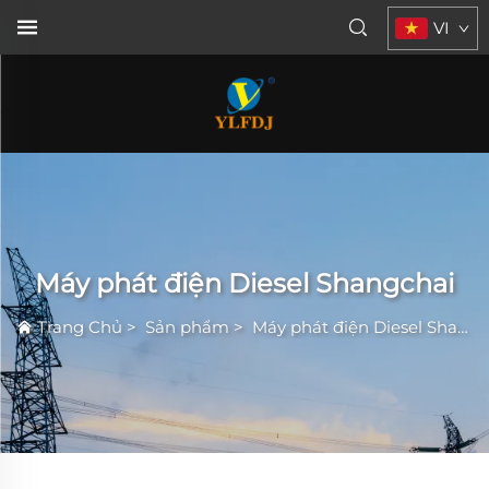
VI
Máy phát điện Diesel Shangchai
Trang Chủ
>
Sản phẩm
>
Máy phát điện Diesel Shangchai