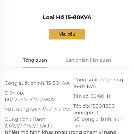
Loại Hở 15-80KVA
Yêu cầu
Tổng quan
Sản phẩm liên quan
Công suất dự phòng:
Công suất chính: 15-80 KVA
16-87 KVA
Điện áp:
Tần số: 50/60Hz
110/120/220/240/380V
Tốc độ: 1500/1800
Mẫu động cơ: 4Z/4ZT/4ZTAA
vòng/phút
Dung tích xi lanh:
Số lượng xi lanh: 4 xi
2,3/2,7/3,0/3,2/3,5/4,1 L
lanh
Nhiều mô hình khác nhau trong phạm vi năng