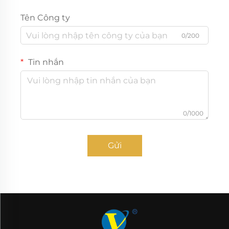
Tên Công ty
0/200
Tin nhắn
0/1000
Gửi