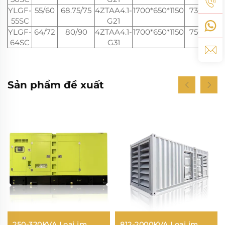
YLGF-
55/60
68.75/75
4ZTAA4.1-
1700*650*1150
730
2300
55SC
G21
YLGF-
64/72
80/90
4ZTAA4.1-
1700*650*1150
750
2400
64SC
G31
Sản phẩm đề xuất
250-320KVA Loại im
812-2000KVA Loại im