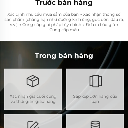
Trước bán hàng
Xác định nhu cầu mua sắm của bạn → Xác nhận thông số
sản phẩm (chẳng hạn như đường kính ống, góc uốn, đầu ra,
v.v.) → Cung cấp giải pháp tùy chỉnh → Đưa ra báo giá →
Cung cấp mẫu
Trong bán hàng
Xác nhận giá cuối cùng
Sắp xếp đơn hàng của
và thời gian giao hàng
bạn