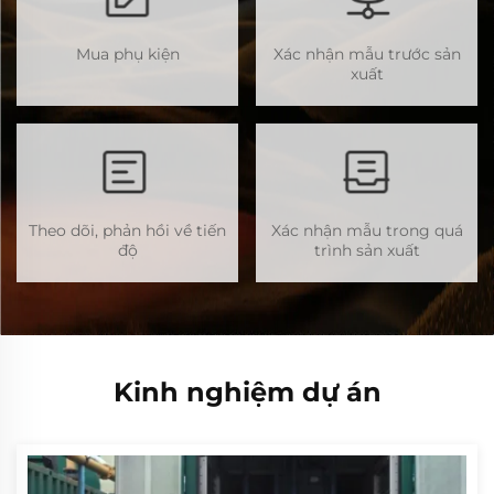
Mua phụ kiện
Xác nhận mẫu trước sản
xuất
Theo dõi, phản hồi về tiến
Xác nhận mẫu trong quá
độ
trình sản xuất
Kinh nghiệm dự án