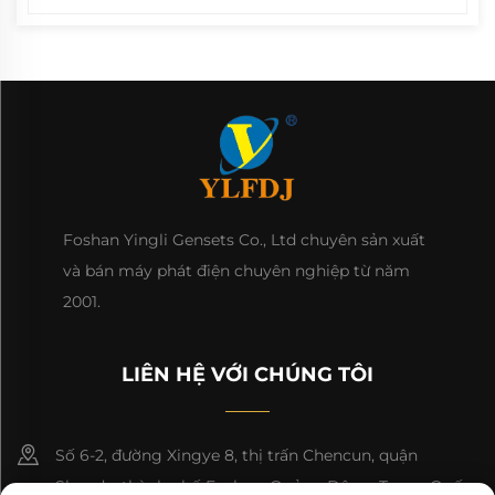
Foshan Yingli Gensets Co., Ltd chuyên sản xuất
và bán máy phát điện chuyên nghiệp từ năm
2001.
LIÊN HỆ VỚI CHÚNG TÔI
Số 6-2, đường Xingye 8, thị trấn Chencun, quận
Shunde, thành phố Foshan, Quảng Đông, Trung Quốc.