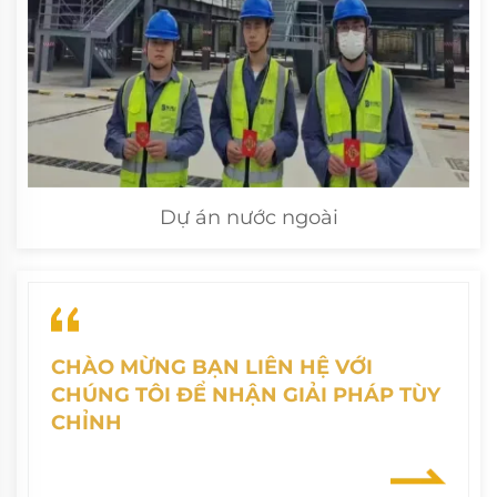
Dự án nước ngoài
CHÀO MỪNG BẠN LIÊN HỆ VỚI
CHÚNG TÔI ĐỂ NHẬN GIẢI PHÁP TÙY
CHỈNH