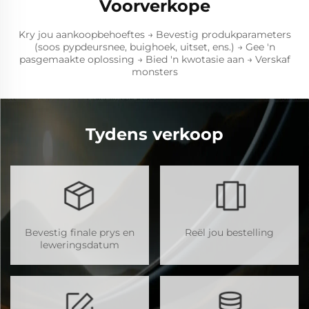
Voorverkope
Kry jou aankoopbehoeftes → Bevestig produkparameters
(soos pypdeursnee, buighoek, uitset, ens.) → Gee 'n
pasgemaakte oplossing → Bied 'n kwotasie aan → Verskaf
monsters
Tydens verkoop
Bevestig finale prys en
Reël jou bestelling
leweringsdatum