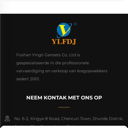
Foshan Yingli Gensets Co, Ltd is
gespesialiseerde in die professionele
vervaardiging en verkoop van kragopwekkers
sedert 2001.
NEEM KONTAK MET ONS OP
No. 6-2, Xingye 8 Road, Chencun Town, Shunde Distrik,
Foshan City, Guangdong, China.