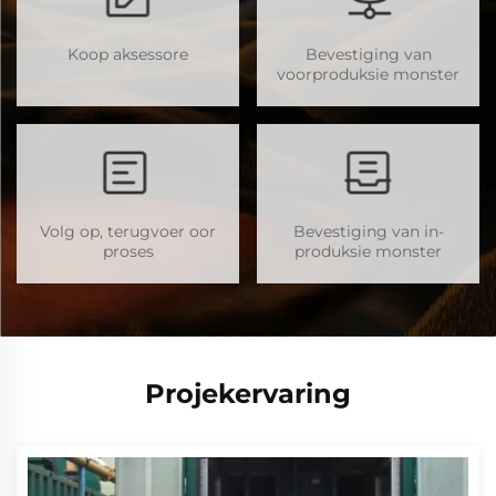
Koop aksessore
Bevestiging van
voorproduksie monster
Volg op, terugvoer oor
Bevestiging van in-
proses
produksie monster
Projekervaring