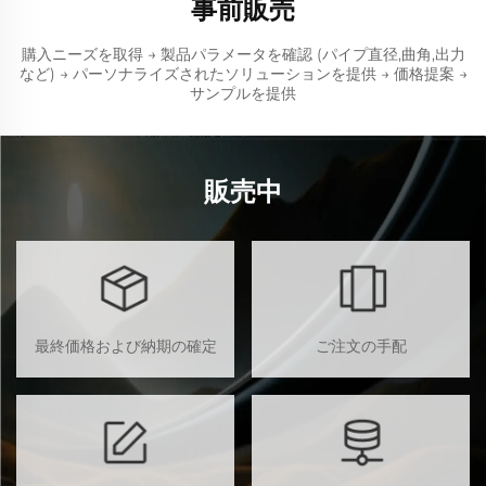
事前販売
購入ニーズを取得 → 製品パラメータを確認 (パイプ直径,曲角,出力
など) → パーソナライズされたソリューションを提供 → 価格提案 →
サンプルを提供
販売中
最終価格および納期の確定
ご注文の手配