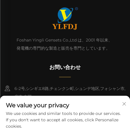
Foshan Yingli Gensets Co.,Ltd は、2001 年以来、
発電機の専門的な製造と販売を専門としています。
お問い合わせ
6-2号,シンギエ8路,チェンクン町,シュンデ地区,フォシャン市,
広東,中国
We value your privacy
8618676517177
We use cookies and similar tools to provide our services.
If you don't want to accept all cookies, click Personalize
[email protected]
cookies.