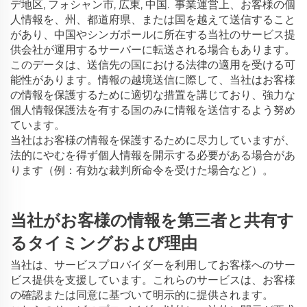
デ地区, フォシャン市, 広東, 中国.
事業運営上、お客様の個
人情報を、州、都道府県、または国を越えて送信すること
があり、中国やシンガポールに所在する当社のサービス提
供会社が運用するサーバーに転送される場合もあります。
このデータは、送信先の国における法律の適用を受ける可
能性があります。情報の越境送信に際して、当社はお客様
の情報を保護するために適切な措置を講じており、強力な
個人情報保護法を有する国のみに情報を送信するよう努め
ています。
当社はお客様の情報を保護するために尽力していますが、
法的にやむを得ず個人情報を開示する必要がある場合があ
ります（例：有効な裁判所命令を受けた場合など）。
当社がお客様の情報を第三者と共有す
るタイミングおよび理由
当社は、サービスプロバイダーを利用してお客様へのサー
ビス提供を支援しています。これらのサービスは、お客様
の確認または同意に基づいて明示的に提供されます。