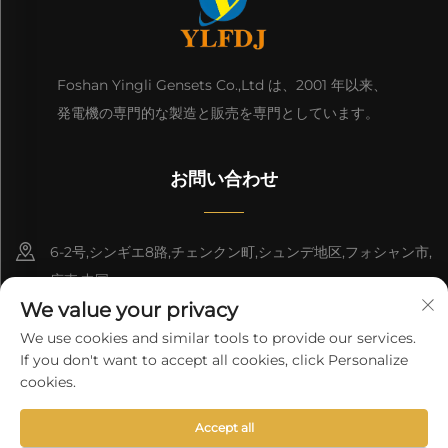
Foshan Yingli Gensets Co.,Ltd は、2001 年以来、
発電機の専門的な製造と販売を専門としています。
お問い合わせ
6-2号,シンギエ8路,チェンクン町,シュンデ地区,フォシャン市,
広東,中国
We value your privacy
8618676517177
We use cookies and similar tools to provide our services.
If you don't want to accept all cookies, click Personalize
[email protected]
cookies.
Accept all
Copyright © 2026 中国仏山 Yingli Gensets 株式会社。全著作権所