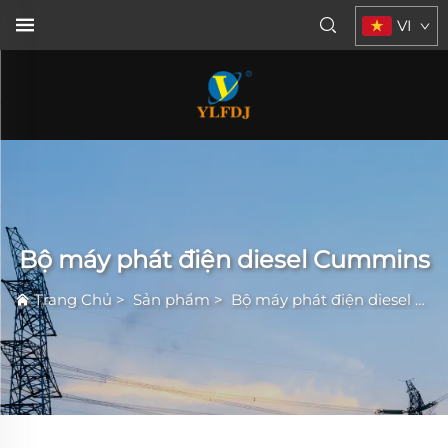
VI
Bộ máy phát điện diesel Cummins
Trang Chủ
>
Sản phẩm
>
Bộ máy phát điện diesel Cummins