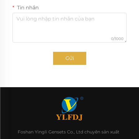
Tin nhắn
0/1000
Gửi
Foshan Yingli Gensets Co., Ltd chuyên sản xuất