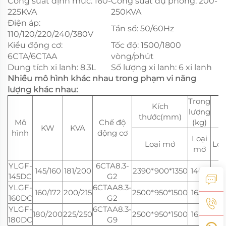
Công suất định mức: 160-
Công suất dự phòng: 200-
225KVA
250KVA
Điện áp:
Tần số: 50/60Hz
110/120/220/240/380V
Kiểu động cơ:
Tốc độ: 1500/1800
6CTA/6CTAA
vòng/phút
Dung tích xi lanh: 8.3L
Số lượng xi lanh: 6 xi lanh
Nhiều mô hình khác nhau trong phạm vi năng
lượng khác nhau:
Trọng
Kích
lượng
thước(mm)
t
Mô
Chế độ
(kg)
KW
KVA
hình
động cơ
Loại
Loại mở
Loạ
mở
YLGF-
6CTA8.3-
145/160
181/200
2390*900*1350
1460
350
145DC
G2
YLGF-
6CTAA8.3-
160/172
200/215
2500*950*1500
1650
350
160DC
G2
YLGF-
6CTAA8.3-
180/200
225/250
2500*950*1500
1650
350
180DC
G9