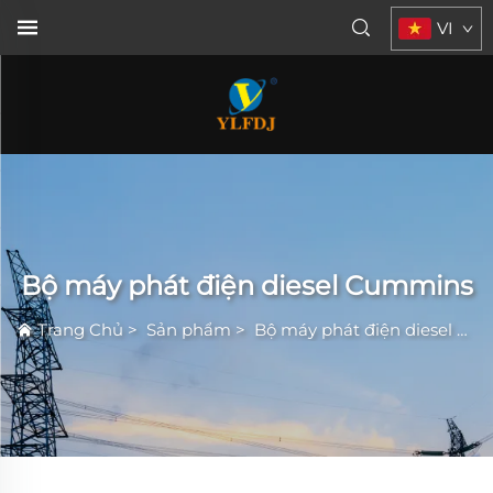
VI
Bộ máy phát điện diesel Cummins
Trang Chủ
>
Sản phẩm
>
Bộ máy phát điện diesel Cummins