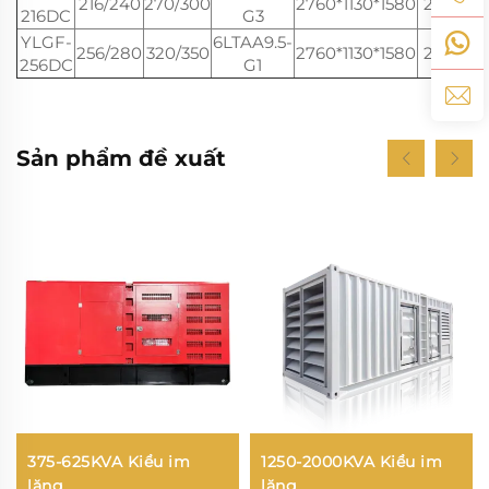
216/240
270/300
2760*1130*1580
2100
36
216DC
G3
YLGF-
6LTAA9.5-
256/280
320/350
2760*1130*1580
2100
36
256DC
G1
Sản phẩm đề xuất
375-625KVA Kiểu im
1250-2000KVA Kiểu im
lặng
lặng