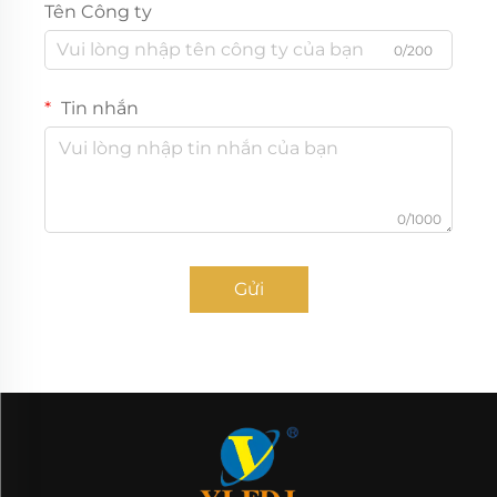
Tên Công ty
0/200
Tin nhắn
0/1000
Gửi