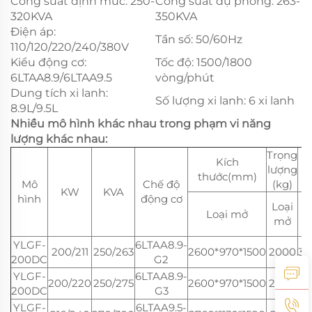
Công suất định mức: 250-
Công suất dự phòng: 263-
320KVA
350KVA
Điện áp:
Tần số: 50/60Hz
110/120/220/240/380V
Kiểu động cơ:
Tốc độ: 1500/1800
6LTAA8.9/6LTAA9.5
vòng/phút
Dung tích xi lanh:
Số lượng xi lanh: 6 xi lanh
8.9L/9.5L
Nhiều mô hình khác nhau trong phạm vi năng
lượng khác nhau:
Trọng
Kích
lượng
thước(mm)
Mô
Chế độ
(kg)
KW
KVA
hình
động cơ
Loại
Loại mở
L
mở
YLGF-
6LTAA8.9-
200/211
250/263
2600*970*1500
2000
36
200DC
G2
YLGF-
6LTAA8.9-
200/220
250/275
2600*970*1500
2000
36
200DC
G3
YLGF-
6LTAA9.5-