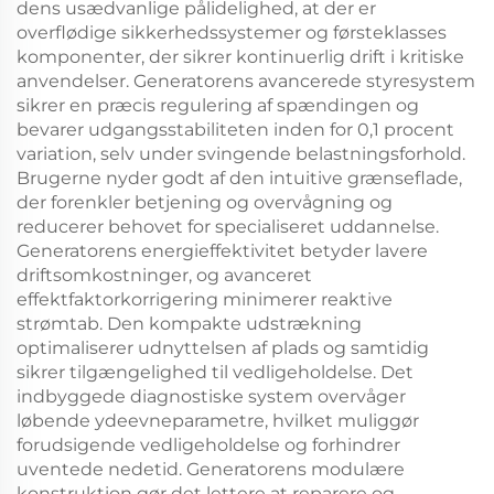
dens usædvanlige pålidelighed, at der er
overflødige sikkerhedssystemer og førsteklasses
komponenter, der sikrer kontinuerlig drift i kritiske
anvendelser. Generatorens avancerede styresystem
sikrer en præcis regulering af spændingen og
bevarer udgangsstabiliteten inden for 0,1 procent
variation, selv under svingende belastningsforhold.
Brugerne nyder godt af den intuitive grænseflade,
der forenkler betjening og overvågning og
reducerer behovet for specialiseret uddannelse.
Generatorens energieffektivitet betyder lavere
driftsomkostninger, og avanceret
effektfaktorkorrigering minimerer reaktive
strømtab. Den kompakte udstrækning
optimaliserer udnyttelsen af plads og samtidig
sikrer tilgængelighed til vedligeholdelse. Det
indbyggede diagnostiske system overvåger
løbende ydeevneparametre, hvilket muliggør
forudsigende vedligeholdelse og forhindrer
uventede nedetid. Generatorens modulære
konstruktion gør det lettere at reparere og