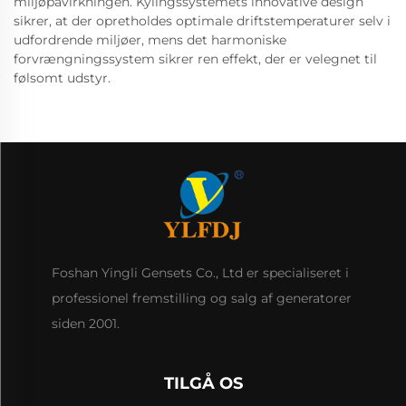
miljøpåvirkningen. Kylingssystemets innovative design
sikrer, at der opretholdes optimale driftstemperaturer selv i
udfordrende miljøer, mens det harmoniske
forvrængningssystem sikrer ren effekt, der er velegnet til
følsomt udstyr.
Foshan Yingli Gensets Co., Ltd er specialiseret i
professionel fremstilling og salg af generatorer
siden 2001.
TILGÅ OS