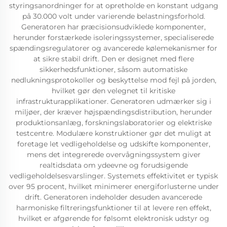
styringsanordninger for at opretholde en konstant udgang
på 30.000 volt under varierende belastningsforhold.
Generatoren har præcisionsudviklede komponenter,
herunder forstærkede isoleringssystemer, specialiserede
spændingsregulatorer og avancerede kølemekanismer for
at sikre stabil drift. Den er designet med flere
sikkerhedsfunktioner, såsom automatiske
nedlukningsprotokoller og beskyttelse mod fejl på jorden,
hvilket gør den velegnet til kritiske
infrastrukturapplikationer. Generatoren udmærker sig i
miljøer, der kræver højspændingsdistribution, herunder
produktionsanlæg, forskningslaboratorier og elektriske
testcentre. Modulære konstruktioner gør det muligt at
foretage let vedligeholdelse og udskifte komponenter,
mens det integrerede overvågningssystem giver
realtidsdata om ydeevne og forudsigende
vedligeholdelsesvarslinger. Systemets effektivitet er typisk
over 95 procent, hvilket minimerer energiforlusterne under
drift. Generatoren indeholder desuden avancerede
harmoniske filtreringsfunktioner til at levere ren effekt,
hvilket er afgørende for følsomt elektronisk udstyr og