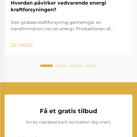
Hvordan påvirker vedvarende energi
kraftforsyningen?
Den globale kraftforsyning gennemgår en
transformation via ren energi. Produktionen af
elektricitet står over for en markant forandring, da
vedvarende energi ændrer måden, hvorpå vi
SE MERE
producerer og forbruger strøm. Denne udvikling
repræsenterer en af de mest betyd...
Få et gratis tilbud
Vores repræsentant kontakter dig snart.