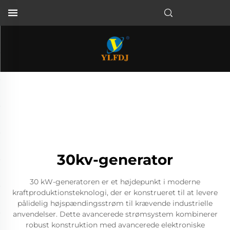
30kv-generator
30 kW-generatoren er et højdepunkt i moderne
kraftproduktionsteknologi, der er konstrueret til at levere
pålidelig højspændingsstrøm til krævende industrielle
anvendelser. Dette avancerede strømsystem kombinerer
robust konstruktion med avancerede elektroniske