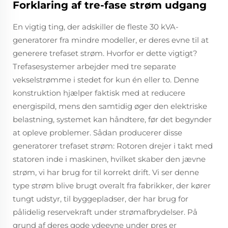
Forklaring af tre-fase strøm udgang
En vigtig ting, der adskiller de fleste 30 kVA-
generatorer fra mindre modeller, er deres evne til at
generere trefaset strøm. Hvorfor er dette vigtigt?
Trefasesystemer arbejder med tre separate
vekselstrømme i stedet for kun én eller to. Denne
konstruktion hjælper faktisk med at reducere
energispild, mens den samtidig øger den elektriske
belastning, systemet kan håndtere, før det begynder
at opleve problemer. Sådan producerer disse
generatorer trefaset strøm: Rotoren drejer i takt med
statoren inde i maskinen, hvilket skaber den jævne
strøm, vi har brug for til korrekt drift. Vi ser denne
type strøm blive brugt overalt fra fabrikker, der kører
tungt udstyr, til byggepladser, der har brug for
pålidelig reservekraft under strømafbrydelser. På
grund af deres gode ydeevne under pres er