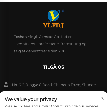
Foshan Yingli Gensets Co., Ltd er
specialiseret i professionel fremstilling og
salg af generatorer siden 2001.
TILGÅ OS
No. 6-2, Xingye 8 Road, Chencun Town, Shunde
District, Foshan City, Guangdong, Kina.
We value your privacy
8618676517177
We use cookies and similar tools to provide our services.