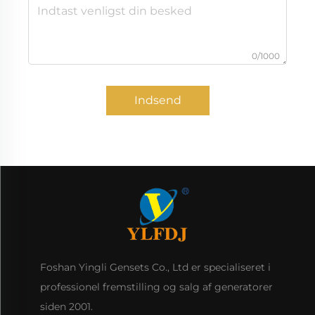
0/1000
Indsend
Foshan Yingli Gensets Co., Ltd er specialiseret i
professionel fremstilling og salg af generatorer
siden 2001.