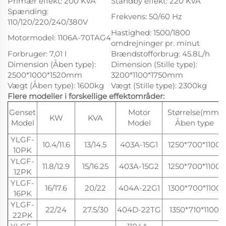
Primær effekt: 200 KVA
Standby effekt: 220 KVA
Spænding:
Frekvens: 50/60 Hz
110/120/220/240/380V
Hastighed: 1500/1800
Motormodel: 1106A-70TAG4
omdrejninger pr. minut
Forbruger: 7,01 l
Brændstofforbrug: 45.8L/h
Dimension (Åben type):
Dimension (Stille type):
2500*1000*1520mm
3200*1100*1750mm
Vægt (Åben type): 1600kg
Vægt (Stille type): 2300kg
Flere modeller i forskellige effektområder:
Genset
Motor
Størrelse(mm)
KW
KVA
Model
Model
Åben type
YLGF-
10.4/11.6
13/14.5
403A-15G1
1250*700*1100
10PK
YLGF-
11.8/12.9
15/16.25
403A-15G2
1250*700*1100
12PK
YLGF-
16/17.6
20/22
404A-22G1
1300*700*1100
16PK
YLGF-
22/24
27.5/30
404D-22TG
1350*710*1100
22PK