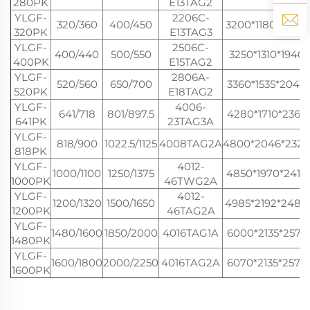
280PK
E13TAG2
YLGF-
2206C-
320/360
400/450
3200*1180*2000
320PK
E13TAG3
YLGF-
2506C-
400/440
500/550
3250*1310*1940
400PK
E15TAG2
YLGF-
2806A-
520/560
650/700
3360*1535*2040
520PK
E18TAG2
YLGF-
4006-
641/718
801/897.5
4280*1710*2365
641PK
23TAG3A
YLGF-
818/900
1022.5/1125
4008TAG2A
4800*2046*2320
818PK
YLGF-
4012-
1000/1100
1250/1375
4850*1970*2410
1000PK
46TWG2A
YLGF-
4012-
1200/1320
1500/1650
4985*2192*2480
1200PK
46TAG2A
YLGF-
1480/1600
1850/2000
4016TAG1A
6000*2135*2575
1480PK
YLGF-
1600/1800
2000/2250
4016TAG2A
6070*2135*2575
1600PK