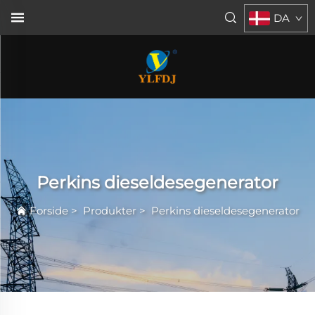
DA
Perkins dieseldesegenerator
Forside
>
Produkter
>
Perkins dieseldesegenerator