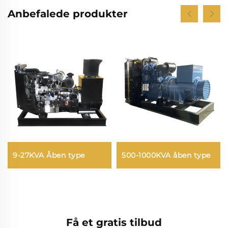
Anbefalede produkter
9-27KVA Åben type
500-1000KVA åben type
Få et gratis tilbud