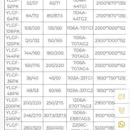
YLGF-
1104A-
52/57
65/71
2100*870*1350
52PK
44TG1
YLGF-
1104A-
64/70
80/87.5
2100*870*1350
64PK
44TG2
YLGF-
108/120
135/150
1106A-70TG1
2500*1000*1520
108PK
YLGF-
1106A-
120/132
150/165
2500*1000*1520
120PK
70TAG2
YLGF-
1106A-
144/160
180/200
2500*1000*1520
144PK
70TAG3
YLGF-
1106A-
160/176
200/220
2500*1000*1520
160PK
70TAG4
YLGF-
36/40
45/50
1103A-33TG1
1850*750*1250
36PK
YLGF-
48/53
60/66
1103A-33TG2
1850*750*1250
48PK
YLGF-
1206A-
200/220
250/275
2900*1050*1800
200PK
E70TTAG3
YLGF-
1506A-
246/270
307.5/337.5
3100*1000*1700
246PK
E88TAG5
YLGF-
2206C-
280/320
350/400
3200*1180*2000