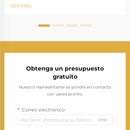
operaciones comerciales de tamaño mediano, sitios
VER MÁS
de construcción o sistemas de respaldo, un generador
de 30kVA destaca como una opción versátil. ...
Obtenga un presupuesto
gratuito
Nuestro representante se pondrá en contacto
con usted pronto.
Correo electrónico
0/100