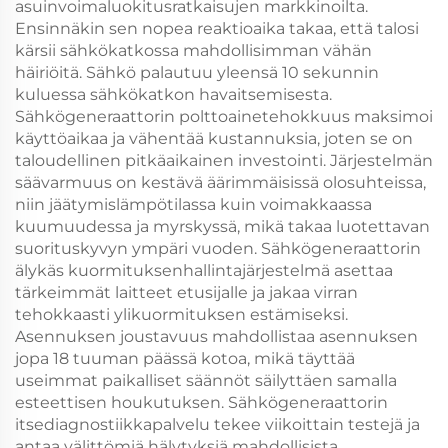
asuinvoimaluokitusratkaisujen markkinoilta.
Ensinnäkin sen nopea reaktioaika takaa, että talosi
kärsii sähkökatkossa mahdollisimman vähän
häiriöitä. Sähkö palautuu yleensä 10 sekunnin
kuluessa sähkökatkon havaitsemisesta.
Sähkögeneraattorin polttoainetehokkuus maksimoi
käyttöaikaa ja vähentää kustannuksia, joten se on
taloudellinen pitkäaikainen investointi. Järjestelmän
säävarmuus on kestävä äärimmäisissä olosuhteissa,
niin jäätymislämpötilassa kuin voimakkaassa
kuumuudessa ja myrskyssä, mikä takaa luotettavan
suorituskyvyn ympäri vuoden. Sähkögeneraattorin
älykäs kuormituksenhallintajärjestelmä asettaa
tärkeimmät laitteet etusijalle ja jakaa virran
tehokkaasti ylikuormituksen estämiseksi.
Asennuksen joustavuus mahdollistaa asennuksen
jopa 18 tuuman päässä kotoa, mikä täyttää
useimmat paikalliset säännöt säilyttäen samalla
esteettisen houkutuksen. Sähkögeneraattorin
itsediagnostiikkapalvelu tekee viikoittain testejä ja
antaa välittömiä hälytyksiä mahdollisista