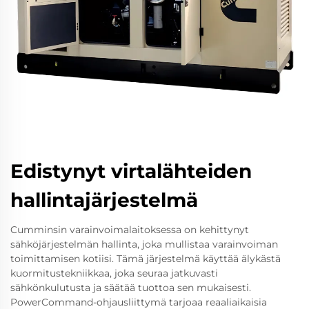
Edistynyt virtalähteiden
hallintajärjestelmä
Cumminsin varainvoimalaitoksessa on kehittynyt
sähköjärjestelmän hallinta, joka mullistaa varainvoiman
toimittamisen kotiisi. Tämä järjestelmä käyttää älykästä
kuormitustekniikkaa, joka seuraa jatkuvasti
sähkönkulutusta ja säätää tuottoa sen mukaisesti.
PowerCommand-ohjausliittymä tarjoaa reaaliaikaisia