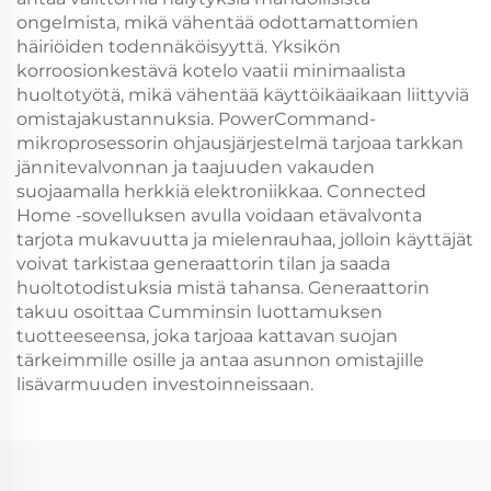
ongelmista, mikä vähentää odottamattomien
häiriöiden todennäköisyyttä. Yksikön
korroosionkestävä kotelo vaatii minimaalista
huoltotyötä, mikä vähentää käyttöikäaikaan liittyviä
omistajakustannuksia. PowerCommand-
mikroprosessorin ohjausjärjestelmä tarjoaa tarkkan
jännitevalvonnan ja taajuuden vakauden
suojaamalla herkkiä elektroniikkaa. Connected
Home -sovelluksen avulla voidaan etävalvonta
tarjota mukavuutta ja mielenrauhaa, jolloin käyttäjät
voivat tarkistaa generaattorin tilan ja saada
huoltotodistuksia mistä tahansa. Generaattorin
takuu osoittaa Cumminsin luottamuksen
tuotteeseensa, joka tarjoaa kattavan suojan
tärkeimmille osille ja antaa asunnon omistajille
lisävarmuuden investoinneissaan.