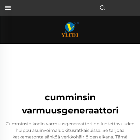
cumminsin
varmuusgeneraattori
Cumminsin kodin varmuusgeneraattori on luotettavuuden
huippu asuinvoimaluokitusratkaisuissa. Se tarjoaa
katkematonta sähköä verkkohäiriöiden aikana. Tämä