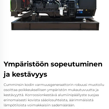
Ympäristöön sopeutuminen
ja kestävyys
Cumminsin kodin varmuusgeneraattorin robuusi muotoilu
osoittaa poikkeuksellisen ympäristön mukautuvuutta ja
kestävyyttä. Korroosionkestävä alumiinipäällyste suojaa
erinomaisesti kovista sääolosuhteista, äärimmäisistä
lämpötiloista voimakkaisiin sademäärään.