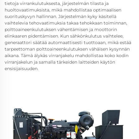
tietoja virrankulutuksesta, järjestelmän tilasta ja
huoltovaatimuksista, mikä mahdollistaa optimaalisen
suorituskyvyn hallinnan. Järjestelmän kyky käsitellä
vaihtelevia tehovaatimuksia takaa tehokkaan toiminnan,
polttoaineenkulutuksen vähentämisen ja moottorin
elinkaaren pidentämisen. Kun sähkönkulutus vaihtelee,
generaattori säätää automaattisesti tuottoaan, mikä estää
tarpeettoman polttoaineenkulutuksen vähäisen kysynnän
aikana. Tämä älykäs virranjakelu mahdollistaa koko kodin
virranjakelun ja samalla tärkeiden laitteiden käytön
ensisijaisuuden.