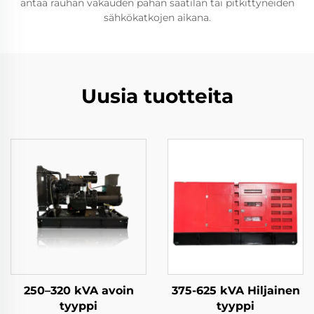
antaa rauhan vakauden pahan säätilan tai pitkittyneiden
sähkökatkojen aikana.
Uusia tuotteita
250–320 kVA avoin
375-625 kVA Hiljainen
tyyppi
tyyppi