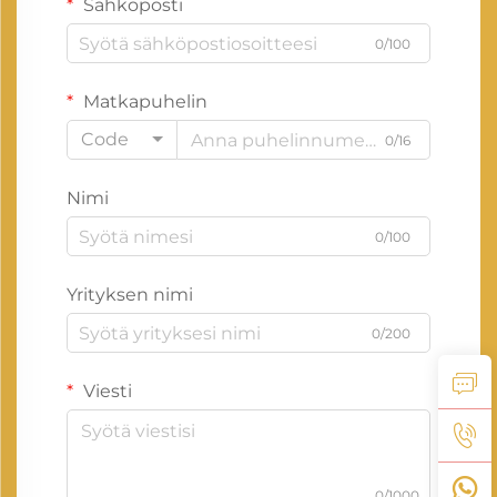
Sähköposti
0/100
Matkapuhelin
Code
0/16
Nimi
0/100
Yrityksen nimi
0/200
Viesti
0/1000