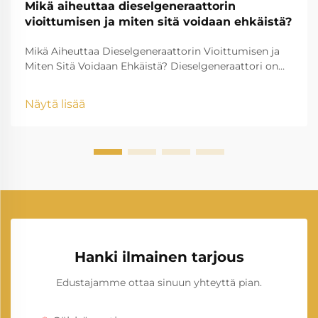
Mikä aiheuttaa dieselgeneraattorin
vioittumisen ja miten sitä voidaan ehkäistä?
Mikä Aiheuttaa Dieselgeneraattorin Vioittumisen ja
Miten Sitä Voidaan Ehkäistä? Dieselgeneraattori on
yksi luotettavimmista varavirta- ja päävirtalähteistä
teollisuudessa, asuinrakennuksissa,
Näytä lisää
terveydenhuoltolaitoksissa, tietokeskuksissa,
rakennusaloilla ja muissa sovelluksissa.
Hanki ilmainen tarjous
Edustajamme ottaa sinuun yhteyttä pian.