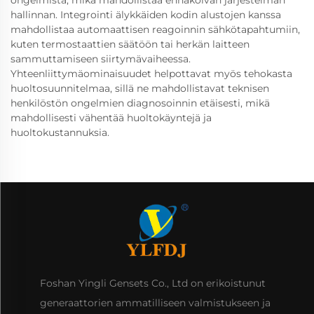
hallinnan. Integrointi älykkäiden kodin alustojen kanssa
mahdollistaa automaattisen reagoinnin sähkötapahtumiin,
kuten termostaattien säätöön tai herkän laitteen
sammuttamiseen siirtymävaiheessa.
Yhteenliittymäominaisuudet helpottavat myös tehokasta
huoltosuunnitelmaa, sillä ne mahdollistavat teknisen
henkilöstön ongelmien diagnosoinnin etäisesti, mikä
mahdollisesti vähentää huoltokäyntejä ja
huoltokustannuksia.
Foshan Yingli Gensets Co., Ltd on erikoistunut
generaattorien ammatilliseen valmistukseen ja