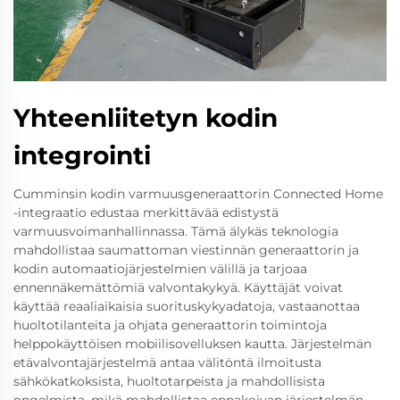
Yhteenliitetyn kodin
integrointi
Cumminsin kodin varmuusgeneraattorin Connected Home
-integraatio edustaa merkittävää edistystä
varmuusvoimanhallinnassa. Tämä älykäs teknologia
mahdollistaa saumattoman viestinnän generaattorin ja
kodin automaatiojärjestelmien välillä ja tarjoaa
ennennäkemättömiä valvontakykyä. Käyttäjät voivat
käyttää reaaliaikaisia suorituskykyadatoja, vastaanottaa
huoltotilanteita ja ohjata generaattorin toimintoja
helppokäyttöisen mobiilisovelluksen kautta. Järjestelmän
etävalvontajärjestelmä antaa välitöntä ilmoitusta
sähkökatkoksista, huoltotarpeista ja mahdollisista
ongelmista, mikä mahdollistaa ennakoivan järjestelmän