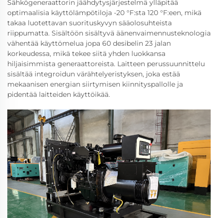
Sähkögeneraattorin jäähdytysjärjestelmä ylläpitää
optimaalisia käyttölämpötiloja -20 °F:sta 120 °F:een, mikä
takaa luotettavan suorituskyvyn sääolosuhteista
riippumatta. Sisältöön sisältyvä äänenvaimennusteknologia
vähentää käyttömelua jopa 60 desibelin 23 jalan
korkeudessa, mikä tekee siitä yhden luokkansa
hiljaisimmista generaattoreista. Laitteen perussuunnittelu
sisältää integroidun värähtelyeristyksen, joka estää
mekaanisen energian siirtymisen kiinnityspallolle ja
pidentää laitteiden käyttöikää.