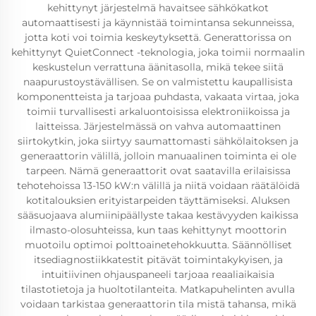
kehittynyt järjestelmä havaitsee sähkökatkot
automaattisesti ja käynnistää toimintansa sekunneissa,
jotta koti voi toimia keskeytyksettä. Generattorissa on
kehittynyt QuietConnect -teknologia, joka toimii normaalin
keskustelun verrattuna äänitasolla, mikä tekee siitä
naapurustoystävällisen. Se on valmistettu kaupallisista
komponentteista ja tarjoaa puhdasta, vakaata virtaa, joka
toimii turvallisesti arkaluontoisissa elektroniikoissa ja
laitteissa. Järjestelmässä on vahva automaattinen
siirtokytkin, joka siirtyy saumattomasti sähkölaitoksen ja
generaattorin välillä, jolloin manuaalinen toiminta ei ole
tarpeen. Nämä generaattorit ovat saatavilla erilaisissa
tehotehoissa 13-150 kW:n välillä ja niitä voidaan räätälöidä
kotitalouksien erityistarpeiden täyttämiseksi. Aluksen
sääsuojaava alumiinipäällyste takaa kestävyyden kaikissa
ilmasto-olosuhteissa, kun taas kehittynyt moottorin
muotoilu optimoi polttoainetehokkuutta. Säännölliset
itsediagnostiikkatestit pitävät toimintakykyisen, ja
intuitiivinen ohjauspaneeli tarjoaa reaaliaikaisia
tilastotietoja ja huoltotilanteita. Matkapuhelinten avulla
voidaan tarkistaa generaattorin tila mistä tahansa, mikä