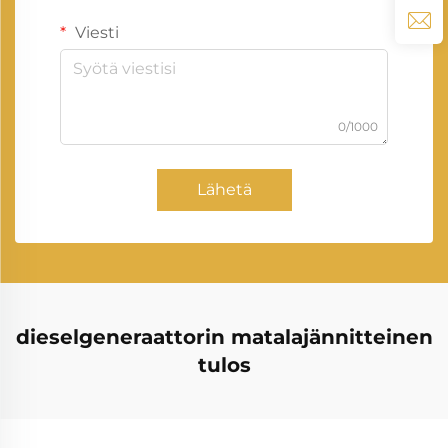
Viesti
0/1000
Lähetä
dieselgeneraattorin matalajännitteinen
tulos