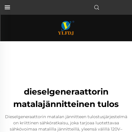
dieselgeneraattorin
matalajännitteinen tulos
Dieselgeneraattorin matalan jännitteen tulostusjärjestelmä
on kriittinen sähköratkaisu, joka tarjoaa luotettavaa
sähkövoimaa matalilla jännitteillä, yleensä välillä 120V–