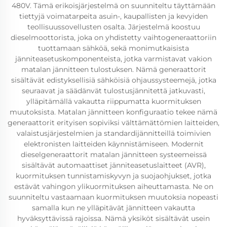
480V. Tämä erikoisjärjestelmä on suunniteltu täyttämään
tiettyjä voimatarpeita asuin-, kaupallisten ja kevyiden
teollisuussovellusten osalta. Järjestelmä koostuu
dieselmoottorista, joka on yhdistetty vaihtogeneraattoriin
tuottamaan sähköä, sekä monimutkaisista
jänniteasetuskomponenteista, jotka varmistavat vakion
matalan jännitteen tulostuksen. Nämä generaattorit
sisältävät edistyksellisiä sähköisiä ohjaussysteemejä, jotka
seuraavat ja säädänvät tulostusjännitettä jatkuvasti,
ylläpitämällä vakautta riippumatta kuormituksen
muutoksista. Matalan jännitteen konfiguraatio tekee nämä
generaattorit erityisen sopiviksi välttämättömien laitteiden,
valaistusjärjestelmien ja standardijännitteillä toimivien
elektronisten laitteiden käynnistämiseen. Modernit
dieselgeneraattorit matalan jännitteen systeemeissä
sisältävät automaattiset jänniteasetuslaitteet (AVR),
kuormituksen tunnistamiskyvyn ja suojaohjukset, jotka
estävät vahingon ylikuormituksen aiheuttamasta. Ne on
suunniteltu vastaamaan kuormituksen muutoksia nopeasti
samalla kun ne ylläpitävät jännitteen vakautta
hyväksyttävissä rajoissa. Nämä yksiköt sisältävät usein