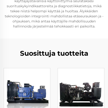
käyttäjäystävällisiä käyttöliittymiä seurataksesi
suorituskykyindikaattoreita ja diagnostiikkatietoja, mikä
tekee niistä helpompi käyttää ja huoltaa. Älykkäiden
teknologioiden integrointi mahdollistaa etäseurauksen ja -
ohjauksen, mikä antaa käyttäjille mahdollisuuden
hallinnoida järjestelmää tehokkaasti eri paikoilta.
Suosittuja tuotteita