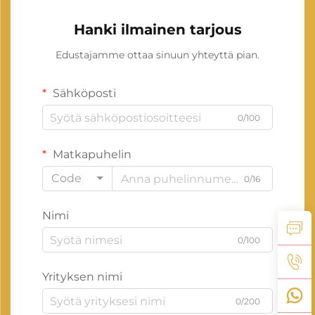
Hanki ilmainen tarjous
Edustajamme ottaa sinuun yhteyttä pian.
Sähköposti
0/100
Matkapuhelin
Code
0/16
Nimi
0/100
Yrityksen nimi
0/200