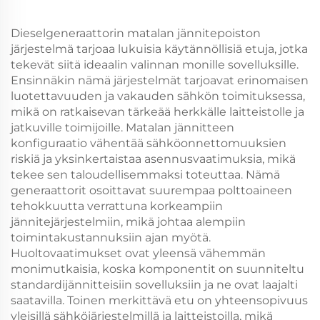
Dieselgeneraattorin matalan jännitepoiston
järjestelmä tarjoaa lukuisia käytännöllisiä etuja, jotka
tekevät siitä ideaalin valinnan monille sovelluksille.
Ensinnäkin nämä järjestelmät tarjoavat erinomaisen
luotettavuuden ja vakauden sähkön toimituksessa,
mikä on ratkaisevan tärkeää herkkälle laitteistolle ja
jatkuville toimijoille. Matalan jännitteen
konfiguraatio vähentää sähköonnettomuuksien
riskiä ja yksinkertaistaa asennusvaatimuksia, mikä
tekee sen taloudellisemmaksi toteuttaa. Nämä
generaattorit osoittavat suurempaa polttoaineen
tehokkuutta verrattuna korkeampiin
jännitejärjestelmiin, mikä johtaa alempiin
toimintakustannuksiin ajan myötä.
Huoltovaatimukset ovat yleensä vähemmän
monimutkaisia, koska komponentit on suunniteltu
standardijännitteisiin sovelluksiin ja ne ovat laajalti
saatavilla. Toinen merkittävä etu on yhteensopivuus
yleisillä sähköjärjestelmillä ja laitteistoilla, mikä