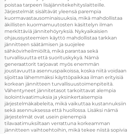
poistaa tarpeen lisäjännitekehityslaitteille.
Järjestelmät sisältävät yleensä parempia
kuormavastausominaisuuksia, mikä mahdollistaa
äkillisten kuormamuutosten käsittelyn ilman
merkittäviä jännitehöyryksiä. Nykyaikaisien
ohjaussysteemien käyttö mahdollistaa tarkkan
jännitteen säätämisen ja suojelee
sähkövirheilmiöiltä, mikä parantaa sekä
turvallisuutta että suorituskykyä. Nämä
generaattorit tarjoavat myös enemmän
joustavuutta asennuspaikoissa, koska niitä voidaan
sijoittaa lähemmäksi käyttöpaikkaa ilman erityisiä
korkean jännitteen turvallisuustoimenpiteitä.
Vähentyneet jännitetasot tarkoittavat alempia
isolointivaatimuksia ja yksinkertaisempia
järjestelmäkabeleita, mikä vaikuttaa kustannuksiin
sekä asennuksessa että huollossa. Lisäksi nämä
järjestelmät ovat usein pienempiä
tilavaatimuksiltaan verrattuna korkeamman
jännitteen vaihtoehtoihin, mikä tekee niistä sopivia