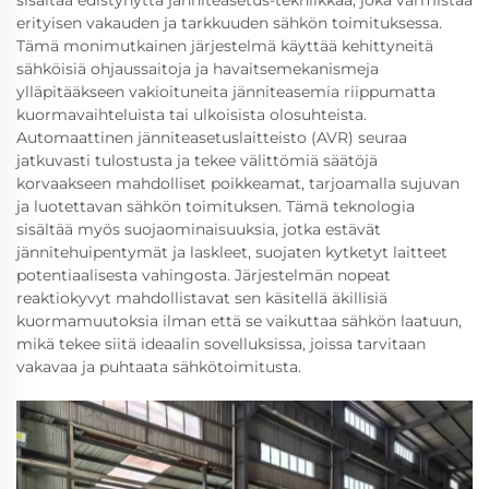
erityisen vakauden ja tarkkuuden sähkön toimituksessa.
Tämä monimutkainen järjestelmä käyttää kehittyneitä
sähköisiä ohjaussaitoja ja havaitsemekanismeja
ylläpitääkseen vakioituneita jänniteasemia riippumatta
kuormavaihteluista tai ulkoisista olosuhteista.
Automaattinen jänniteasetuslaitteisto (AVR) seuraa
jatkuvasti tulostusta ja tekee välittömiä säätöjä
korvaakseen mahdolliset poikkeamat, tarjoamalla sujuvan
ja luotettavan sähkön toimituksen. Tämä teknologia
sisältää myös suojaominaisuuksia, jotka estävät
jännitehuipentymät ja laskleet, suojaten kytketyt laitteet
potentiaalisesta vahingosta. Järjestelmän nopeat
reaktiokyvyt mahdollistavat sen käsitellä äkillisiä
kuormamuutoksia ilman että se vaikuttaa sähkön laatuun,
mikä tekee siitä ideaalin sovelluksissa, joissa tarvitaan
vakavaa ja puhtaata sähkötoimitusta.