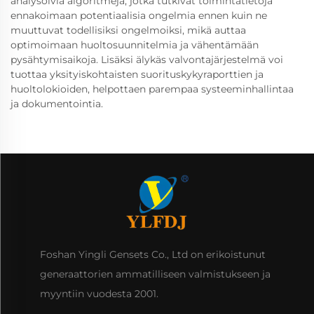
analysoivia algoritmeja, jotka tutkivat toimintatietoja
ennakoimaan potentiaalisia ongelmia ennen kuin ne
muuttuvat todellisiksi ongelmoiksi, mikä auttaa
optimoimaan huoltosuunnitelmia ja vähentämään
pysähtymisaikoja. Lisäksi älykäs valvontajärjestelmä voi
tuottaa yksityiskohtaisten suorituskykyraporttien ja
huoltolokioiden, helpottaen parempaa systeeminhallintaa
ja dokumentointia.
Foshan Yingli Gensets Co., Ltd on erikoistunut
generaattorien ammatilliseen valmistukseen ja
myyntiin vuodesta 2001.