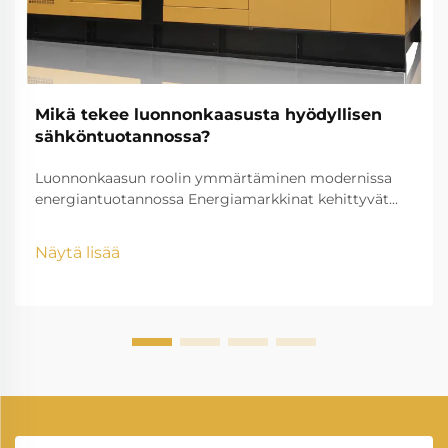
Mikä tekee luonnonkaasusta hyödyllisen
sähköntuotannossa?
Luonnonkaasun roolin ymmärtäminen modernissa
energiantuotannossa Energiamarkkinat kehittyvät
nopeasti, ja luonnonkaasun sähköntuotanto on
noussut tärkeäksi tekijäksi modernissa
Näytä lisää
sähköntuotannossa. Kansat ympäri maailmaa etsivät
puhdempaa ja tehokkaampaa...