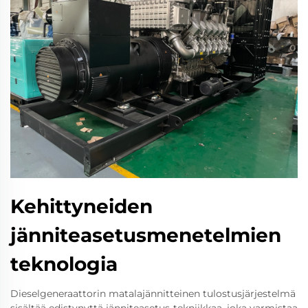
Kehittyneiden
jänniteasetusmenetelmien
teknologia
Dieselgeneraattorin matalajännitteinen tulostusjärjestelmä
sisältää edistynyttä jänniteasetus-tekniikkaa, joka varmistaa