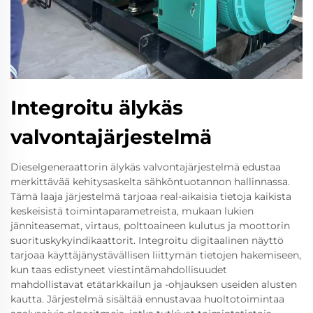
Integroitu älykäs
valvontajärjestelmä
Dieselgeneraattorin älykäs valvontajärjestelmä edustaa
merkittävää kehitysaskelta sähköntuotannon hallinnassa.
Tämä laaja järjestelmä tarjoaa real-aikaisia tietoja kaikista
keskeisistä toimintaparametreista, mukaan lukien
jänniteasemat, virtaus, polttoaineen kulutus ja moottorin
suorituskykyindikaattorit. Integroitu digitaalinen näyttö
tarjoaa käyttäjänystävällisen liittymän tietojen hakemiseen,
kun taas edistyneet viestintämahdollisuudet
mahdollistavat etätarkkailun ja -ohjauksen useiden alusten
kautta. Järjestelmä sisältää ennustavaa huoltotoimintaa