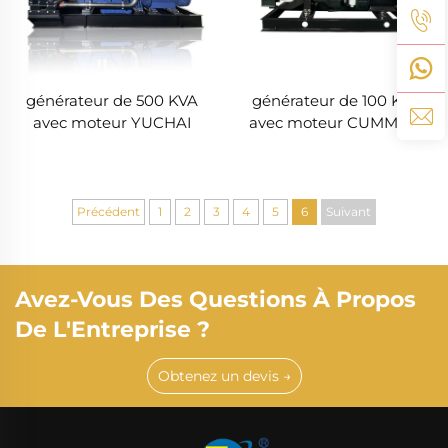
générateur de 500 KVA
générateur de 100 KVA
avec moteur YUCHAI
avec moteur CUMMINS
Précédent
1
2
3
4
5
6
Suivant
Avez-Vous Des Questions À Propos
De L'Entreprise ?
Obtenez un devis →