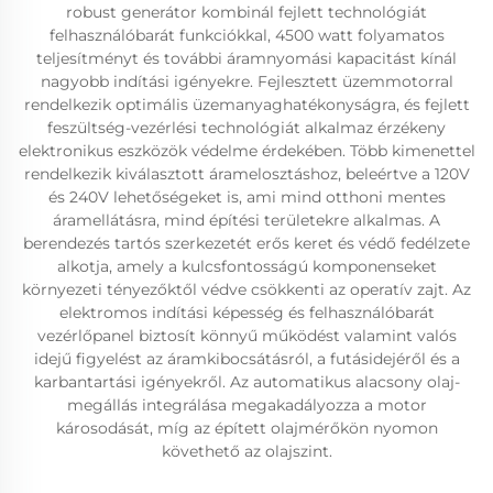
robust generátor kombinál fejlett technológiát
felhasználóbarát funkciókkal, 4500 watt folyamatos
teljesítményt és további áramnyomási kapacitást kínál
nagyobb indítási igényekre. Fejlesztett üzemmotorral
rendelkezik optimális üzemanyaghatékonyságra, és fejlett
feszültség-vezérlési technológiát alkalmaz érzékeny
elektronikus eszközök védelme érdekében. Több kimenettel
rendelkezik kiválasztott áramelosztáshoz, beleértve a 120V
és 240V lehetőségeket is, ami mind otthoni mentes
áramellátásra, mind építési területekre alkalmas. A
berendezés tartós szerkezetét erős keret és védő fedélzete
alkotja, amely a kulcsfontosságú komponenseket
környezeti tényezőktől védve csökkenti az operatív zajt. Az
elektromos indítási képesség és felhasználóbarát
vezérlőpanel biztosít könnyű működést valamint valós
idejű figyelést az áramkibocsátásról, a futásidejéről és a
karbantartási igényekről. Az automatikus alacsony olaj-
megállás integrálása megakadályozza a motor
károsodását, míg az épített olajmérőkön nyomon
követhető az olajszint.