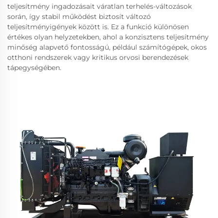
teljesítmény ingadozásait váratlan terhelés-változások
során, így stabil működést biztosít változó
teljesítményigények között is. Ez a funkció különösen
értékes olyan helyzetekben, ahol a konzisztens teljesítmény
minőség alapvető fontosságú, például számítógépek, okos
otthoni rendszerek vagy kritikus orvosi berendezések
tápegységében.