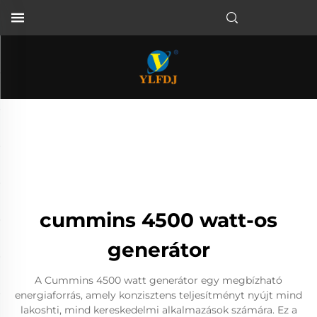
cummins 4500 watt-os
generátor
A Cummins 4500 watt generátor egy megbízható
energiaforrás, amely konzisztens teljesítményt nyújt mind
lakoshti, mind kereskedelmi alkalmazások számára. Ez a