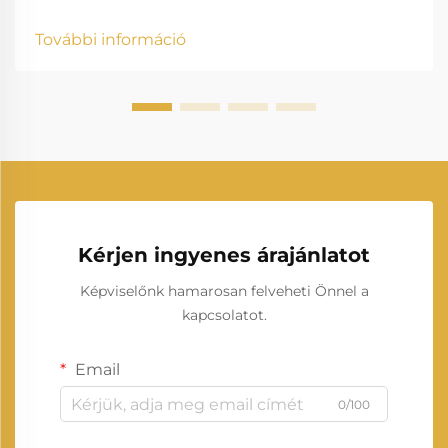
dízelgenerátor a modern iparban, lakókörnyezetekben
és hálózaton kívüli alkalmazásokban az egyik
További információ
legmegbízhatóbb energiaellátási megoldás. Tartalék
elektromos áramot biztosít...
Kérjen ingyenes árajánlatot
Képviselőnk hamarosan felveheti Önnel a
kapcsolatot.
Email
0/100