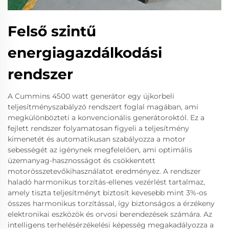
Felső szintű
energiagazdálkodási
rendszer
A Cummins 4500 watt generátor egy újkorbeli
teljesítményszabályzó rendszert foglal magában, ami
megkülönbözteti a konvencionális generátoroktól. Ez a
fejlett rendszer folyamatosan figyeli a teljesítmény
kimenetét és automatikusan szabályozza a motor
sebességét az igénynek megfelelően, ami optimális
üzemanyag-hasznosságot és csökkentett
motorösszetevőkihasználatot eredményez. A rendszer
haladó harmonikus torzítás-ellenes vezérlést tartalmaz,
amely tiszta teljesítményt biztosít kevesebb mint 3%-os
összes harmonikus torzítással, így biztonságos a érzékeny
elektronikai eszközök és orvosi berendezések számára. Az
intelligens terhelésérzékelési képesség megakadályozza a