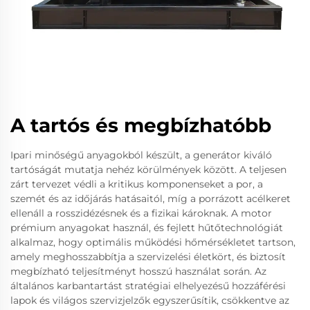
A tartós és megbízhatóbb
Ipari minőségű anyagokból készült, a generátor kiváló
tartóságát mutatja nehéz körülmények között. A teljesen
zárt tervezet védli a kritikus komponenseket a por, a
szemét és az időjárás hatásaitól, míg a porrázott acélkeret
ellenáll a rosszidézésnek és a fizikai károknak. A motor
prémium anyagokat használ, és fejlett hűtőtechnológiát
alkalmaz, hogy optimális működési hőmérsékletet tartson,
amely meghosszabbítja a szervizelési életkört, és biztosít
megbízható teljesítményt hosszú használat során. Az
általános karbantartást stratégiai elhelyezésű hozzáférési
lapok és világos szervizjelzők egyszerűsítik, csökkentve az