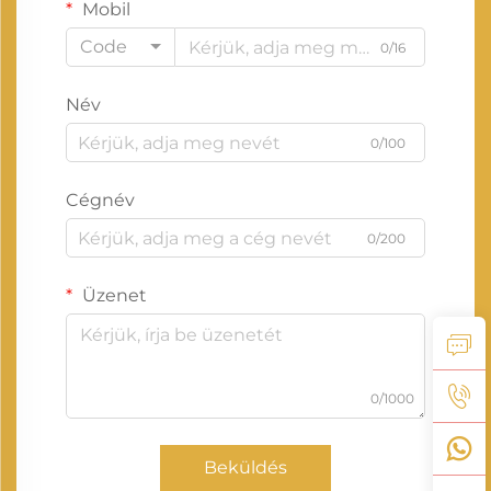
Mobil
Code
0/16
Név
0/100
Cégnév
0/200
Üzenet
0/1000
Beküldés