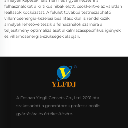
amelyek képesek felismerni és figyelmeztetni a
felhasználókat a kritikus hibák előtt, csökkentve az váratlan
leállások kockázatát. A felület továbbá testreszabható
villamosenergia-kezelési beállításokkal is rendelkezik,
amelyek lehetővé teszik a felhasználók számára a
teljesítmény optimalizálását alkalmazásspecifikus igények
és villamosenergia-szükségek alapján.
A Foshan Yingli Gensets Co., Ltd. 2001 óta
szakosodott a generátorok professzionális
gyártására és értékesítésére.