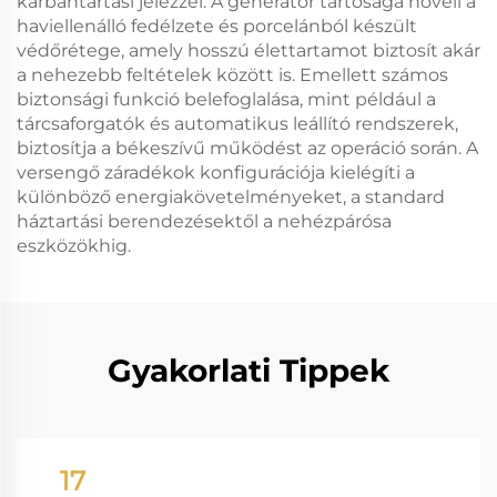
karbantartási jelezzel. A generátor tartósága növeli a
haviellenálló fedélzete és porcelánból készült
védőrétege, amely hosszú élettartamot biztosít akár
a nehezebb feltételek között is. Emellett számos
biztonsági funkció belefoglalása, mint például a
tárcsaforgatók és automatikus leállító rendszerek,
biztosítja a békeszívű működést az operáció során. A
versengő záradékok konfigurációja kielégíti a
különböző energiakövetelményeket, a standard
háztartási berendezésektől a nehézpárósa
eszközökhig.
Gyakorlati Tippek
17