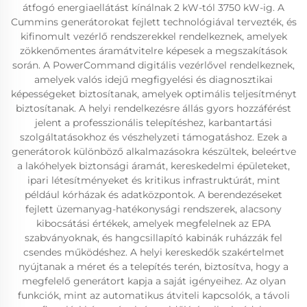
átfogó energiaellátást kínálnak 2 kW-tól 3750 kW-ig. A
Cummins generátorokat fejlett technológiával tervezték, és
kifinomult vezérlő rendszerekkel rendelkeznek, amelyek
zökkenőmentes áramátvitelre képesek a megszakítások
során. A PowerCommand digitális vezérlővel rendelkeznek,
amelyek valós idejű megfigyelési és diagnosztikai
képességeket biztosítanak, amelyek optimális teljesítményt
biztosítanak. A helyi rendelkezésre állás gyors hozzáférést
jelent a professzionális telepítéshez, karbantartási
szolgáltatásokhoz és vészhelyzeti támogatáshoz. Ezek a
generátorok különböző alkalmazásokra készültek, beleértve
a lakóhelyek biztonsági áramát, kereskedelmi épületeket,
ipari létesítményeket és kritikus infrastruktúrát, mint
például kórházak és adatközpontok. A berendezéseket
fejlett üzemanyag-hatékonysági rendszerek, alacsony
kibocsátási értékek, amelyek megfelelnek az EPA
szabványoknak, és hangcsillapító kabinák ruházzák fel
csendes működéshez. A helyi kereskedők szakértelmet
nyújtanak a méret és a telepítés terén, biztosítva, hogy a
megfelelő generátort kapja a saját igényeihez. Az olyan
funkciók, mint az automatikus átviteli kapcsolók, a távoli