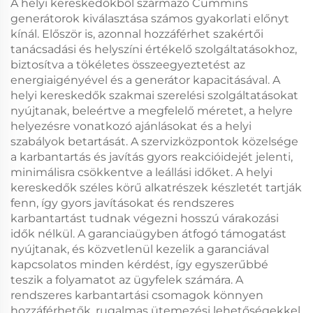
A helyi kereskedőkből származó Cummins
generátorok kiválasztása számos gyakorlati előnyt
kínál. Először is, azonnal hozzáférhet szakértői
tanácsadási és helyszíni értékelő szolgáltatásokhoz,
biztosítva a tökéletes összeegyeztetést az
energiaigényével és a generátor kapacitásával. A
helyi kereskedők szakmai szerelési szolgáltatásokat
nyújtanak, beleértve a megfelelő méretet, a helyre
helyezésre vonatkozó ajánlásokat és a helyi
szabályok betartását. A szervizközpontok közelsége
a karbantartás és javítás gyors reakcióidejét jelenti,
minimálisra csökkentve a leállási időket. A helyi
kereskedők széles körű alkatrészek készletét tartják
fenn, így gyors javításokat és rendszeres
karbantartást tudnak végezni hosszú várakozási
idők nélkül. A garanciaügyben átfogó támogatást
nyújtanak, és közvetlenül kezelik a garanciával
kapcsolatos minden kérdést, így egyszerűbbé
teszik a folyamatot az ügyfelek számára. A
rendszeres karbantartási csomagok könnyen
hozzáférhetők, rugalmas ütemezési lehetőségekkel,