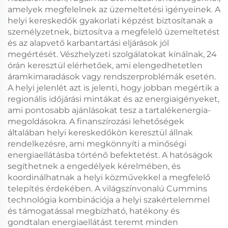
amelyek megfelelnek az üzemeltetési igényeinek. A
helyi kereskedők gyakorlati képzést biztosítanak a
személyzetnek, biztosítva a megfelelő üzemeltetést
és az alapvető karbantartási eljárások jól
megértését. Vészhelyzeti szolgálatokat kínálnak, 24
órán keresztül elérhetőek, ami elengedhetetlen
áramkimaradások vagy rendszerproblémák esetén.
A helyi jelenlét azt is jelenti, hogy jobban megértik a
regionális időjárási mintákat és az energiaigényeket,
ami pontosabb ajánlásokat tesz a tartalékenergia-
megoldásokra. A finanszírozási lehetőségek
általában helyi kereskedőkön keresztül állnak
rendelkezésre, ami megkönnyíti a minőségi
energiaellátásba történő befektetést. A hatóságok
segíthetnek a engedélyek kérelmében, és
koordinálhatnak a helyi közművekkel a megfelelő
telepítés érdekében. A világszínvonalú Cummins
technológia kombinációja a helyi szakértelemmel
és támogatással megbízható, hatékony és
gondtalan energiaellátást teremt minden