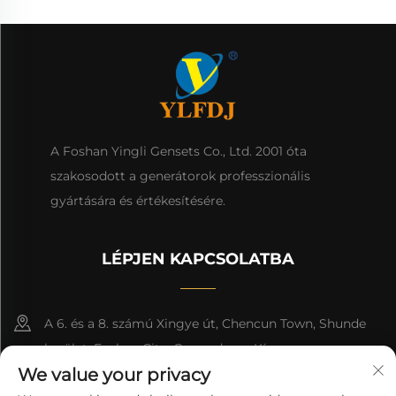
A Foshan Yingli Gensets Co., Ltd. 2001 óta
szakosodott a generátorok professzionális
gyártására és értékesítésére.
LÉPJEN KAPCSOLATBA
A 6. és a 8. számú Xingye út, Chencun Town, Shunde
kerület, Foshan City, Guangdong, Kína.
We value your privacy
8618676517177