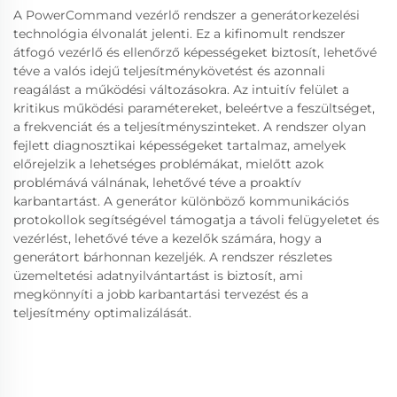
A PowerCommand vezérlő rendszer a generátorkezelési
technológia élvonalát jelenti. Ez a kifinomult rendszer
átfogó vezérlő és ellenőrző képességeket biztosít, lehetővé
téve a valós idejű teljesítménykövetést és azonnali
reagálást a működési változásokra. Az intuitív felület a
kritikus működési paramétereket, beleértve a feszültséget,
a frekvenciát és a teljesítményszinteket. A rendszer olyan
fejlett diagnosztikai képességeket tartalmaz, amelyek
előrejelzik a lehetséges problémákat, mielőtt azok
problémává válnának, lehetővé téve a proaktív
karbantartást. A generátor különböző kommunikációs
protokollok segítségével támogatja a távoli felügyeletet és
vezérlést, lehetővé téve a kezelők számára, hogy a
generátort bárhonnan kezeljék. A rendszer részletes
üzemeltetési adatnyilvántartást is biztosít, ami
megkönnyíti a jobb karbantartási tervezést és a
teljesítmény optimalizálását.