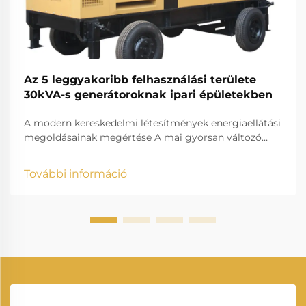
Az 5 leggyakoribb felhasználási területe
30kVA-s generátoroknak ipari épületekben
A modern kereskedelmi létesítmények energiaellátási
megoldásainak megértése A mai gyorsan változó
üzleti környezetben az állandó áramellátás
fenntartása kritikus fontosságú a kereskedelmi
További információ
műveletek számára. Egy 30kVA-s generátor
megbízható tartalékáramforrásként szolgál, amely
képes...