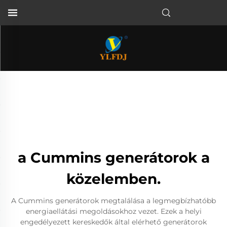
a Cummins generátorok a
közelemben.
A Cummins generátorok megtalálása a legmegbízhatóbb
energiaellátási megoldásokhoz vezet. Ezek a helyi
engedélyezett kereskedők által elérhető generátorok