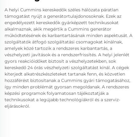
A helyi Cummins kereskedők széles hálózata páratlan
támogatást nyújt a generátortulajdonosoknak. Ezek az
engedélyezett kereskedők gyárképzett technikusokat
alkalmaznak, akik megértik a Cummins generátor
működtetésének és karbantartásának minden aspektusát. A
szolgáltatók átfogó szolgáltatási csomagokat kínálnak,
amelyek közé tartozik a rendszeres karbantartás, a
vészhelyzeti javítások és a rendszerfrissítés. A helyi jelenlét
gyors reakcióidőket biztosít a vészhelyzetekben, sok
kereskedő 24 órás vészhelyzeti szolgáltatást kínál. A cégek
kiterjedt alkatrészkészleteket tartanak fenn, és közvetlen
hozzáférést biztosítanak a Cummins gyári támogatásához,
így minden problémát gyorsan megoldanak. A rendszeres
képzési programok folyamatosan tájékoztatják a
technikusokat a legújabb technológiákról és a szerviz-
eljárásokról.