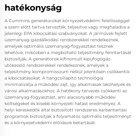
hatékonyság
A Cummins generátorokat környezetvédelmi felelősséggel
a szem előtt tartva tervezték, teljesítve vagy meghaladva a
jelenlegi EPA kibocsátási szabványokat. A járművek fejlett
üzemanyag-gazdálkodási rendszerekkel rendelkeznek,
amelyek optimális üzemanyag-fogyasztást tesznek
lehetővé, miközben a megbízható teljesítmény fenntartását
biztosítják. A generátorok kifinomult kipufogógáz-
utókezelő rendszerekkel rendelkeznek, amelyek a
teljesítmény kompromisszum nélkül jelentősen csökkentik
a kibocsátásokat. A hangcsillapító technológia
minimalizálja a működési zajt, így alkalmasak lakóhelyek és
városi alkalmazásokhoz. A hatékony tervezés csökkenti az
üzemanyag-fogyasztást, ami alacsonyabb működési
költségeket és kisebb környezeti hatást eredményez. A
helyi kereskedők által biztosított rendszeres karbantartási
programok biztosítják a folyamatos optimális teljesítményt
és a környezetvédelmi előírások betartását.