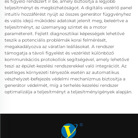
és figyelő rendszert ír be, amely biztosítja a legjobb
teljesítményt és megbízhatóságot. A digitális vezérlő panel
intuitív hozzáférést nyújt az összes generátor függvényhez
és valós idejű működési adatokat jelenít meg, beleértve a
teljesítményt, az üzemanyag szintet és a motor
paramétereit. Fejlett diagnosztikai képességek lehetővé
teszik a potenciális problémák korai felmérését,
megakadályozva az váratlan leállásokat. A rendszer
támogatja a távoli figyelést és vezérlést különböző
kommunikációs protokollok segítségével, amely lehetővé
teszi az épület-kezelési rendszerekkel való integrációt. Az
esetleges környezeti tényezők esetén az automatikus
vészhelyzet-befejezés védelmi mechanizmus biztosítja a
generátor védelmét, míg a terhelés-kezelési rendszer
optimalizálja a teljesítményt a teljesítményigények alapján.