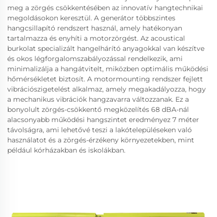
meg a zörgés csökkentésében az innovatív hangtechnikai
megoldásokon keresztül. A generátor többszintes
hangcsillapító rendszert használ, amely hatékonyan
tartalmazza és enyhíti a motorzörgést. Az acoustical
burkolat specializált hangelhárító anyagokkal van készítve
és okos légforgalomszabályozással rendelkezik, ami
minimalizálja a hangátvitelt, miközben optimális működési
hőmérsékletet biztosít. A motormounting rendszer fejlett
vibrációszigetelést alkalmaz, amely megakadályozza, hogy
a mechanikus vibrációk hangzavarra változzanak. Ez a
bonyolult zörgés-csökkentő megközelítés 68 dBA-nál
alacsonyabb működési hangszintet eredményez 7 méter
távolságra, ami lehetővé teszi a lakótelepüléseken való
használatot és a zörgés-érzékeny környezetekben, mint
például kórházakban és iskolákban.