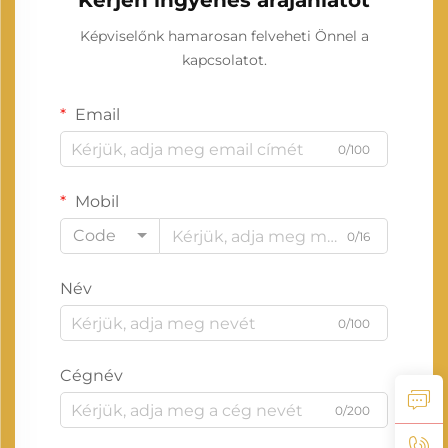
Kérjen ingyenes árajánlatot
Képviselőnk hamarosan felveheti Önnel a
kapcsolatot.
Email
0/100
Mobil
Code
0/16
Név
0/100
Cégnév
0/200