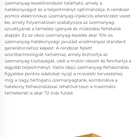
üzemanyag-kezelőrendszer található, amely a
hatékonyságot és a teljesítményt optimalizálja. A rendszer
pontos elektronikus üzemanyag-injekciós ellenőrzést vezet
be, amely folyamatosan szabályozza az üzemanyag-
szivattyánat a terhelési igények és működési feltételek
alapján. Ez az okos üzemanyag-kezelés akár 15%-os
üzemanyag-hatékonysági javulást eredményez standard
generátorokhoz képest. A rendszer fejlett
szűrőtechnológiát tartalmaz, amely biztosítja az
üzemanyag tisztaságát, védi a motor részeit és fenntartja a
legjobb teljesítményt. Valós idejű üzemanyag-felhasználás
figyelése pontos adatokat nyújt a műveleti tervezéshez,
míg a nagy térfogatú üzemanyagtank, kombinálva a
hatékony felhasználással, lehetővé teszi a maximális
terhelésnél is akár 72 órás futást.