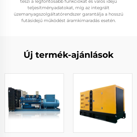
teszi a legfontosabb funkciókat és valós idejű
teljesítményadatokat, míg az integrált
üzemanyagszolgáltatórendszer garantálja a hosszú
futásidejű működést áramkimaradás esetén.
Új termék-ajánlások