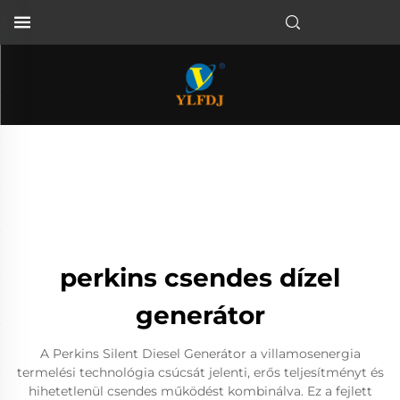
perkins csendes dízel
generátor
A Perkins Silent Diesel Generátor a villamosenergia
termelési technológia csúcsát jelenti, erős teljesítményt és
hihetetlenül csendes működést kombinálva. Ez a fejlett