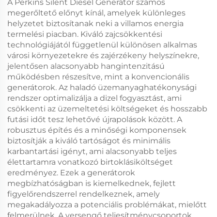
A Perkins Silent Diesel Generátor számos
megerőltető előnyt kínál, amelyek különleges
helyzetet biztosítanak neki a villamos energia
termelési piacban. Kiváló zajcsökkentési
technológiájától függetlenül különösen alkalmas
városi környezetekre és zajérzékeny helyszínekre,
jelentősen alacsonyabb hangintenzitású
működésben részesítve, mint a konvencionális
generátorok. Az haladó üzemanyaghatékonysági
rendszer optimalizálja a dizel fogyasztást, ami
csökkenti az üzemeltetési költségeket és hosszabb
futási időt tesz lehetővé újrapolások között. A
robusztus építés és a minőségi komponensek
biztosítják a kiváló tartóságot és minimális
karbantartási igényt, ami alacsonyabb teljes
élettartamra vonatkozó birtoklásiköltséget
eredményez. Ezek a generátorok
megbízhatóságban is kiemelkednek, fejlett
figyelőrendszerrel rendelkeznek, amely
megakadályozza a potenciális problémákat, mielőtt
felmerülnek. A versengő teljesítménycsoportok