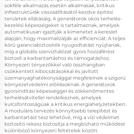
sokféle alkalmazás esetén alkalmasak, kritikus
infrastruktúrák visszaállításától kezdve építési
területek ellátásáig. A generátorok okos terhelés-
kezelési képességeket is tartalmaznak, amelyek
automatikusan igazítják a kimenetet a kereslet
alapján, hogy maximalizálják az efficienciát. A teljes
körű garanciabiztosíték nyugodtatást nyújtanak,
míg a globális szervizhálózat gyors hozzáférést
biztosít a karbantartáshoz és támogatáshoz.
Környezeti tényezőkkel való összhangban
csökkentett kibocsátásokkal és javított
üzemanyaghatékonysággal megfelelnek a szigorú
környezetvédelmi előírásoknak. A generátorok
gyorsindítási képességgel és zökkenőmentes
terhelésátvitellel rendelkeznek, amelyek
kulcsfontosságúak a kritikus energiahelyzetekben.
A moduláris tervezés könnyítsebb telepítést és
karbantartást tesz lehetővé, míg a vízi védelmet
biztosító rekesz biztosítja a megbízható működést
különböző környezeti feltételek között.