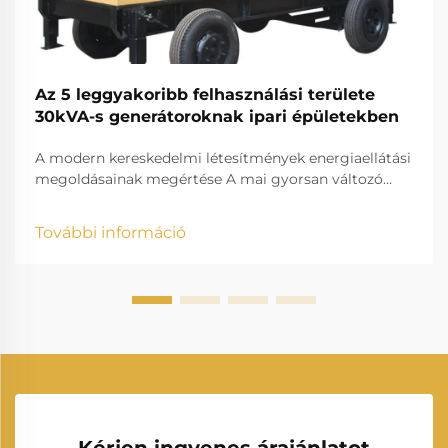
Az 5 leggyakoribb felhasználási területe
30kVA-s generátoroknak ipari épületekben
A modern kereskedelmi létesítmények energiaellátási
megoldásainak megértése A mai gyorsan változó
üzleti környezetben az állandó áramellátás
fenntartása kritikus fontosságú a kereskedelmi
További információ
műveletek számára. Egy 30kVA-s generátor
megbízható tartalékáramforrásként szolgál, amely
képes...