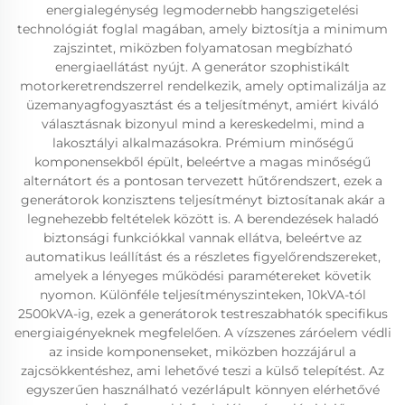
energialegénység legmodernebb hangszigetelési
technológiát foglal magában, amely biztosítja a minimum
zajszintet, miközben folyamatosan megbízható
energiaellátást nyújt. A generátor szophistikált
motorkeretrendszerrel rendelkezik, amely optimalizálja az
üzemanyagfogyasztást és a teljesítményt, amiért kiváló
választásnak bizonyul mind a kereskedelmi, mind a
lakosztályi alkalmazásokra. Prémium minőségű
komponensekből épült, beleértve a magas minőségű
alternátort és a pontosan tervezett hűtőrendszert, ezek a
generátorok konzisztens teljesítményt biztosítanak akár a
legnehezebb feltételek között is. A berendezések haladó
biztonsági funkciókkal vannak ellátva, beleértve az
automatikus leállítást és a részletes figyelőrendszereket,
amelyek a lényeges működési paramétereket követik
nyomon. Különféle teljesítményszinteken, 10kVA-tól
2500kVA-ig, ezek a generátorok testreszabhatók specifikus
energiaigényeknek megfelelően. A vízszenes záróelem védli
az inside komponenseket, miközben hozzájárul a
zajcsökkentéshez, ami lehetővé teszi a külső telepítést. Az
egyszerűen használható vezérlápult könnyen elérhetővé