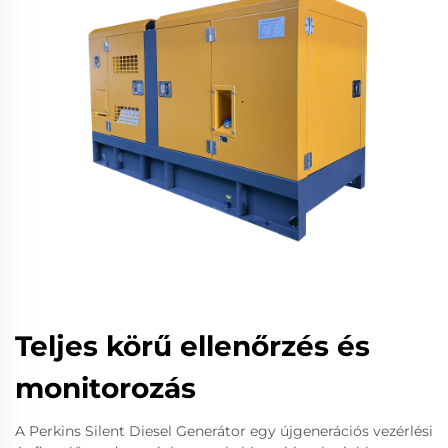
Teljes körű ellenőrzés és
monitorozás
A Perkins Silent Diesel Generátor egy újgenerációs vezérlési