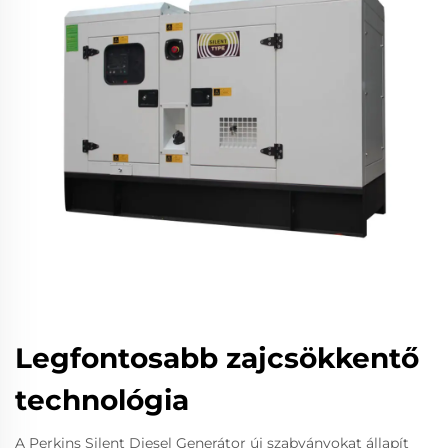
Legfontosabb zajcsökkentő
technológia
A Perkins Silent Diesel Generátor új szabványokat állapít