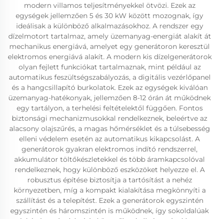
modern villamos teljesítményekkel ötvözi. Ezek az
egységek jellemzően 5 és 30 kW között mozognak, így
ideálisak a különböző alkalmazásokhoz. A rendszer egy
dízelmotort tartalmaz, amely üzemanyag-energiát alakít át
mechanikus energiává, amelyet egy generátoron keresztül
elektromos energiává alakít. A modern kis dízelgenerátorok
olyan fejlett funkciókat tartalmaznak, mint például az
automatikus feszültségszabályozás, a digitális vezérlőpanel
és a hangcsillapító burkolatok. Ezek az egységek kiválóan
üzemanyag-hatékonyak, jellemzően 8-12 órán át működnek
egy tartályon, a terhelési feltételektől függően. Fontos
biztonsági mechanizmusokkal rendelkeznek, beleértve az
alacsony olajszűrés, a magas hőmérséklet és a túlsebesség
elleni védelem esetén az automatikus kikapcsolást. A
generátorok gyakran elektromos indító rendszerrel,
akkumulátor töltőkészletekkel és több áramkapcsolóval
rendelkeznek, hogy különböző eszközöket helyezze el. A
robusztus építése biztosítja a tartósítást a nehéz
környezetben, míg a kompakt kialakítása megkönnyíti a
szállítást és a telepítést. Ezek a generátorok egyszintén
egyszintén és háromszintén is működnek, így sokoldalúak