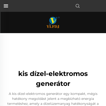
kis dízel-elektromos
generátor
A kis dízel-elektromos generátor egy kompakt, mégis
hatékony megoldást jelent a megbízható energia
termeléshez, amely a dízelüzemanyag hatékonyságát a