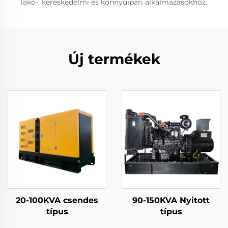
lakó-, kereskedelmi és könnyűipari alkalmazásokhoz.
Új termékek
20-100KVA csendes
90-150KVA Nyitott
típus
típus