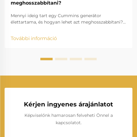
meghosszabbítani?
Mennyi ideig tart egy Cummins generátor
élettartama, és hogyan lehet azt meghosszabbítani?
A villamosenergia-termelés lényeges szerepet játszik
a modern életben, biztosítva, hogy otthonok,
További információ
vállalkozások, egészségügyi intézmények és ipari
üzemek megszakítás nélkül működhessenek. A
gyártók közül a Cummins...
Kérjen ingyenes árajánlatot
Képviselőnk hamarosan felveheti Önnel a
kapcsolatot.