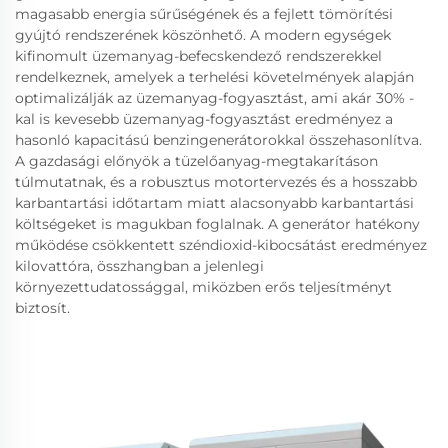
magasabb energia sűrűségének és a fejlett tömörítési
gyújtó rendszerének köszönhető. A modern egységek
kifinomult üzemanyag-befecskendező rendszerekkel
rendelkeznek, amelyek a terhelési követelmények alapján
optimalizálják az üzemanyag-fogyasztást, ami akár 30% -
kal is kevesebb üzemanyag-fogyasztást eredményez a
hasonló kapacitású benzingenerátorokkal összehasonlítva.
A gazdasági előnyök a tüzelőanyag-megtakarításon
túlmutatnak, és a robusztus motortervezés és a hosszabb
karbantartási időtartam miatt alacsonyabb karbantartási
költségeket is magukban foglalnak. A generátor hatékony
működése csökkentett széndioxid-kibocsátást eredményez
kilovattóra, összhangban a jelenlegi
környezettudatossággal, miközben erős teljesítményt
biztosít.