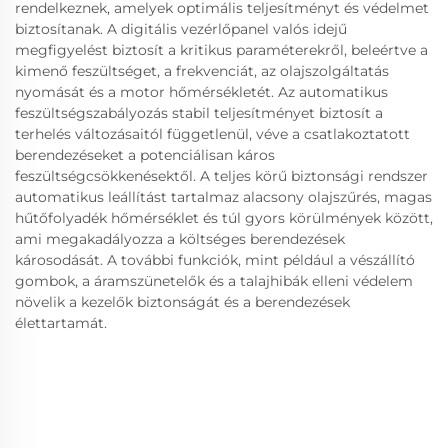
rendelkeznek, amelyek optimális teljesítményt és védelmet
biztosítanak. A digitális vezérlőpanel valós idejű
megfigyelést biztosít a kritikus paraméterekről, beleértve a
kimenő feszültséget, a frekvenciát, az olajszolgáltatás
nyomását és a motor hőmérsékletét. Az automatikus
feszültségszabályozás stabil teljesítményet biztosít a
terhelés változásaitól függetlenül, véve a csatlakoztatott
berendezéseket a potenciálisan káros
feszültségcsökkenésektől. A teljes körű biztonsági rendszer
automatikus leállítást tartalmaz alacsony olajszűrés, magas
hűtőfolyadék hőmérséklet és túl gyors körülmények között,
ami megakadályozza a költséges berendezések
károsodását. A további funkciók, mint például a vészállító
gombok, a áramszünetelők és a talajhibák elleni védelem
növelik a kezelők biztonságát és a berendezések
élettartamát.