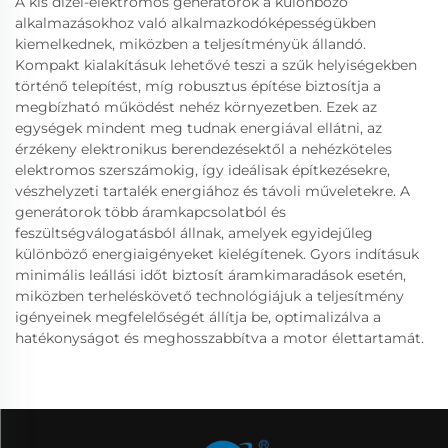
A kis dízel-elektromos generátorok a különböző
alkalmazásokhoz való alkalmazkodóképességükben
kiemelkednek, miközben a teljesítményük állandó.
Kompakt kialakításuk lehetővé teszi a szűk helyiségekben
történő telepítést, míg robusztus építése biztosítja a
megbízható működést nehéz környezetben. Ezek az
egységek mindent meg tudnak energiával ellátni, az
érzékeny elektronikus berendezésektől a nehézköteles
elektromos szerszámokig, így ideálisak építkezésekre,
vészhelyzeti tartalék energiához és távoli műveletekre. A
generátorok több áramkapcsolatból és
feszültségválogatásból állnak, amelyek egyidejűleg
különböző energiaigényeket kielégítenek. Gyors indításuk
minimális leállási időt biztosít áramkimaradások esetén,
miközben terheléskövető technológiájuk a teljesítmény
igényeinek megfelelőségét állítja be, optimalizálva a
hatékonyságot és meghosszabbítva a motor élettartamát.