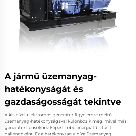
A jármű üzemanyag-
hatékonyságát és
gazdaságosságát tekintve
A kis dízel-elektromos generátor figyelemre méltó
üzemanyag-hatékonyságával különbözik meg, mivel más
generátortípusokhoz képest több energiát biztosít
gallononként. Ez a hatékonyság a dízelüzemanyag