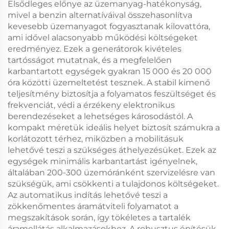
Elsődleges előnye az üzemanyag-hatékonyság,
mivel a benzin alternatíváival összehasonlítva
kevesebb üzemanyagot fogyasztanak kilovattóra,
ami idővel alacsonyabb működési költségeket
eredményez. Ezek a generátorok kivételes
tartósságot mutatnak, és a megfelelően
karbantartott egységek gyakran 15 000 és 20 000
óra közötti üzemeltetést tesznek. A stabil kimenő
teljesítmény biztosítja a folyamatos feszültséget és
frekvenciát, védi a érzékeny elektronikus
berendezéseket a lehetséges károsodástól. A
kompakt méretük ideális helyet biztosít számukra a
korlátozott térhez, miközben a mobilitásuk
lehetővé teszi a szükséges áthelyezésüket. Ezek az
egységek minimális karbantartást igényelnek,
általában 200-300 üzemóránként szervizelésre van
szükségük, ami csökkenti a tulajdonos költségeket.
Az automatikus indítás lehetővé teszi a
zökkenőmentes áramátviteli folyamatot a
megszakítások során, így tökéletes a tartalék
áramellátás alkalmazásokhoz. A robusztus építésük