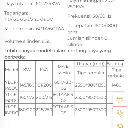
Daya cadangan: 200-
Daya utama: 160-225KVA
250KVA
Tegangan:
Frekuensi: 50/60Hz
110/120/220/240/380V
Kecepatan: 1500/1800
Model mesin: 6CTA/6CTAA
rpm
Jumlah silinder: 6
Volume silinder: 8,3L
silinder
Lebih banyak model dalam rentang daya yang
berbeda:
Ukuran(mm)
Berat(kg)
Mode
Model
KW
KVA
Tipe
Mesin
Tipe terbuka
terbuka
YLGF-
6CTA8.3-
145/160
181/200
2390*900*1350
1460
145DC
G2
YLGF-
6CTAA8.3-
160/172
200/215
2500*950*1500
1650
160DC
G2
YLGF-
6CTAA8.3-
180/200
225/250
2500*950*1500
1650
180DC
G9