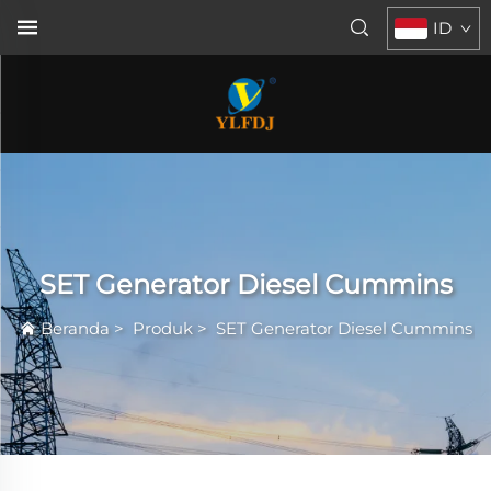
ID
SET Generator Diesel Cummins
Beranda
>
Produk
>
SET Generator Diesel Cummins